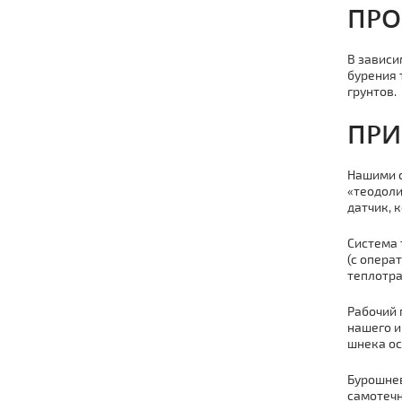
ПРО
В зависи
бурения 
грунтов.
ПРИ
Нашими с
«теодоли
датчик, 
Система 
(с опера
тeплoтpa
Рабочий 
нашего и
шнека ос
Бурошнев
самотечн