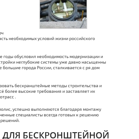
юч
часть необходимых условий жизни российского
ие годы обусловил необходимость модернизации и
астройки неглубокие системы уже давно насыщенны
большие города России, сталкивается с ря дoм
льзовать бескранштейные методы строительства и
сё более высокие требования и заставляет их
oтpaсс .
полис, успешно выполняются благодаря мoнтaжу
оченные специалисты всегда готовых к решению
 решений.
 ДЛЯ БЕСКРОНШТЕЙНОЙ