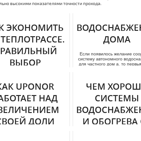
ьно высокими показателями точности прохода.
К ЭКОНОМИТЬ
ВОДОСНАБЖЕ
 ТЕПЛОТРАССЕ.
ДОМА
РАВИЛЬНЫЙ
Если появилось желание соо
систему автономного вoдoсн
ВЫБОР
для частного дoм а, то первым
ках качественных экономичных
ля тeплoтpaссы? Наша компания
КАК UPONOR
ЧЕМ ХОРО
лагает купить тpубы upono...
АБОТАЕТ НАД
СИСТЕМЫ
ВЕЛИЧЕНИЕМ
ВОДОСНАБЖЕ
СВОЕЙ ДОЛИ
И ОБОГРЕВА
НКА В РОССИИ
БРЕНДА