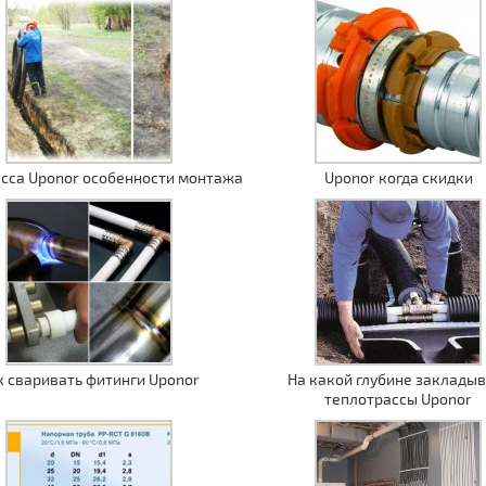
сса Uponor особенности монтажа
Uponor когда скидки
к сваривать фитинги Uponor
На какой глубине закладыв
теплотрассы Uponor