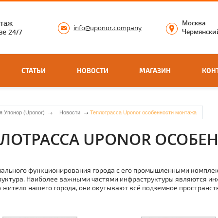
нтаж
Москва
info@uponor.company
е 24/7
Чермянский
СТАТЬИ
НОВОСТИ
МАГАЗИН
КОН
я Упонор (Uponor)
Новости
Теплотрасса Uponor особенности монтажа
ПЛОТРАССА UPONOR ОСОБЕ
ального функционирования города с его промышленными комплек
уктура. Наиболее важными частями инфраструктуры являются ин
 жителя нашего города, они окутывают всё подземное пространс