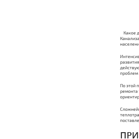
Какое 
Канализа
населени
Интенсив
развития
действую
проблем 
По этой 
ремонта 
ориентир
Сложнейш
тeплoтpa
поставле
ПРИ