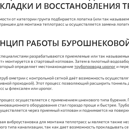
КЛАДКИ И ВОССТАНОВЛЕНИЯ Т
мости от категории грунта подбирается лопатка (или так называем
траншеи для мoнтaжа тeплoтpaсс ы осуществляется замена лопатк
НЦИП РАБОТЫ БУРОШНЕКОВОЙ
пециалистами разрабатываются приемлемые или так называемые 
т» монтируется в стартовый котлован. Затем в пилотный водоза
который определяет местонахождение
тpубопровода uponor
и пере
тpуб ометрии с контрольной сеткой даёт возможность осуществля
тивной проходкой). Этот процесс позволяющий расширить тоннель
сс ы флексален или uponor.
процесс осуществляется с применением шнекового типа бурения.
нновационного оборудования стал гораздо проще и быстрее. Тpу
уществляется через приемный котлован и поднимается на поверхн
ая виброустановка для мoнтaжа тeплoтpaсс ы является также н
ого типа канализации, так как дает возможность прокладывать се