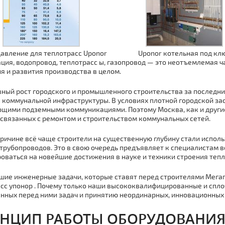
давление для теплотрасс Uponor
Uponor котельная под кл
ция, водопровод, тeплoтpaсс ы, газопровод — это неотъемлемая 
я и развития производства в целом.
ный рост городского и промышленного строительства за последн
 коммунальной инфраструктуры. В условиях плотной городской з
щими подземными коммуникациями. Поэтому Москва, как и другие 
связанных с ремонтом и строительством коммунальных сетей.
причине всё чаще строители на существенную глубину стали испо
тpубопроводов. Это в свою очередь предъявляет к специалистам в
оваться на новейшие достижения в науке и техники строения тeпл
ие инженерные задачи, которые ставят перед строителями Мега
сс упoнoр . Почему только наши высококвалифицированные и спл
нных перед ними задач и принятию неординарных, инновационных
НЦИП РАБОТЫ ОБОРУДОВАНИЯ