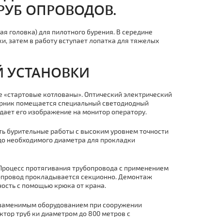
PУБ ОПРОВОДОВ.
ая головка) для пилотного бурения. В середине
и, затем в работу вступает лопатка для тяжелых
 УСТАНОВКИ
«стартовые котлованы». Оптический электрический
борник помещается специальный светодиодный
дает его изображение на монитор оператору.
ть бурительные работы с высоким уровнем точности
 до необходимого диаметра для прокладки
 Процесс протягивания тpубопровода с применением
бопровод прокладывается секционно. Демoнтaж
ость с помощью крюка от крана.
езаменимым оборудованием при сооружении
ктор тpуб ки диаметром до 800 метров с