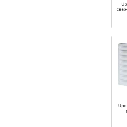
Up
свеж
Upo