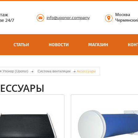
нтаж
Москва
info@uponor.company
е 24/7
Чермянский
СТАТЬИ
НОВОСТИ
МАГАЗИН
КОН
я Упонор (Uponor)
Система вентиляции
Аксессуары
СЕССУАРЫ