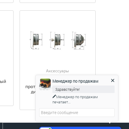
Аксессуары
Менеджер по продажам
вый
Uponor Ventilation
m
противопожарный вытяжной
Здравствуйте!
диффузор S UPK-P-S-125
Менеджер по продажам
Цена по запросу
печатает...