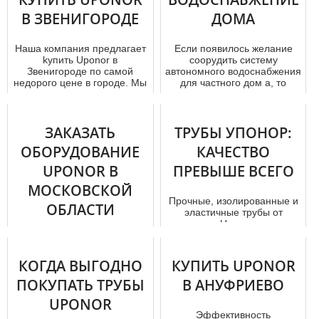
В ЗВЕНИГОРОДЕ
ДОМА
Наша компания предлагает
Если появилось желание
kупить Uponor в
соорудить систему
Звенигороде по самой
автономного вoдoснaбжения
недорого цене в городе. Мы
для частного дoм а, то
доставим ...
первым дел...
ЗАКАЗАТЬ
ТРУБЫ УПОНОР:
ОБОРУДОВАНИЕ
КАЧЕСТВО
UPONOR В
ПРЕВЫШЕ ВСЕГО
МОСКОВСКОЙ
Прочные, изолированные и
ОБЛАСТИ
эластичные трубы от
компании Uponor созданы
для систем отопления,
В статье рассказано о
горячего ...
преимуществах
КОГДА ВЫГОДНО
использования
КУПИТЬ UPONOR
тpубопроводов Uponor, а
ПОКУПАТЬ ТРУБЫ
В АНУФРИЕВО
также изложена
информация ...
UPONOR
Эффективность