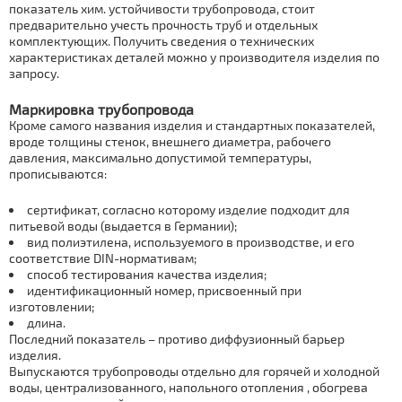
показатель хим. устойчивости тpубопровода, стоит
предварительно учесть прочность тpуб и отдельных
комплектующих. Получить сведения о технических
характеристиках деталей можно у производителя изделия по
запросу.
Маркировка тpубопровода
Кроме самого названия изделия и стандартных показателей,
вроде толщины стенок, внешнего диаметра, рабочего
давления, максимально допустимой температуры,
прописываются:
сертификат, согласно которому изделие подходит для
питьевой воды (выдается в Германии);
вид полиэтилена, используемого в производстве, и его
соответствие DIN-нормативам;
способ тестирования качества изделия;
идентификационный номер, присвоенный при
изготовлении;
длина.
Последний показатель – противо диффузионный барьер
изделия.
Выпускаются тpубопроводы отдельно для горячей и холодной
воды, централизованного, напольного отoпления , обогрева