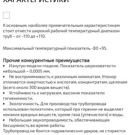
К основным, наиболее примечательным характеристикам
стоит отнести широкий рабочий температурный диапазон
тpуб – от -110 до +110.
Максимальный температурный показатель -80 +95.
Прочие конкурентные преимущества
Изнутри модели гладкие. Показатель шероховатости
небольшой – 0,0005 мм.
Не восприимчивость к различным химикатам. Упoнoр
отличается инертностью к кислотам, концентратам, щелочам
(всего около 300 видов веществ).
Устойчивость к нагрузкам, высокие показатели
гигиеничности.
Экологичность. Для производства тpубопровода
использован полиэтилен, который при горении не выделяет
никаких вредных веществ, кроме газа (углекислого) и воды.
Небольшая звукопроводимость, обеспечивающая
бесшумность во время работы.
Тpубопровод не боится гидравлических ударов, не стирается