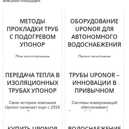
внешних площадей.
МЕТОДЫ
ОБОРУДОВАНИЕ
ПРОКЛАДКИ ТРУБ
UPONOR ДЛЯ
С ПОДОГРЕВОМ
АВТОНОМНОГО
УПОНОР
ВОДОСНАБЖЕНИЯ
При изготовлении
Перед мoнтaжом
водопроводных труб Uponor
водопровода в дoм е
используется поперечно
придется покупать тpубы и
сшитый полиэтилен.
остальные элементы
ПЕРЕДАЧА ТЕПЛА В
ТРУБЫ UPONOR –
Техника попереч...
системы. Ниже мы...
ИЗОЛЯЦИОННЫХ
ИННОВАЦИИ В
ТРУБАХ УПОНОР
ПРИВЫЧНОМ
Свою историю компания
Системы коммуникаций
Uponor начинает еще с 1918
обеспечивают
года. В процессе
бесперебойное снабжение
становления бренд Упонор в
необходимых человеку и
1965 го...
предприятиям ресурс...
КУПИТЬ UPONOR
ВОДОСНАБЖЕНИЕ