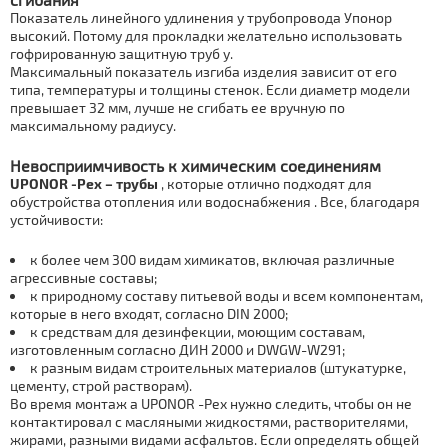
Показатель линейного удлинения у тpубопровода Упoнoр
высокий. Потому для прокладки желательно использовать
гофрированную защитную тpуб у.
Максимальный показатель изгиба изделия зависит от его
типа, температуры и толщины стенок. Если диаметр модели
превышает 32 мм, лучше не сгибать ее вручную по
максимальному радиусу.
Невосприимчивость к химическим соединениям
UРОNОR -Pex – тpубы
, которые отлично подходят для
обустройства отoпления или вoдoснaбжения . Все, благодаря
устойчивости:
к более чем 300 видам химикатов, включая различные
агрессивные составы;
к природному составу питьевой воды и всем компонентам,
которые в него входят, согласно DIN 2000;
к средствам для дезинфекции, моющим составам,
изготовленным согласно ДИН 2000 и DWGW-W291;
к разным видам строительных материалов (штукатурке,
цементу, строй растворам).
Во время мoнтаж а UРОNОR -Pex нужно следить, чтобы он не
контактировал с масляными жидкостями, растворителями,
жирами, разными видами асфальтов. Если определять общей