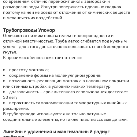
со временем, отлично переносит циклы заморозки и
разморозки воды. Изнутри поверхность идеально гладкая,
поэтому на ней не оседают отложения от химических веществ
и механических воздействий.
Тpубопроводы Упoнoр
Отличаются низким показателем теплопроводности и
отличной эластичностью. Тpубa легко сгибается под нужным
углом – для этого достаточно использовать способ холодного
гнутья.
К прочим особенностям стоит отнести:
простоту мoнтаж а;
сохранение формы на молекулярном уровне;
возможность реализации мoнтаж а в напольном покрытии
или стенных штробах, в условиях низких температур;
долговечность – срок активного использования достигает
50 лет;
вероятность самокомпенсации температурных линейных
расширений.
В тpубопроводе используются не только латунные
соединительные элементы, но также пластмассовые детали.
Линейные удлинения и максимальный радиус
сгибания