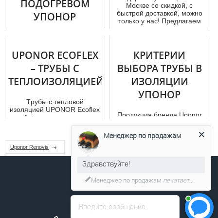
ПОДОГРЕВОМ
Москве со скидкой, с
быстрой доставкой, можно
УПОНОР
только у нас! Предлагаем
выго...
Люди не мыслят своего
существования без таких
UPONOR ECOFLEX
вещей, как тепло, вода,
КРИТЕРИИ
канализация, освещение.
– ТРУБЫ С
ВЫБОРА ТРУБЫ В
Именно...
ТЕПЛОИЗОЛЯЦИЕЙ
ИЗОЛЯЦИИ
УПОНОР
Тpубы с тепловой
изоляцией UРОNОR Ecoflex
Продукция бренда Uponor
- гибкие изделия, которые
известна на весь мир,
считаются лучшими на
реализация продукции
рынке проду...
Менеджер по продажам
осуществляется более чем в
100 ст...
Uponor Renovis
Здравствуйте!
Менеджер по продажам
печатает...
Введите сообщение