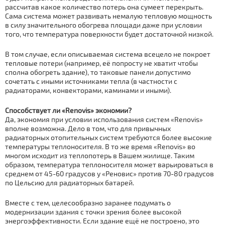
рассчитав какое количество потерь она сумеет перекрыть.
Сама система может развивать немалую тепловую мощность
в силу значительного обогрева площади даже при условии
того, что температура поверхности будет достаточной низкой.
В том случае, если описываемая система всецело не покроет
тепловые потери (например, её попросту не хватит чтобы
сполна обогреть здание), то таковые панели допустимо
сочетать с иными источниками тепла (в частности с
радиаторами, конвекторами, каминами и иными).
Способствует ли «Renovis» экономии?
Да, экономия при условии использования систем «Renovis»
вполне возможна. Дело в том, что для привычных
радиаторных отопительных систем требуются более высокие
температуры теплоносителя. В то же время «Renovis» во
многом исходит из теплопотерь в Вашем жилище. Таким
образом, температура теплоносителя может варьироваться в
среднем от 45-60 градусов у «Реновис» против 70-80 градусов
по Цельсию для радиаторных батарей.
Вместе с тем, целесообразно заранее подумать о
модернизации здания с точки зрения более высокой
энергоэффективности. Если здание ещё не построено, это