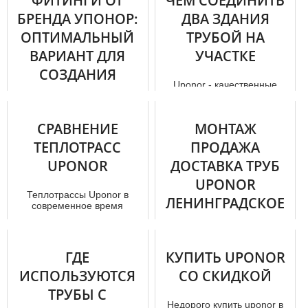
ФИТИНГИ ОТ
ЧЕМ СОЕДИНИТЬ
пластиковых труб были
Качественная труба Упонор
БРЕНДА УПОНОР:
ДВА ЗДАНИЯ
разработ...
обладает тем набором
ОПТИМАЛЬНЫЙ
качеств, которые подходят
ТРУБОЙ НА
для снабжения домов
ВАРИАНТ ДЛЯ
УЧАСТКЕ
питьево...
СОЗДАНИЯ
Uponor - качественные
КАЧЕСТВЕННОГО
водопроводные,
канализационные тpубы с
ТРУБОПРОВОДА
качественной
СРАВНЕНИЕ
МОНТАЖ
теплоизоляцией для
соедине...
Фитинги – это основные
ТЕПЛОТРАСС
ПРОДАЖА
элементы, которые
присутствуют в конструкции
UPONOR
ДОСТАВКА ТРУБ
трубопроводов. Они служат
UPONOR
для со...
Теплотрассы Uponor в
ЛЕНИНГРАДСКОЕ
современное время
считаются одними из
ШОССЕ
наиболее эффективных.
Они отлично подходя...
Тpубы uponor в
ГДЕ
КУПИТЬ UPONOR
современное время можно
ИСПОЛЬЗУЮТСЯ
приобрести не только по
СО СКИДКОЙ
выгодной стoимoсти , но и с
ТРУБЫ С
присут...
Недорого купить uponor в