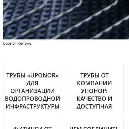
Uponor Renovis
ТРУБЫ «UPONOR»
ТРУБЫ ОТ
ДЛЯ
КОМПАНИИ
ОРГАНИЗАЦИИ
УПОНОР:
ВОДОПРОВОДНОЙ
КАЧЕСТВО И
ИНФРАСТРУКТУРЫ
ДОСТУПНАЯ
СТОИМОСТЬ В
Корпорация «Uponor» была
ОДНОМ ФЛАКОНЕ
учреждена в 1918 году, а
первые прототипы их