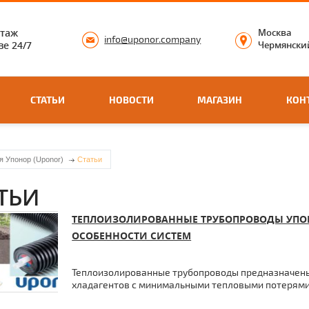
нтаж
Москва
info@uponor.company
е 24/7
Чермянский
СТАТЬИ
НОВОСТИ
МАГАЗИН
КОН
я Упонор (Uponor)
Статьи
ТЬИ
ТЕПЛОИЗОЛИРОВАННЫЕ ТРУБОПРОВОДЫ УПОН
ОСОБЕННОСТИ СИСТЕМ
Теплоизолированные трубопроводы предназначены
хладагентов с минимальными тепловыми потерями