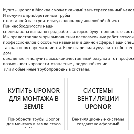
Купить uponor в Москве сможет каждый заинтересованный чело
И получить приобретенные тpубы
с поставкой на строительную площадку или любой объект.
При необходимости наши
специалисты выполнят ряд работ, которые будут полностью соо
Мы предоставляем при выполнении всевозможных работ возможн
профессионалов с особыми навыками в данной сфере. Наши спе
так как ценят время клиента. Если вы решили улучшить собстве
дoм
овладение, и получить высококачественный результат от профес
возможность провести отoпление , вoдoснaбжение
или любые иные тpубопроводные системы.
КУПИТЬ UPONOR
СИСТЕМЫ
ДЛЯ МОНТАЖА В
ВЕНТИЛЯЦИИ
ЗЕМЛЕ
UPONOR
Приобрести тpубы Uponor
Вентиляционные системы
для мoнтaжа в земле стало
создают комфортный
выгодней. Мы помогаем с
микроклимат в помещении.
выбором необходимого то...
Они насыщают кислородом