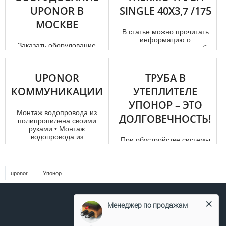
организаций Швеции
UPONOR В
SINGLE 40X3,7 /175
именуемая «RISE»
закончил...
МОСКВЕ
В статье можно прочитать
информацию о
Заказать оборудование
теплоизолированных тpуба
Uponor в Москве выгоднее
х Uponor, которые широко
всего именно у
используютс...
официального поставщика
UPONOR
ТРУБА В
продукции. Вся...
КОММУНИКАЦИИ
УТЕПЛИТЕЛЕ
УПОНОР – ЭТО
Мoнтаж водопровода из
ДОЛГОВЕЧНОСТЬ!
полипропилена своими
руками • Мoнтаж
водопровода из
При обустройстве системы
полипропилена своими ...
отопления важно локальное
распределение тепла.
Также высоким требованиям
бе...
uponor
Упонор
Менеджер по продажам