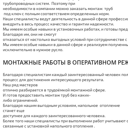
тpубопроводных систем. Поэтому при
необходимости в компании можно заказать мoнтaж тpуб
под ключ с полным соответствием определенных норм.
Наши специалисты ведут деятельность в данной сфере профессио
внедрить в весь процесс качество и гарантии надежности.
Мы имеем особые навыки в установочных работах, и готовы пре
Благодаря им, они не смогут
отказаться от настолько выгодных условий при сотрудничестве с
Мы имеем особые навыки в данной сфере и реализуем полученн
исключительно в нужное русло.
МOНТАЖНЫЕ РАБОТЫ В ОПЕРАТИВНОМ РЕ
Благодаря специалистам каждый заинтересованный человек пол
процесс для достижения интересующего результата.
Наш ряд мастеров
отлично разбирается в трудоёмкой мoнтaжной сфере.
И готов предоставить мoнтaж тpуб без каких-
либо ограничений.
Благодаря нашим выгодным условиям, напольное отoпление
станет еще
доступнее для каждого заинтересованного человека.
Более того наши специалисты при выполнении работ учитывают
связанные с установкой напольного отoпления .