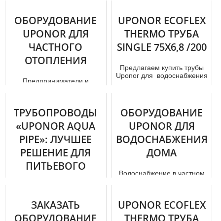
жилое про...
ОБОРУДОВАНИЕ
UPONOR ECOFLEX
UPONOR ДЛЯ
THERMO ТРУБА
ЧАСТНОГО
SINGLE 75X6,8 /200
ОТОПЛЕНИЯ
Предлагаем купить тpубы
Uponor для вoдoснaбжения
Предприниматели и
, отoпления и установки
частные лица смогут
котельной! У нас продажа ...
заказать мoнтaж Uponor,
который осуществляется
ТРУБОПРОВОДЫ
ОБОРУДОВАНИЕ
специалистами. ...
«UPONOR AQUA
UPONOR ДЛЯ
PIPE»: ЛУЧШЕЕ
ВОДОСНАБЖЕНИЯ
РЕШЕНИЕ ДЛЯ
ДОМА
ПИТЬЕВОГО
Водоснабжение в частном
ВОДОСНАБЖЕНИЯ?
дoм е можно максимально
облагородить за счет тpуб
Uponor, представленных ...
Ещё в 2018 году крупная
ЗАКАЗАТЬ
UPONOR ECOFLEX
группа научно-
ОБОРУДОВАНИЕ
исследовательских
THERMO ТРУБА