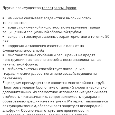
Другие преимущества
теплотрассы Uponor
:
на них не оказывает воздействие высокий поток
теплоносителя;
вода с пониженной кислотностью не причиняет вреда
защищенным специальной оболочкой трубам;
сохраняет эксплуатационные характеристики в течение 50
лет;
коррозия и отложения извести не влияют на
функциональность труб;
многочисленные сгибания и расширения не вредят
конструкции, так как она способна восстанавливаться до
изначальной формы;
гибкость системы способствует поглощению
гидравлических ударов, негативно воздействующих на
сантехнику.
Еще одним преимуществом является многослойность труб.
Некоторые модели Uponor имеют целых 5 слоев и несколько
дополнительных. Их совместное использование увеличивает
стойкость к изнашиванию, сопротивляемость к ударам и
образованию трещин из-за нагрузки. Материал, являющийся
связующим звеном, обеспечивает защиту от кислородной
диффузии. Обеспечивая отсутствие проникновения
кислорода, он предотвращает окисление деталей,