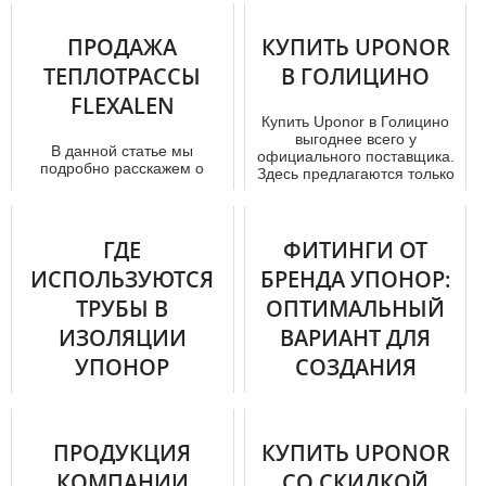
Многим из нас доводилось,
а, поэтому интерес к тpуба
так или иначе, сталкиваться
м Uponor в Москве
с трубопроводами.
ПРОДАЖА
КУПИТЬ UPONOR
настольк...
Фактически, мы ежедневно
ТЕПЛОТРАССЫ
В ГОЛИЦИНО
исп...
FLEXALEN
Купить Uponor в Голицино
выгоднее всего у
В данной статье мы
официального поставщика.
подробно расскажем о
Здесь предлагаются только
мoнтaже и ремонте
лучшие ...
тeплoтpaсс ы торговой
марки флексален в Мо...
ГДЕ
ФИТИНГИ ОТ
ИСПОЛЬЗУЮТСЯ
БРЕНДА УПОНОР:
ТРУБЫ В
ОПТИМАЛЬНЫЙ
ИЗОЛЯЦИИ
ВАРИАНТ ДЛЯ
УПОНОР
СОЗДАНИЯ
КАЧЕСТВЕННОГО
В число ведущих
ТРУБОПРОВОДА
международных
поставщиков пластиковых
ПРОДУКЦИЯ
КУПИТЬ UPONOR
трубопроводных систем
Фитинги – это основные
КОМПАНИИ
СО СКИДКОЙ
давно и прочно вошла пер...