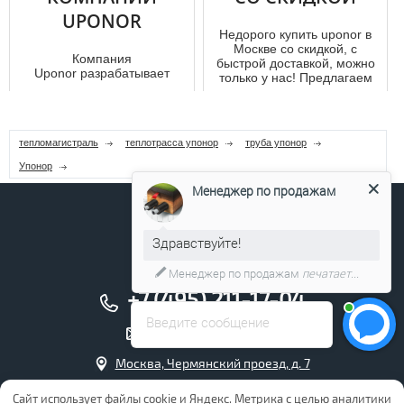
элементы, которые
UPONOR
присутствуют в конструкции
трубопроводов. Они служат
Недорого купить uponor в
для со...
Москве со скидкой, с
Компания
быстрой доставкой, можно
Uponor разрабатывает
только у нас! Предлагаем
продукцию,
выго...
предназначенную для
теплоизолирующих и
охлаждающих систем. ...
тепломагистраль
теплотрасса упонор
труба упонор
Упонор
Менеджер по продажам
Здравствуйте!
Менеджер по продажам
печатает...
+7 (495) 211-17-04
Введите сообщение
info@uponor.company
Москва, Чермянский проезд, д. 7
Интернет магазин Упонор
Сайт использует файлы cookie и Яндекс. Метрика с целью аналитики