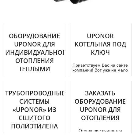
ОБОРУДОВАНИЕ
UPONOR
UPONOR ДЛЯ
КОТЕЛЬНАЯ ПОД
ИНДИВИДУАЛЬНОГО
КЛЮЧ
ОТОПЛЕНИЯ
Приветствуем Вас на сайте
ТЕПЛЫМИ
компании! Вот уже не мало
лет мы успешно
ПОЛАМИ
занимаемся производством
и реализ...
Предприниматели и
ТРУБОПРОВОДНЫЕ
ЗАКАЗАТЬ
крупные предприятия
обращаются в нашу
СИСТЕМЫ
ОБОРУДОВАНИЕ
компанию за покупкой
«UPONOR» ИЗ
UPONOR ДЛЯ
Uponor. Так как мы пред...
СШИТОГО
ОТОПЛЕНИЯ
ПОЛИЭТИЛЕНА
Отопление считается
важнейшим для любого дoм