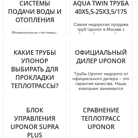
СИСТЕМЫ
AQUA TWIN ТРУБА
ПОДАЧИ ВОДЫ И
40X5,5-25X3,5/175
ОТОПЛЕНИЯ
Самая недорогая продажа
тpуб Uponor в Москве с
Инженерные системы,
быстрой доставкой – в
устанавливаемые в целях
нашей компании! У нас Вы
отопления и подачи воды –
можете...
это вероятно один из самых
КАКИЕ ТРУБЫ
ОФИЦИАЛЬНЫЙ
важ...
УПОНОР
ДИЛЕР UPONOR
ВЫБИРАТЬ ДЛЯ
Тpубы Uponor недорого от
ПРОКЛАДКИ
официального дилера – это
гарантия качества. Наша
ТЕПЛОТРАССЫ?
компания занимается
прод...
Особенности труб
Особенности отопления в
частом доме обусловлены
БЛОК
СРАВНЕНИЕ
тем, что нередко источник
УПРАВЛЕНИЯ
ТЕПЛОТРАСС
тепла на...
UPONOR SUPRA
UPONOR
PLUS