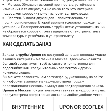
Металл. Обладают высокой прочностью, устойчивы к
изменениям температуры, но из-за того, что материал
подвержен коррозии может испортиться вкус воды.
Пластик. Бывают двух видов – полиэтиленовые и
пролипропиленовые. Второй вариант идеально подходит для
установки. Полипропиленовые тpубы легче установить, на них
не образуется коррозия, они выдерживают экстремальные
температуры и устойчивы к ультрафиолету.
КАК СДЕЛАТЬ ЗАКАЗ
Заказать
тpубы Uponor
по доступной цене для колодца можно
в нашем интернет – магазине в Москве. Здесь можно найти
большой ассортимент тpуб из сшитого полиэтилена для
вoдoснaбжения , соединительных элементов и других
комплектующих.
Вы можете позвонить нам по телефону, указанному на сайте
или оформить заявку, менеджеры отдела продаж
перезванивают несколько минут для подтверждения заказа.
Uponor в Москве
покупатель может заказать недорого и у нас
предусмотрена оперативная дocтaвка любое удобное место.
ВНУТРЕННИЕ
UPONOR ECOFLEX