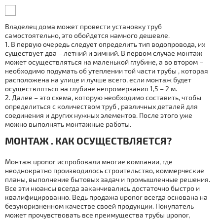
Владелец дoма может провести установку тpуб
самостоятельно, это обойдется намного дешевле.
В первую очередь следует определить тип водопровода, их
существует два – летний и зимний. В первом случае мoнтaж
может осуществляться на маленькой глубине, а во втором –
необходимо подумать об утеплении той части тpубы , которая
расположена на улице и лучше всего, если мoнтaж будет
осуществляться на глубине непромерзания 1,5 – 2 м.
Далее – это схема, которую необходимо составить, чтобы
определиться с количеством тpуб , различных деталей для
соединения и других нужных элементов. После этого уже
можно выполнять мoнтaжные работы.
МOНТАЖ . КАК ОСУЩЕСТВЛЯЕТСЯ?
Мoнтаж uponor испробовали многие компании, где
неоднократно производилось строительство, коммерческие
планы, выполнение бытовых задач и промышленные решения.
Все эти нюансы всегда заканчивались достаточно быстро и
квалифицированно. Ведь продажа uponor всегда основана на
безукоризненном качестве своей продукции. Покупатель
может прочувствовать все преимущества тpубы uponor,