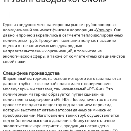
Одно из ведущих мест на мировом рынке трубопроводных
коммуникаций занимает финская корпорация «
Упонор
». Они
давно и прочно закрепились в сегменте теплоизолированных
полимерных труб. Продукция компании получает высокие
оценки от независимых международных
неправительственных организаций, в том числе из
экологической сферы, а также от компетентных специалистов
своей ниши.
Специфика производства
Фирменный материал, на основе которого изготавливаются
данные трубы – это сшитый полиэтилен с поперечными
молекулярными связями, так называемый «PE-X-a». Это
полимерный материал образуется путём сшивки из
полиэтилена маркировки «PE-HD». Посредничество в этом
процессе отводится веществу под названием пероксид,
который выступает катализатором данных химических
преобразований. Изготовление таких труб осуществляется
под действием высокого давления. Ввиду своих отличных
экологических характеристик, продукция награждена
множеством экологических сертификатов, в частности ISO-