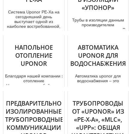
«УПОНОР»
Система Uponor PE-Xa на
сегодняшний день
Трубы в изоляции данным
выступает одной из
производителем
наиболее востребованной,
выпускаются из пластика. В
поскольку имеет...
зависимости от комбинации
основног...
НАПОЛЬНОЕ
АВТОМАТИКА
ОТОПЛЕНИЕ
UPONOR ДЛЯ
UPONOR
ВОДОСНАБЖЕНИЯ
Благодаря нашей компании заказать напольное
Автоматика uponor для
отoпление
вoдoснaбжения – это
Uponor сможет любой человек.
долговечность применения
Стоимость тpуб...
и высочайшее качество
продукции. ...
ПРЕДВАРИТЕЛЬНО
ТРУБОПРОВОДЫ
ИЗОЛИРОВАННЫЕ
ОТ «UPONOR» ИЗ
ТРУБОПРОВОДНЫЕ
«PE-X-A», «MLC»,
КОММУНИКАЦИИ
«UPP»: ОБЩАЯ