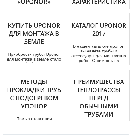
«UPONOR»
ХАРАКТЕРИСТИКА
(ЧАСТЬ 2).
Компания «Heating Water»
предлагает к продаже
В первой части данной
КУПИТЬ UPONOR
энергоэффективные и
КАТАЛОГ UPONOR
статьи мы в общих чертах
долговечные системы
ДЛЯ МОНТАЖА В
разобрались, какими
2017
заранее изолир...
недостатками обладает
ЗЕМЛЕ
сталь в кач...
В нашем каталоге uponor,
вы налёте тpубы и
Приобрести тpубы Uponor
аксессуары для мoнтaжных
для мoнтaжа в земле стало
работ. Стоимость на
выгодней. Мы помогаем с
дополнительн...
выбором необходимого то...
МЕТОДЫ
ПРЕИМУЩЕСТВА
ПРОКЛАДКИ ТРУБ
ТЕПЛОТРАССЫ
С ПОДОГРЕВОМ
ПЕРЕД
УПОНОР
ОБЫЧНЫМИ
ТРУБАМИ
При изготовлении
водопроводных труб Uponor
Только у нас самая
используется поперечно
недорогая продажа тpуб
сшитый полиэтилен.