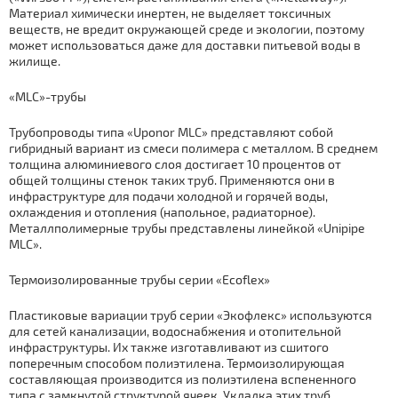
Материал химически инертен, не выделяет токсичных
веществ, не вредит окружающей среде и экологии, поэтому
может использоваться даже для доставки питьевой воды в
жилище.
«MLC»-трубы
Трубопроводы типа «Uponor MLC» представляют собой
гибридный вариант из смеси полимера с металлом. В среднем
толщина алюминиевого слоя достигает 10 процентов от
общей толщины стенок таких труб. Применяются они в
инфраструктуре для подачи холодной и горячей воды,
охлаждения и отопления (напольное, радиаторное).
Металлполимерные трубы представлены линейкой «Unipipe
MLC».
Термоизолированные трубы серии «Ecoflex»
Пластиковые вариации труб серии «Экофлекс» используются
для сетей канализации, водоснабжения и отопительной
инфраструктуры. Их также изготавливают из сшитого
поперечным способом полиэтилена. Термоизолирующая
составляющая производится из полиэтилена вспененного
типа с замкнутой структурой ячеек. Укладка этих труб