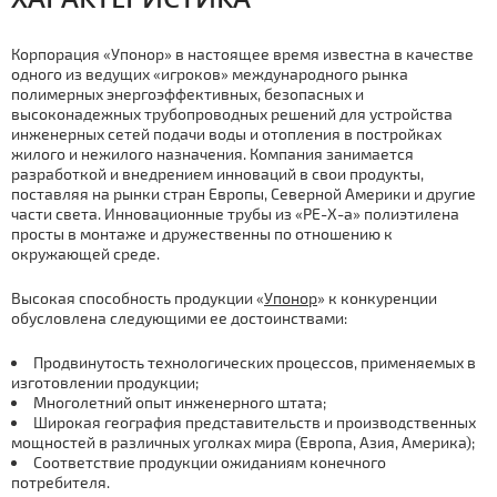
Корпорация «Упонор» в настоящее время известна в качестве
одного из ведущих «игроков» международного рынка
полимерных энергоэффективных, безопасных и
высоконадежных трубопроводных решений для устройства
инженерных сетей подачи воды и отопления в постройках
жилого и нежилого назначения. Компания занимается
разработкой и внедрением инноваций в свои продукты,
поставляя на рынки стран Европы, Северной Америки и другие
части света. Инновационные трубы из «PE-X-a» полиэтилена
просты в монтаже и дружественны по отношению к
окружающей среде.
Высокая способность продукции «
Упонор
» к конкуренции
обусловлена следующими ее достоинствами:
Продвинутость технологических процессов, применяемых в
изготовлении продукции;
Многолетний опыт инженерного штата;
Широкая география представительств и производственных
мощностей в различных уголках мира (Европа, Азия, Америка);
Соответствие продукции ожиданиям конечного
потребителя.