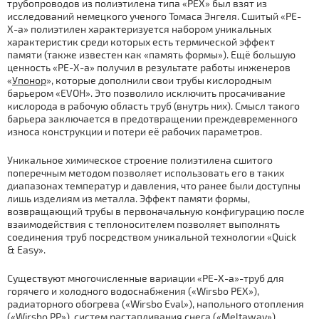
трубопроводов из полиэтилена типа «PEX» был взят из
исследований немецкого ученого Томаса Энгеля. Сшитый «PE-
X-a» полиэтилен характеризуется набором уникальных
характеристик среди которых есть термической эффект
памяти (также известен как «память формы»). Ещё большую
ценность «PE-X-a» получил в результате работы инженеров
«
Упонор
», которые дополнили свои трубы кислородным
барьером «EVOH». Это позволило исключить просачивание
кислорода в рабочую область труб (внутрь них). Смысл такого
барьера заключается в предотвращении преждевременного
износа конструкции и потери её рабочих параметров.
Уникальное химическое строение полиэтилена сшитого
поперечным методом позволяет использовать его в таких
диапазонах температур и давления, что ранее были доступны
лишь изделиям из металла. Эффект памяти формы,
возвращающий трубы в первоначальную конфигурацию после
взаимодействия с теплоносителем позволяет выполнять
соединения труб посредством уникальной технологии «Quick
& Easy».
Существуют многочисленные вариации «PE-X-a»-труб для
горячего и холодного водоснабжения («Wirsbo PEX»),
радиаторного обогрева («Wirsbo Eval»), напольного отопления
(«Wirsbo PP»), систем растапливания снега («Meltaway»).