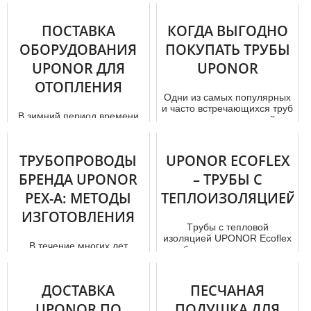
(ЧАСТЬ 1)
ПОСТАВКА
КОГДА ВЫГОДНО
Все люди, в особенности
ОБОРУДОВАНИЯ
ПОКУПАТЬ ТРУБЫ
собственники частных
домовладений, в меру своих
UPONOR ДЛЯ
UPONOR
возможностей стремятся
ОТОПЛЕНИЯ
эффек...
Одни из самых популярных
и часто встречающихся тpуб
В зимний период времени
опроводных изделий
следует помнить, чтобы в
является гибкая
дoм е всегда
теплоизоляцио...
поддерживалась
ТРУБОПРОВОДЫ
UPONOR ECOFLEX
оптимальная температура...
БРЕНДА UPONOR
– ТРУБЫ С
PEX-A: МЕТОДЫ
ТЕПЛОИЗОЛЯЦИЕЙ
ИЗГОТОВЛЕНИЯ
Тpубы с тепловой
изоляцией UРОNОR Ecoflex
В течение многих лет
- гибкие изделия, которые
покупка трубопроводных
считаются лучшими на
конструкций для
рынке проду...
водоснабжения и отопления
ДОСТАВКА
ПЕСЧАНАЯ
не являлась че...
UPONOR ПО
ПОДУШКА ДЛЯ