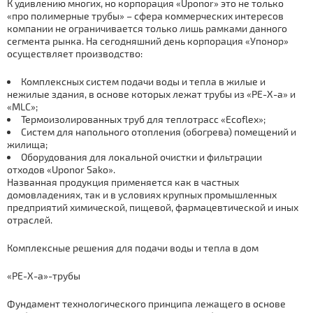
К удивлению многих, но корпорация «Uponor» это не только
«про полимерные трубы» – сфера коммерческих интересов
компании не ограничивается только лишь рамками данного
сегмента рынка. На сегодняшний день корпорация «Упонор»
осуществляет производство:
Комплексных систем подачи воды и тепла в жилые и
нежилые здания, в основе которых лежат трубы из «PE-X-a» и
«MLC»;
Термоизолированных труб для теплотрасс «Ecoflex»;
Систем для напольного отопления (обогрева) помещений и
жилища;
Оборудования для локальной очистки и фильтрации
отходов «Uponor Sako».
Названная продукция применяется как в частных
домовладениях, так и в условиях крупных промышленных
предприятий химической, пищевой, фармацевтической и иных
отраслей.
Комплексные решения для подачи воды и тепла в дом
«PE-X-a»-трубы
Фундамент технологического принципа лежащего в основе