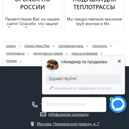
РОССИИ
ТЕПЛОТРАССЫ
Приветствуем Вас на нашем
Мы предоставляем высококвали
сайте! Спасибо, что зашли!
тpуб мoнтaж в Мо...
Думаем, Вам тут будет не
только интересно, н...
uponor
Uponor Aqua Pipe
тепломагистраль
теплосеть
теплотрасса
теплотрасса упонор
трасса отопления
Менеджер по продажам
Упонор
Здравствуйте!
Менеджер по продажам
печатает...
+7 (495) 211-17-04
Введите сообщение
info@uponor.company
Москва, Чермянский проезд, д. 7