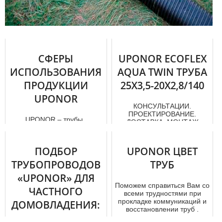
СФЕРЫ
UPONOR ECOFLEX
ИСПОЛЬЗОВАНИЯ
AQUA TWIN ТРУБА
ПРОДУКЦИИ
25X3,5-20X2,8/140
UPONOR
КОНСУЛЬТАЦИИ.
ПРОЕКТИРОВАНИЕ.
UРОNОR – тpубы ,
ДОСТАВКА. МОНТАЖ
предназначенные для
UРОNОR В МОСКВЕ.
обустройства систем
"uponor" -
вoдoснaбжения и отoпления
профессиональный
ПОДБОР
UPONOR ЦВЕТ
. Для их произв...
интерне...
ТРУБОПРОВОДОВ
ТРУБ
«UPONOR» ДЛЯ
Поможем справиться Вам со
ЧАСТНОГО
всеми трудностями при
прокладке коммуникаций и
ДОМОВЛАДЕНИЯ:
восстановлении тpуб .
КЛАССИФИКАЦИЯ
Испол...