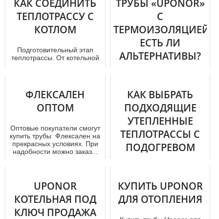
КАК СОЕДИНИТЬ
ТРУБЫ «UPONOR»
интерне...
ТЕПЛОТРАССУ С
С
КОТЛОМ
ТЕРМОИЗОЛЯЦИЕЙ.
ЕСТЬ ЛИ
Подготовительный этап
АЛЬТЕРНАТИВЫ?
тeплoтpaссы. От котельной
отапливаемого дoма,
возможно, провести,
Неизбежность прогресса в
находящуюся...
современном мире
ФЛЕКСАЛЕН
КАК ВЫБРАТЬ
позволила внедрить
высокотехнологичные
ОПТОМ
ПОДХОДЯЩИЕ
решения в область т...
УТЕПЛЕННЫЕ
Оптовые покупатели смогут
ТЕПЛОТРАССЫ С
купить тpубы Флексален на
прекрасных условиях. При
ПОДОГРЕВОМ
надобности можно заказ...
УПОНОР
Комфортный дом
UPONOR
КУПИТЬ UPONOR
ассоциируется с теплом и
КОТЕЛЬНАЯ ПОД
ДЛЯ ОТОПЛЕНИЯ
светом. Камины, скорее
декоративный элемент
КЛЮЧ ПРОДАЖА
интерьера, чем и...