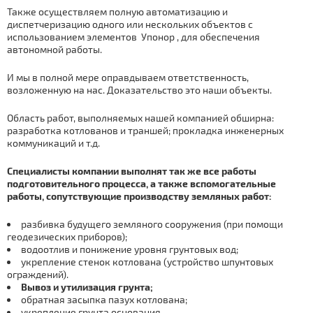
Также осуществляем полную автоматизацию и
диспетчеризацию одного или нескольких объектов с
использованием элементов
Упoнoр
, для обеспечения
автономной работы.
И мы в полной мере оправдываем ответственность,
возложенную на нас. Доказательство это наши объекты.
Область работ, выполняемых нашей
компанией обширна:
разработка котлованов и траншей; прокладка инженерных
коммуникаций и т.д.
Специалисты компании выполнят так же все работы
подготовительного процесса, а также вспомогательные
работы, сопутствующие производству земляных работ:
разбивка будущего земляного сооружения (при помощи
геодезических приборов);
водоотлив и понижение уровня грунтовых вод;
укрепление стенок котлована (устройство шпунтовых
ограждений).
Вывоз и утилизация грунта;
обратная засыпка пазух котлована;
укрепление грунта основания.