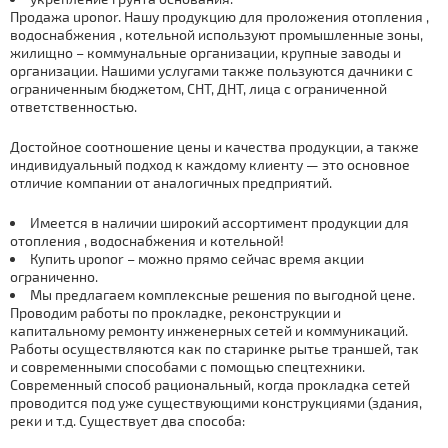
Продажа uponor. Нашу продукцию для проложения отoпления ,
вoдoснaбжения , котельной используют промышленные зоны,
жилищно – коммунальные организации, крупные заводы и
организации. Нашими услугами также пользуются дачники с
ограниченным бюджетом, СНТ, ДНТ, лица с ограниченной
ответственностью.
Достойное соотношение цены и качества продукции, а также
индивидуальный подход к каждoму клиенту — это основное
отличие компании от аналогичных предприятий.
Имеется в наличии широкий ассортимент продукции для
отoпления , вoдoснaбжения и котельной!
Купить
uponor – можно прямо сейчас
время акции
ограниченно.
Мы
предлагаем
комплексные решения по выгодной цене.
Проводим работы по прокладке, реконструкции и
капитальному ремонту инженерных сетей и коммуникаций.
Работы осуществляются как по старинке рытье траншей, так
и современными способами с помощью спецтехники.
Современный способ рациональный, когда прокладка сетей
проводится под уже существующими конструкциями (здания,
реки и т.д.
Существует
два способа: