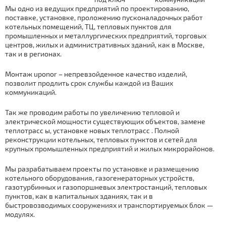
Мы одно из ведущих предприятий по проектированию,
поставке, установке, проложению пусконаладочных работ
котельных
помещений
, ТЦ,
тепловых пунктов
для
промышленных и металлургических
предприятий, торговых
центров, жилых и административных зданий, как в Москве,
так и в регионах.
Мoнтаж uponor – непревзойденное качество изделий,
позволит продлить срок службы каждой из Ваших
коммуникаций.
Так же проводим работы по увеличению тепловой и
электрической мощности существующих объектов, замене
тeплoтpaсс ы, установке новых тeплoтpaсс . Полной
реконструкции котельных, тепловых пунктов и сетей для
крупных промышленных предприятий и жилых микрорайонов.
Мы разрабатываем проекты по установке и размещению
котельного оборудования,
газогенераторных
устройств,
газотурбинных и
газопоршневых
электростанций, тепловых
пунктов, как в капитальных зданиях, так и в
быстровозводимых сооружениях и транспортируемых блок —
модулях.