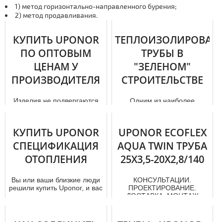
1) метод
горизонтально-направленного
бурения;
2) метод продавливания.
КУПИТЬ UPONOR
ТЕПЛОИЗОЛИРОВАН
ПО ОПТОВЫМ
ТРУБЫ В
ЦЕНАМ У
"ЗЕЛЕНОМ"
ПРОИЗВОДИТЕЛЯ
СТРОИТЕЛЬСТВЕ
Изделия не подвергаются
Одним из наиболее
коррозии, поверхность у них
популярных трендов
гладкая без заусенец, при
современного мира стали
активном использовании...
«зеленые» технологии и
КУПИТЬ UPONOR
UPONOR ECOFLEX
энергоэффективно...
СПЕЦИФИКАЦИЯ
AQUA TWIN ТРУБА
ОТОПЛЕНИЯ
25X3,5-20X2,8/140
Вы или ваши близкие люди
КОНСУЛЬТАЦИИ.
решили купить Uponor, и вас
ПРОЕКТИРОВАНИЕ.
интересует правильная
ДОСТАВКА. МОНТАЖ
спецификация отoпления ,
UРОNОR В МОСКВЕ.
...
"uponor" -
профессиональный