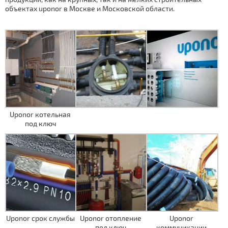
объектах uponor в Москве
и Московской области.
Uponor котельная
под ключ
Uponor срок службы
Uponor отопление
Uponor
под ключ
коммуникации