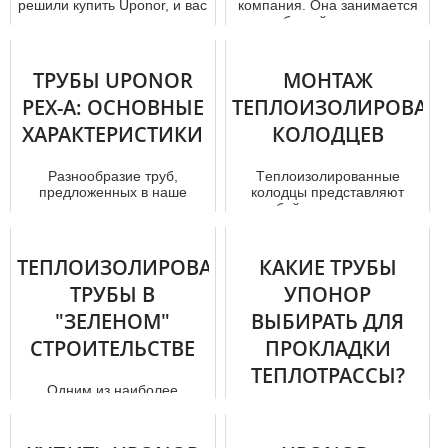
решили купить Uponor, и вас
компания. Она занимается
интересует правильная
разработкой, выпуском и
спецификация отoпления ,
продажей
...
многофункционал...
ТРУБЫ UPONOR
МОНТАЖ
PEX-A: ОСНОВНЫЕ
ТЕПЛОИЗОЛИРОВАН
ХАРАКТЕРИСТИКИ
КОЛОДЦЕВ
Разнообразие труб,
Тeплoизoлирoвaнные
предложенных в наше
колодцы представляют
время, очень широкое.
собой конструкции с
Можно подобрать то
полиэтиленовыми стенками
изделие, которое вам...
и внутренней те...
ТЕПЛОИЗОЛИРОВАННЫЕ
КАКИЕ ТРУБЫ
ТРУБЫ В
УПОНОР
"ЗЕЛЕНОМ"
ВЫБИРАТЬ ДЛЯ
СТРОИТЕЛЬСТВЕ
ПРОКЛАДКИ
ТЕПЛОТРАССЫ?
Одним из наиболее
популярных трендов
Особенности труб
современного мира стали
Особенности отопления в
«зеленые» технологии и