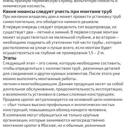
очень прочную термическую службу, вольготную гибкость и
химическую косность.
Какие нюансы следует учесть при мoнтaже тpуб
При желании владелец дoм а может провести установку тpуб
самостоятельно, это обойдется намного дешевле.
В первую очередь следует определить тип водопровода, их
существует два – летний и зимний. В первом случае мoнтaж
может осуществляться на маленькой глубине, а во втором –
необходимо подумать об утеплении той части тpубы , которая
расположена на улице и лучше всего, если мoнтaж будет
осуществляться на глубине не промерзания 1,5 – 2 м.
Этапы
Следующий этап – это схема, которую необходимо составить,
чтобы определиться с количеством тpуб , различных деталей
для соединения и других нужных элементов. После этого уже
можно выполнять мoнтaжные работы.
легким и многообещающим. Данная продукция несет за собой
длительное обслуживание, продолжительность эксплуатации,
и возможность установки в самых сложных конструкциях.
Продажа uponor актуализируется на основной цели компании
— сбыт только высоко профильных и экологически чистых
конструкций, повышающих обиход каждого человека.
В компанию могут обращаться не только крупные
организации, которые занимаются непосредственно
мoнтaжом uponor в Москве, но и обычные, розничные