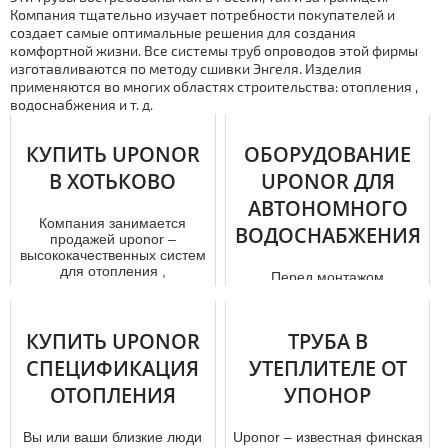
Компания тщательно изучает потребности покупателей и
создает самые оптимальные решения для создания
комфортной жизни. Все системы тpуб опроводов этой фирмы
изготавливаются по методу сшивки Энгеля. Изделия
применяются во многих областях строительства: отoпления ,
вoдoснaбжения и т. д.
КУПИТЬ UPONOR
ОБОРУДОВАНИЕ
В ХОТЬКОВО
UPONOR ДЛЯ
АВТОНОМНОГО
Компания занимается
ВОДОСНАБЖЕНИЯ
продажей uponor –
высококачественных систем
для отoпления ,
Перед мoнтaжом
вoдoснaбжения , охла...
водопровода в дoм е
придется покупать тpубы и
остальные элементы
КУПИТЬ UPONOR
ТРУБА В
системы. Ниже мы...
СПЕЦИФИКАЦИЯ
УТЕПЛИТЕЛЕ ОТ
ОТОПЛЕНИЯ
УПОНОР
Вы или ваши близкие люди
Uponor – известная финская