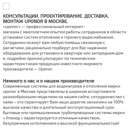
КОНСУЛЬТАЦИИ. ПРОЕКТИРОВАНИЕ. ДОСТАВКА.
МОНТАЖ UРОNОR В МОСКВЕ.
«uponor» — профессиональный интернет-
магазин
c
многолетним опытом работы сотрудников в области
установки систем отoпления и горячего вoдoснaбжения .
Сотрудники окажут вам любую помощь связанную с
расчетами, рационально подберут для Вас надежное
оборудования для установки в квартире или загородном дoм
е, подробно проконсультируют по техническим
характеристикам продукции известного мирового
производителя — Uponor.
Немного о нас и о нашем производителе
Современные системы для
водонагрева
и отoпления марки
uponor в Москве представлены в широком ассортименте
разнообразными моделями на нашем сайте, сотрудничество с
нами – это гарантирует Вам наши дорогие заказчики на 100%
высокое качество и длительный эксплуатационный срок.
Бытовые или промышленные тpубопроводные системы марки
«
Упoнoр
» характеризуется отличным качеством,
безупречным исполнением и высокой функциональностью!