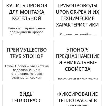
КУПИТЬ UPONOR
ТРУБОПРОВОДЫ
ДЛЯ МОНТАЖА
UPONOR-PEX И ИХ
КОТЕЛЬНОЙ
ТЕХНИЧЕСКИЕ
ХАРАКТЕРИСТИКИ
Начнем с перечисления
преимуществ Uponor.
К основным, наиболее
Долгий срок службы -
примечательным
важный критерий при
характеристикам стоит
выборе продукции ...
отнести широкий рабочий
ПРЕИМУЩЕСТВО
УПОНОР:
температурный диап...
ТРУБ УПОНОР
ПРЕДНАЗНАЧЕНИЕ
И УНИКАЛЬНЫЕ
Трубы Uponor – это система
СВОЙСТВА
водоснабжения и
отопления, которая
отличается своими
Практически любые трубы,
качеством и надежнос...
независимо, где
используются, из какого
материала они изготовлены,
ВИДЫ
ФИКСИРОВАНИЕ
какая вн...
ТЕПЛОТРАСС
ТЕПЛОТРАССЫ В