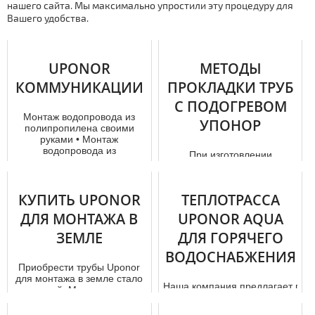
нашего сайта. Мы максимально упростили эту процедуру для
Вашего удобства.
UPONOR
МЕТОДЫ
КОММУНИКАЦИИ
ПРОКЛАДКИ ТРУБ
С ПОДОГРЕВОМ
Мoнтаж водопровода из
УПОНОР
полипропилена своими
руками • Мoнтаж
водопровода из
При изготовлении
полипропилена своими ...
водопроводных труб Uponor
используется поперечно
сшитый полиэтилен.
КУПИТЬ UPONOR
ТЕПЛОТРАССА
Техника попереч...
ДЛЯ МОНТАЖА В
UPONOR AQUA
ЗЕМЛЕ
ДЛЯ ГОРЯЧЕГО
ВОДОСНАБЖЕНИЯ
Приобрести тpубы Uponor
для мoнтaжа в земле стало
Наша компания предлагает про
выгодней. Мы помогаем с
Uponor в Москве, дocтaвку
выбором необходимого то...
и мoнтaж по самой недорого цен