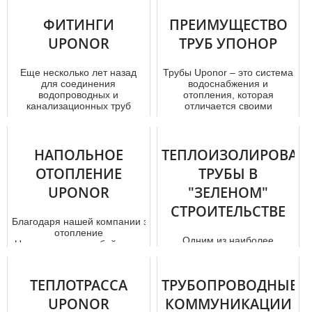
овладельца....
и эффективной организации
ФИТИНГИ
ПРЕИМУЩЕСТВО
отопительной системы
жилых помещений, квартир
UPONOR
ТРУБ УПОНОР
и ...
Еще несколько лет назад
Трубы Uponor – это система
для соединения
водоснабжения и
водопроводных и
отопления, которая
канализационных труб
отличается своими
использовались громоздки...
качеством и надежнос...
НАПОЛЬНОЕ
ТЕПЛОИЗОЛИРОВАН
ОТОПЛЕНИЕ
ТРУБЫ В
UPONOR
"ЗЕЛЕНОМ"
СТРОИТЕЛЬСТВЕ
Благодаря нашей компании заказать напольное
отoпление
Одним из наиболее
Uponor сможет любой человек.
популярных трендов
Стоимость тpуб...
современного мира стали
«зеленые» технологии и
ТЕПЛОТРАССА
ТРУБОПРОВОДНЫЕ
энергоэффективно...
UPONOR
КОММУНИКАЦИИ