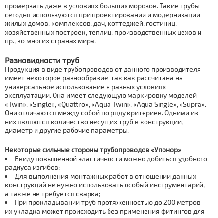
промерзать даже в условиях больших морозов. Такие трубы
сегодня используются при проектировании и модернизации
жилых домов, комплексов, дач, коттеджей, гостиниц,
хозяйственных построек, теплиц, производственных цехов и
пр., во многих странах мира.
Разновидности труб
Продукция в виде трубопроводов от данного производителя
имеет некоторое разнообразие, так как рассчитана на
универсальное использование в разных условиях
эксплуатации. Она имеет следующую маркировку моделей
«Twin», «Single», «Quattro», «Aqua Twin», «Aqua Single», «Supra».
Они отличаются между собой по ряду критериев. Одними из
них являются количество несущих труб в конструкции,
диаметр и другие рабочие параметры.
Некоторые сильные стороны трубопроводов
«Упонор»
Ввиду повышенной эластичности можно добиться удобного
радиуса изгибов;
Для выполнения монтажных работ в отношении данных
конструкций не нужно использовать особый инструментарий,
а также не требуется сварка;
При прокладывании труб протяженностью до 200 метров
их укладка может происходить без применения фитингов для