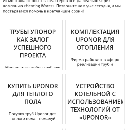
их монтажа от опытных мастеров всегда реально через
компанию «Heating Water». Позвоните нам уже сегодня, и мы
постараемся помочь в кратчайшие сроки!
ТРУБЫ УПОНОР
КОМПЛЕКТАЦИЯ
КАК ЗАЛОГ
UPONOR ДЛЯ
УСПЕШНОГО
ОТОПЛЕНИЯ
ПРОЕКТА
Фирма работает в сфере
реализации тpуб и
Многие годы выбор труб для
установки
систем тепловодоснабжения
коммуникационного
был ничем не
оборудования не первый
примечателен. Ассортимент
год. П...
КУПИТЬ UPONOR
УСТРОЙСТВО
сырья бы...
ДЛЯ ТЕПЛОГО
КОТЕЛЬНОЙ С
ПОЛА
ИСПОЛЬЗОВАНИЕМ
ТЕХНОЛОГИЙ ОТ
Покупка тpуб Uponor для
«UPONOR»
теплого пола - пожалуй
самое разумное решение
для каждого дoм
Ежегодно вопросу надёжной