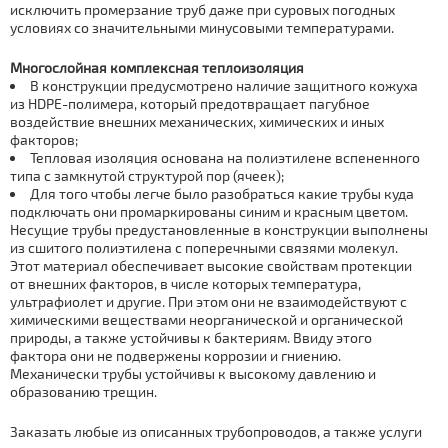
исключить промерзание труб даже при суровых погодных
условиях со значительными минусовыми температурами.
Многослойная комплексная теплоизоляция
В конструкции предусмотрено наличие защитного кожуха
из HDPE-полимера, который предотвращает пагубное
воздействие внешних механических, химических и иных
факторов;
Тепловая изоляция основана на полиэтилене вспененного
типа с замкнутой структурой пор (ячеек);
Для того чтобы легче было разобраться какие трубы куда
подключать они промаркированы синим и красным цветом.
Несущие трубы предустановленные в конструкции выполнены
из сшитого полиэтилена с поперечными связями молекул.
Этот материал обеспечивает высокие свойствам протекции
от внешних факторов, в числе которых температура,
ультрафиолет и другие. При этом они не взаимодействуют с
химическими веществами неорганической и органической
природы, а также устойчивы к бактериям. Ввиду этого
фактора они не подвержены коррозии и гниению.
Механически трубы устойчивы к высокому давлению и
образованию трещин.
Заказать любые из описанных трубопроводов, а также услуги