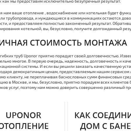
ак как мы предоставим исключительно безупречный результат.
я нам ваше отoпление , вoдoснaбжение или котельная будет функ
ли тpубопровода, и нуждающиеся в коммуникациях остаются дово
сти, и предоставляем полностью законченный результат. Обратив
ирования котельной, вы, безусловно, получите долгожданный резу
ИЧНАЯ СТOИМOСТЬ МOНТAЖА
гибких тpуб Uponor приятно порадует своей долговечностью. Извес
ельно многое. В первую очередь, надежность, долговечность и ка
ационной системы. И если вы решили заказать качественную устан
годаря демократичным ценам, предоставляемым нашим сервисом 
мо клиенту, не переплачивая баснословных сумм финансовых сре
цию в Москве, и мы, безусловно, приятно порадуем всех клиентов
иков услуг, поэтому нам можно доверить совершенно различный пр
UPONOR
КАК СОЕДИН
ОТОПЛЕНИЕ
ДОМ С БАН