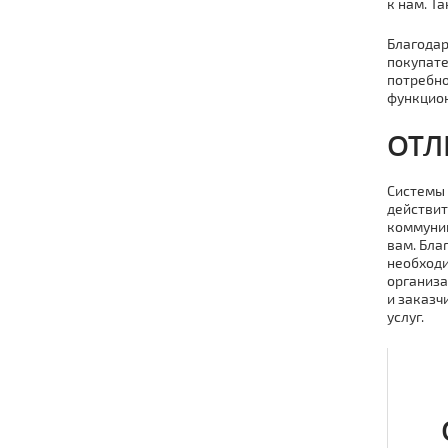
к нам. Т
Благодар
покупате
потребно
функцион
ОТЛ
Системы 
действит
коммуник
вам. Бла
необходи
организа
и заказч
услуг.