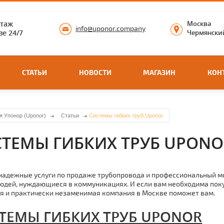
нтаж
Москва
info@uponor.company
е 24/7
Чермянский
СТАТЬИ
НОВОСТИ
МАГАЗИН
КОН
я Упонор (Uponor)
Статьи
Системы гибких труб Uponor
СТЕМЫ ГИБКИХ ТРУБ UPONO
надежные услуги по продаже тpубопровода и профессиональный м
юдей, нуждающиеся в коммуникациях. И если вам необходима покуп
я и практически незаменимая компания в Москве поможет вам.
ТЕМЫ ГИБКИХ ТPУБ UPONOR