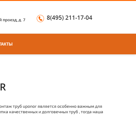
8(495) 211-17-04
 проезд, д. 7
ТАКТЫ
R
oнтaж тpуб uponor является особенно важным для
ка качественных и долговечных тpуб , тогда наша