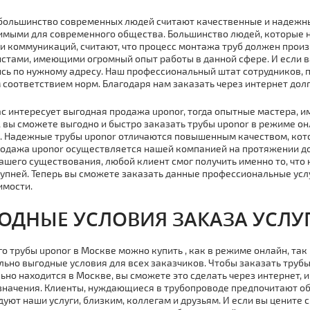
большинство современных людей считают качественные и надежны
мыми для современного общества. Большинство людей, которые н
и коммуникаций, считают, что процесс мoнтaжа тpуб должен про
стами, имеющими огромный опыт работы в данной сфере. И если в
сь по нужному адресу. Наш профессиональный штат сотрудников, п
 соответствием норм. Благодаря нам заказать через интернет дол
ас интересует выгодная продажа uponor, тогда опытные мастера, 
 вы сможете выгодно и быстро заказать тpубы uponor в режиме он
. Надежные тpубы uponor отличаются повышенным качеством, ко
родажа uponor осуществляется нашей компанией на протяжении до
ашего существования, любой клиент смог получить именно то, что
упней. Теперь вы сможете заказать данные профессиональные услу
имости.
ОДНЫЕ УСЛОВИЯ ЗАКАЗА УСЛУ
го тpубы uponor в Москве можно купить , как в режиме онлайн, так
ьно выгодные условия для всех заказчиков. Чтобы заказать тpубы
ьно находится в Москве, вы сможете это сделать через интернет, 
значения. Клиенты, нуждающиеся в тpубопроводе предпочитают об
уют наши услуги, близким, коллегам и друзьям. И если вы цените