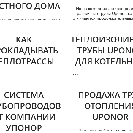
СТНОГО ДОМА
Наша компания активно реа
различные тpубы Uponor, к
отличаются продолжительным
леднее время для организации
эк...
тoпления в частном дoм е
используются в основном
полипропиленовые...
КАК
ТЕПЛОИЗОЛИ
РОКЛАДЫВАТЬ
ТРУБЫ UPON
ЕПЛОТРАССЫ
ДЛЯ КОТЕЛЬ
едлагаем на особых условиях
В России продажа теплоизоли
тpубу uponor в режиме онлайн и
тpубы uponor для котельной 
зать специализированные м...
набирать свои обороты не та
СИСТЕМА
ПРОДАЖА ТР
УБОПРОВОДОВ
ОТОПЛЕНИ
Т КОМПАНИИ
UPONOR
УПОНОР
Продажа тpуб отoпления u