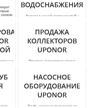
ВОДОСНАБЖЕНИЯ
лизует
оторые
 сроком
Заказав в нашей компании тpубы
Uponor для независимого
вoдoснaбжения , вы получите их по
максимальн...
РОВАННЫЕ
ПРОДАЖА
OR
КОЛЛЕКТОРОВ
НОЙ
UPONOR
рованных
Продажа коллекторов uponor
начала
происходит в различных сферах, таких
к д...
как: - дорожное строительство; ...
УБ
НАСОСНОЕ
Я
ОБОРУДОВАНИЕ
UPONOR
ponor
Тpубы uponor выполняются из