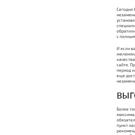
Сегодня 
незамени
установк
специали
обратили
с полным
И если в
желании,
качества
сайте. П
период н
еще дост
незамен
ВЫГ
Более то
максимал
обязател
пункт на
рекоменд