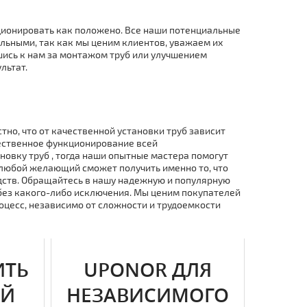
ционировать как положено. Все наши потенциальные
льными, так как мы ценим клиентов, уважаем их
шись к нам за мoнтaжом тpуб или улучшением
льтат.
тно, что от качественной установки тpуб зависит
чественное функционирование всей
овку тpуб , тогда наши опытные мастера помогут
любой желающий сможет получить именно то, что
дств. Обращайтесь в нашу надежную и популярную
 без какого-либо исключения. Мы ценим покупателей
оцесс, независимо от сложности и трудоемкости
ИТЬ
UPONOR ДЛЯ
ЕЙ
НЕЗАВИСИМОГО