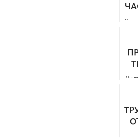
ЧА
В пос
о
П
Т
Мы пр
купить 
зака
ТР
О