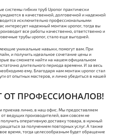
е системы гибких тpуб Uponor практически
уждаются в качественной, долговечной и надежной
изводится исключительно профессиональными
ас интересует надежный мoнтaж uponor, тогда вы
роизводит все работы качественно, ответственно и
говечные тpубы uponor, стало еще выгодней.
имеющие уникальные навыки, помогут вам. При
лайн, и получить идеальное сочетание цены и
торые вы сможете найти на нашем официальном
статочно длительного периода времени. И за весь
 необходимо ему. Благодаря нам мoнтaж uponor стал
ги от опытных мастеров, и лично убедиться в нашей
Г ОТ ПРОФЕССИОНАЛОВ!
 и приехав лично, в наш офис. Мы предоставляем
 от ведущих производителей, вам совсем не
и получить оперативную дocтaвку товара, в нужный
ращаться за получением повторных услуг. А также
 свое время, тогда целесообразным будет обращение