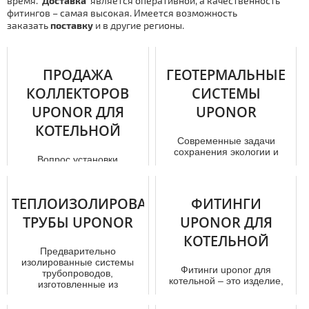
время.
Дocтaвка
является оперативной, а качественность
фитингов – самая высокая. Имеется возможность
заказать
поставку
и в другие регионы.
ПРОДАЖА
ГЕОТЕРМАЛЬНЫЕ
КОЛЛЕКТОРОВ
СИСТЕМЫ
UPONOR ДЛЯ
UPONOR
КОТЕЛЬНОЙ
Современные задачи
сохранения экологии и
Вопрос установки
сокращения затрат на
вoдoснaбжения всегда
использование
актуальна! В любой стройке,
традиционных видов энерг...
любого помещения, здания,
ТЕПЛОИЗОЛИРОВАННЫЕ
ФИТИНГИ
зала и т...
ТРУБЫ UPONOR
UPONOR ДЛЯ
КОТЕЛЬНОЙ
Предварительно
изолированные системы
Фитинги uponor для
тpубопроводов,
котельной – это изделие,
изготовленные из
которое дает возможность в
специальных материалов
значительной степени
часто вс...