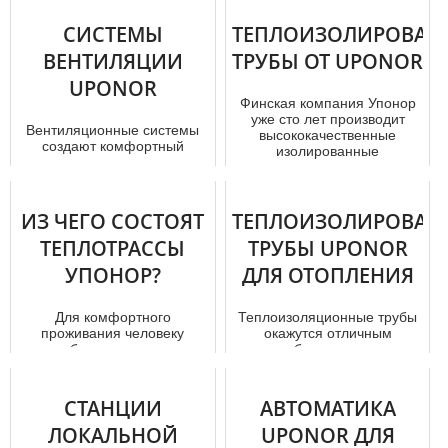
упростит...
СИСТЕМЫ
ТЕПЛОИЗОЛИРОВАН
ВЕНТИЛЯЦИИ
ТРУБЫ ОТ UPONOR
UPONOR
Финская компания Упонор
уже сто лет производит
Вентиляционные системы
высококачественные
создают комфортный
изолированные
микроклимат в помещении.
трубы.Основное напра...
Они насыщают кислородом
жилое про...
ИЗ ЧЕГО СОСТОЯТ
ТЕПЛОИЗОЛИРОВАН
ТЕПЛОТРАССЫ
ТРУБЫ UPONOR
УПОНОР?
ДЛЯ ОТОПЛЕНИЯ
Для комфортного
Теплоизоляционные тpубы
проживания человеку
окажутся отличным
необходимо тепло в
приобретением для
холодное время и прохлада
создания надежного
в жару. Конкретно э...
отoпления . Дополните...
СТАНЦИИ
АВТОМАТИКА
ЛОКАЛЬНОЙ
UPONOR ДЛЯ