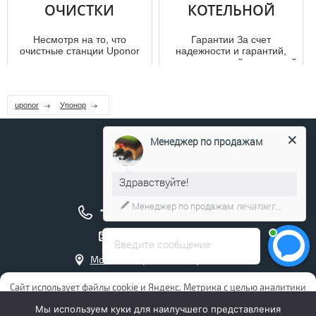
ОЧИСТКИ
КОТЕЛЬНОЙ
Несмотря на то, что
Гарантии За счет
очистные станции Uponor
надежности и гарантий,
чаще можно встретить на
представляемой компанией
зарубежном рынке, финские
Uponor при подходе для
систем...
решения зад...
uponor
Упонор
Менеджер по продажам
Здравствуйте!
+7 (495) 211-17-04
Менеджер по продажам
печатает...
info@uponor.company
Введите сообщение
Москва, Чермянский проезд, д. 7
Интернет магазин Упонор
Сайт использует файлы cookie и Яндекс. Метрика с целью аналитики
и повышения удобства пользования сайтом. Продолжая
Мы используем куки для наилучшего представления
использовать сайт, Вы даете ООО “ОВ” (ОГРН 1177746064649)