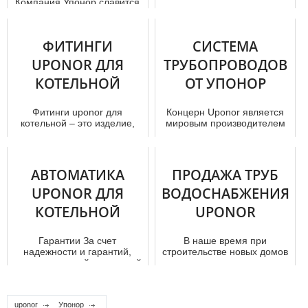
Компания Упoнoр славится
современное
качеством и надежностью
инновационное решение,
работы. Основное
которое позволяет
направление деятельности
эффективно и...
ФИТИНГИ
СИСТЕМА
– это мo...
UPONOR ДЛЯ
ТРУБОПРОВОДОВ
КОТЕЛЬНОЙ
ОТ УПОНОР
Фитинги uponor для
Концерн Uponor является
котельной – это изделие,
мировым производителем
которое дает возможность в
полимерных
значительной степени
трубопроводных систем,
упростит...
которые используютс...
АВТОМАТИКА
ПРОДАЖА ТРУБ
UPONOR ДЛЯ
ВОДОСНАБЖЕНИЯ
КОТЕЛЬНОЙ
UPONOR
Гарантии За счет
В наше время при
надежности и гарантий,
строительстве новых дoмов
представляемой компанией
очень важно уделить
Uponor при подходе для
внимание его
решения зад...
качественному
водоснабже...
uponor
Упонор