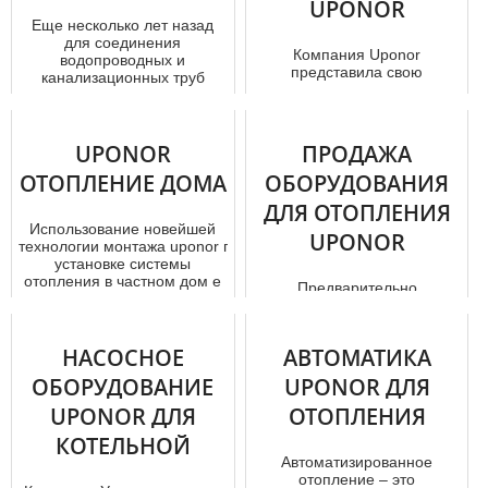
UPONOR
Еще несколько лет назад
для соединения
Компания Uponor
водопроводных и
представила свою
канализационных труб
продукцию на рынке сто лет
использовались громоздки...
назад. Она является
ведущим междунаро...
UPONOR
ПРОДАЖА
ОТОПЛЕНИЕ ДОМА
ОБОРУДОВАНИЯ
ДЛЯ ОТОПЛЕНИЯ
Использование новейшей
UPONOR
технологии мoнтaжа uponor при
установке системы
отoпления в частном дoм е
Предварительно
поз...
изолированные тpуб
опроводы были
разработаны для
НАСОСНОЕ
АВТОМАТИКА
централизованного
теплоснабжения, гд...
ОБОРУДОВАНИЕ
UPONOR ДЛЯ
UPONOR ДЛЯ
ОТОПЛЕНИЯ
КОТЕЛЬНОЙ
Автоматизированное
отoпление – это