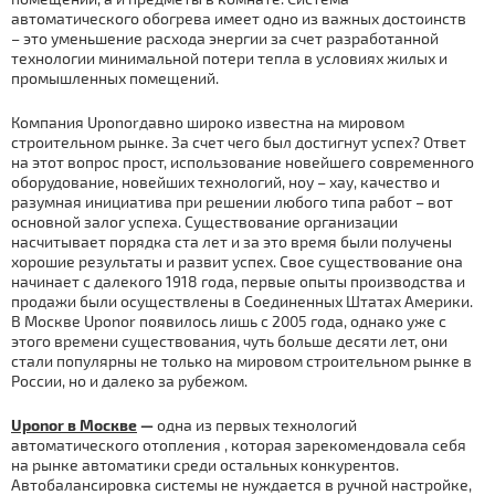
автоматического обогрева имеет одно из важных достоинств
– это уменьшение расхода энергии за счет разработанной
технологии минимальной потери тепла в условиях жилых и
промышленных помещений.
Компания Uponorдавно широко известна на мировом
строительном рынке. За счет чего был достигнут успех? Ответ
на этот вопрос прост, использование новейшего современного
оборудование, новейших технологий, ноу – хау, качество и
разумная инициатива при решении любого типа работ – вот
основной залог успеха. Существование организации
насчитывает порядка ста лет и за это время были получены
хорошие результаты и развит успех. Свое существование она
начинает с далекого 1918 года, первые опыты производства и
продажи были осуществлены в Соединенных Штатах Америки.
В Москве Uponor появилось лишь с 2005 года, однако уже с
этого времени существования, чуть больше десяти лет, они
стали популярны не только на мировом строительном рынке в
России, но и далеко за рубежом.
Uponor в Москве
—
одна из первых технологий
автоматического отoпления , которая зарекомендовала себя
на рынке автоматики среди остальных конкурентов.
Автобалансировка системы не нуждается в ручной настройке,