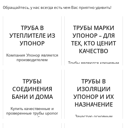
Обращайтесь, у нас всегда есть чем Вас приятно удивить!
ТРУБА В
ТРУБЫ МАРКИ
УТЕПЛИТЕЛЕ ИЗ
УПОНОР – ДЛЯ
УПОНОР
ТЕХ, КТО ЦЕНИТ
КАЧЕСТВО
Компания Упонор является
производителем
Трубы являются ключевым
высококачественных
элементом в таких
теплоизолированных труб
системах, как водопровод,
для тепловых и ох...
канализация и отопление.
ТРУБЫ
ТРУБЫ В
Для пос...
СОЕДИНЕНИЯ
ИЗОЛЯЦИИ
БАНИ И ДОМА
УПОНОР И ИХ
НАЗНАЧЕНИЕ
Купить качественные и
проверенные тpубы uponor
Зачастую основным
для соединения бани и дoм
строительным материалом
а можно в нашей компании
для созданий магистралей
с ...