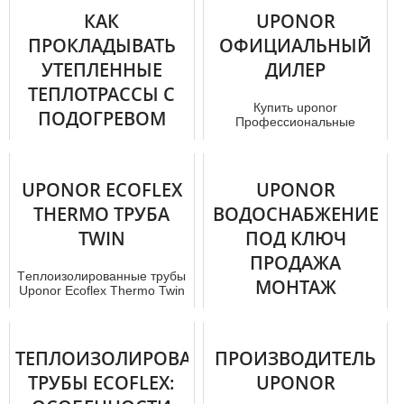
по подаче воды или тепла в
КАК
UPONOR
частны...
ПРОКЛАДЫВАТЬ
ОФИЦИАЛЬНЫЙ
УТЕПЛЕННЫЕ
ДИЛЕР
ТЕПЛОТРАССЫ С
Купить uponor
ПОДОГРЕВОМ
Профессиональные
сотрудники компании
УПОНОР
помогут подобрать
оптимальные по
конструктивному...
Теплотрасса для дома
UPONOR ECOFLEX
UPONOR
Упонор – это труба, которая
используется для того,
THERMO ТРУБА
ВОДОСНАБЖЕНИЕ
чтобы обеспечить холодное
TWIN
ПОД КЛЮЧ
во...
ПРОДАЖА
Тeплoизoлирoвaнные тpубы
МОНТАЖ
Uponor Ecoflex Thermo Twin
предназначены для
обслуживания систем
Купить Uponor в Москве
отoпления ...
сможет любой желающий
ТЕПЛОИЗОЛИРОВАННЫЕ
без каких-либо трудностей.
ПРОИЗВОДИТЕЛЬ
Так как мы
ТРУБЫ ECOFLEX:
UPONOR
предоставляемых ...