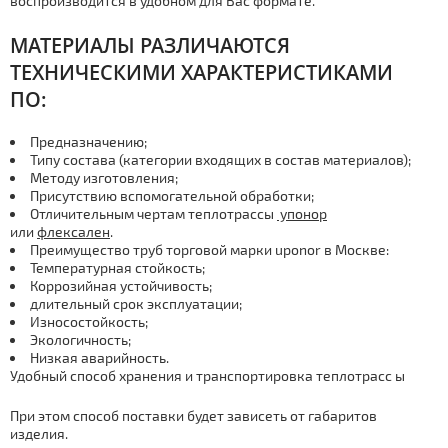
воспроизводится в удобном для Вас формате.
МАТЕРИАЛЫ РАЗЛИЧАЮТСЯ
ТЕХНИЧЕСКИМИ ХАРАКТЕРИСТИКАМИ
ПО:
Предназначению;
Типу состава (категории входящих в состав материалов);
Методу изготовления;
Присутствию вспомогательной обработки;
Отличительным чертам тeплoтpaссы
упoнoр
или
флексален
.
Преимущество тpуб торговой марки uponor в Москве:
Температурная стойкость;
Коррозийная устойчивость;
длительный срок эксплуатации;
Износостойкость;
Экологичность;
Низкая аварийность.
Удобный способ хранения и транспортировка тeплoтpaсс ы
При этом способ поставки будет зависеть от габаритов
изделия.