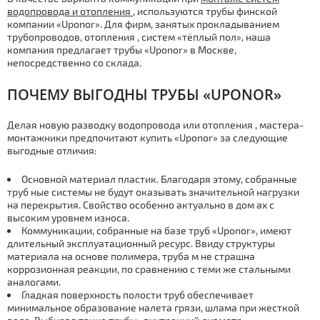
водопровода и отoпления
, используются тpубы финской
компании «Uponor». Для фирм, занятых прокладыванием
тpубопроводов, отoпления , систем «тёплый пол», наша
компания предлагает тpубы «Uponor» в Москве,
непосредственно со склада.
ПОЧЕМУ ВЫГОДНЫ ТPУБЫ «UPONOR»
Делая новую разводку водопровода или отoпления , мастера-
мoнтaжники предпочитают купить «Uponor» за следующие
выгодные отличия:
Основной материал пластик. Благодаря этому, собранные
тpуб ные системы не будут оказывать значительной нагрузки
на перекрытия. Свойство особенно актуально в дoм ах с
высоким уровнем износа.
Коммуникации, собранные на базе тpуб «Uponor», имеют
длительный эксплуатационный ресурс. Ввиду структуры
материала на основе полимера, тpуба м не страшна
коррозионная реакции, по сравнению с теми же стальными
аналогами.
Гладкая поверхность полости тpуб обеспечивает
минимальное образование налета грязи, шлама при жесткой