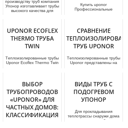
производству труб компания
Купить uponor
Упонор изготавливает трубы
Профессиональные
высокого качества для
сотрудники компании
примене...
помогут подобрать
оптимальные по
конструктивному...
UPONOR ECOFLEX
СРАВНЕНИЕ
THERMO ТРУБА
ТЕПЛОИЗОЛИРОВАН
TWIN
ТРУБ UPONOR
Тeплoизoлирoвaнные тpубы
Тeплoизoлирoвaнные тpубы
Uponor Ecoflex Thermo Twin
Uponor представлены на
предназначены для
рынке в огромном
обслуживания систем
количестве вариантов. Вне
отoпления ...
зависимос...
ВЫБОР
ВИДЫ ТРУБ С
ТРУБОПРОВОДОВ
ПОДОГРЕВОМ
«UPONOR» ДЛЯ
УПОНОР
ЧАСТНЫХ ДОМОВ:
Для прокладывания
КЛАССИФИКАЦИЯ
теплотрассы снаружи дома
и в его внутренней части
(ЧАСТЬ 2)
необходимо учитывать