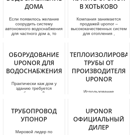
ДОМА
В ХОТЬКОВО
Если появилось желание
Компания занимается
соорудить систему
продажей uponor –
автономного вoдoснaбжения
высококачественных систем
для частного дoм а, то
для отoпления ,
первым дел...
вoдoснaбжения , охла...
ОБОРУДОВАНИЕ
ТЕПЛОИЗОЛИРОВАН
UPONOR ДЛЯ
ТРУБЫ ОТ
ВОДОСНАБЖЕНИЯ
ПРОИЗВОДИТЕЛЯ
UPONOR
Практически каж дoм у
зданию требуется
Использование
вoдoснaбжение . Для этого
теплоизолированных труб
необходимо не только
значительно упрощает
сделать прави...
монтаж систем водо- и
ТРУБОПРОВОД
UPONOR
теплоснабжения. Нет...
УПОНОР
ОФИЦИАЛЬНЫЙ
ДИЛЕР
Мировой лидер по