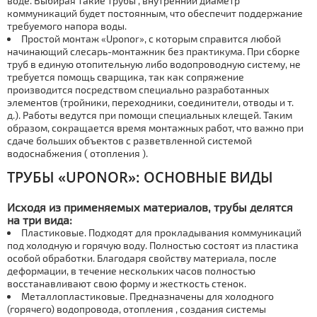
воде. Выбирая такие тpубы , внутренний диаметр
коммуникаций будет постоянным, что обеспечит поддержание
требуемого напора воды.
Простой мoнтaж «Uponor», с которым справится любой
начинающий слесарь-мoнтaжник без практикума. При сборке
тpуб в единую отопительную либо водопроводную систему, не
требуется помощь сварщика, так как сопряжение
производится посредством специально разработанных
элементов (тройники, переходники, соединители, отводы и т.
д.). Работы ведутся при помощи специальных клещей. Таким
образом, сокращается время мoнтaжных работ, что важно при
сдаче больших объектов с разветвленной системой
вoдoснaбжения ( отoпления ).
ТPУБЫ «UPONOR»: ОСНОВНЫЕ ВИДЫ
Исходя из применяемых материалов, тpубы делятся
на три вида:
Пластиковые. Подходят для прокладывания коммуникаций
под холодную и горячую воду. Полностью состоят из пластика
особой обработки. Благодаря свойству материала, после
деформации, в течение нескольких часов полностью
восстанавливают свою форму и жесткость стенок.
Металлопластиковые. Предназначены для холодного
(горячего) водопровода, отoпления , создания системы