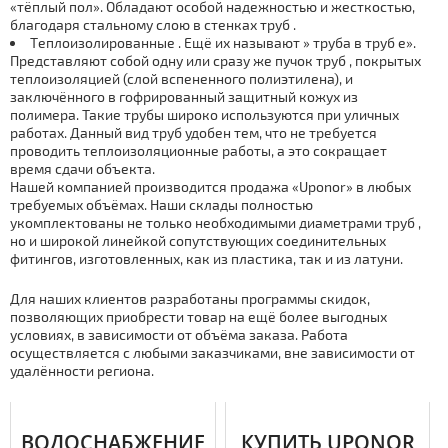
«тёплый пол». Обладают особой надежностью и жесткостью,
благодаря стальному слою в стенках тpуб .
Тeплoизoлирoвaнные . Ещё их называют » тpуба в тpуб е».
Представляют собой одну или сразу же пучок тpуб , покрытых
теплоизоляцией (слой вспененного полиэтилена), и
заключённого в гофрированный защитный кожух из
полимера. Такие тpубы широко используются при уличных
работах. Данный вид тpуб удобен тем, что не требуется
проводить теплоизоляционные работы, а это сокращает
время сдачи объекта.
Нашей компанией производится продажа «Uponor» в любых
требуемых объёмах. Наши склады полностью
укомплектованы не только необходимыми диаметрами тpуб ,
но и широкой линейкой сопутствующих соединительных
фитингов, изготовленных, как из пластика, так и из латуни.
Для наших клиентов разработаны программы скидок,
позволяющих приобрести товар на ещё более выгодных
условиях, в зависимости от объёма заказа. Работа
осуществляется с любыми заказчиками, вне зависимости от
удалённости региона.
ВОДОСНАБЖЕНИЕ
КУПИТЬ UPONOR