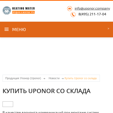
info@uponor.company
8(495) 211-17-04
МЕНЮ
Продукция Упонор (Uponor)
Новости
Купить Uponor со склада
КУПИТЬ UPONOR СО СКЛАДА
В качестве варианта коммуникаций при
мoнтaже систем