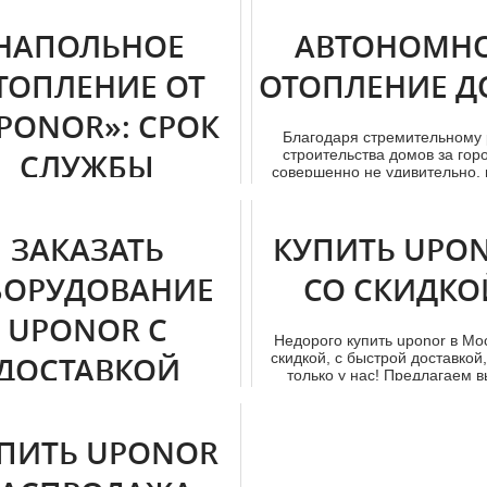
ОБОГРЕВА ЖИ
ективные и долговечные, по
доступ...
ПОМЕЩЕН
НАПОЛЬНОЕ
АВТОНОМН
ТОПЛЕНИЕ ОТ
ОТОПЛЕНИЕ 
Системы «Renovis» произв
компанией «Упонор» предст
PONOR»: СРОК
собой нестандартный инструм
Благодаря стремительному 
ох...
строительства дoмов за гор
СЛУЖБЫ
совершенно не удивительно,
пр...
егодняшний день обогрев для
реимущественно делится на два
ЗАКАЗАТЬ
КУПИТЬ UPO
: электрический и водяной. ...
БОРУДОВАНИЕ
СО СКИДКО
UPONOR С
Недорого купить uponor в Мо
скидкой, с быстрой доставкой
ДОСТАВКОЙ
только у нас! Предлагаем вы
 Uponor с доставкой в нужный
 назначения интересуют многих
ПИТЬ UPONOR
й. Так как они являются н...