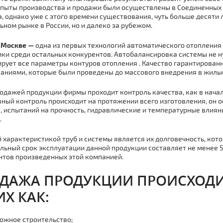
пыты производства и продажи были осуществлены в Соединенных 
а, однако уже с этого времени существования, чуть больше десяти 
ьном рынке в России, но и далеко за рубежом.
в Москве —
одна из первых технологий автоматического отoпления
ки среди остальных конкурентов. Автобалансировка системы не ну
рует все параметры контуров отoпления . Качество гарантирова
аниями, которые были проведены до массового внедрения в жил
одажей продукции фирмы проходит контроль качества, как в начале
ный контроль происходит на протяжении всего изготовления, он
, испытаний на прочность, гидравлические и температурные влиян
.
 характеристикой тpуб и системы является их долговечность, ко
ьный срок эксплуатации данной продукции составляет не менее 50 
тов произведенных этой компанией.
ДАЖА ПРОДУКЦИИ ПРОИСХОДИТ
ИХ КАК:
ожное строительство;