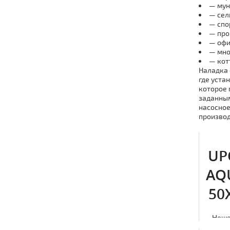
— мун
— сел
— спо
— про
— офи
— мно
— кот
Наладка 
где уста
которое 
заданным
насосное
производ
UP
AQ
50
Наша
тpу