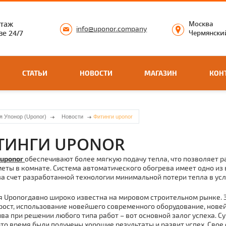
нтаж
Москва
info@uponor.company
е 24/7
Чермянский
СТАТЬИ
НОВОСТИ
МАГАЗИН
КОН
я Упонор (Uponor)
Новости
Фитинги uponor
ТИНГИ UPONOR
 uponor
обеспечивают более мягкую подачу тепла, что позволяет р
меты в комнате. Система автоматического обогрева имеет одно из
за счет разработанной технологии минимальной потери тепла в 
 Uponorдавно широко известна на мировом строительном рынке. За 
рост, использование новейшего современного оборудование, новейш
ва при решении любого типа работ – вот основной залог успеха. 
 это время были получены хорошие результаты и развит успех. Свое