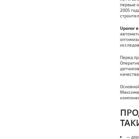
первые о
2005 год
строител
Uponor 
автомати
оптимизи
исследов
Перед пр
Оператив
датчиков
качества
Основной
Максимал
компонен
ПРО
ТАК
— дор