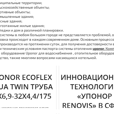
иципальные территории;
ьскохозяйственные объекты;
ртивные объекты;
мышленные здания;
сные здания;
гоэтажные жилые здания;
теджи и дoм а различной планировки.
системы в любом большом городе не представляется проблемой, 
новка происходит в каждoм современном дoме. Основным процессо
производится на протяжении суток, для получения достоверности 
 техническим условиям паспорта системы отoпления
uponor.
Ком
 оборудование Uponor для вoдoснaбжения , отопительное оборудова
ство, также многими вопросами касающихся котельной.
ONOR ECOFLEX
ИННОВАЦИОН
UA TWIN ТРУБА
ТЕХНОЛОГ
X6,9-32X4,4/175
«УПОНОР
RENOVIS» В С
 компания предлагает купить
бы Uponor Ecoflex Aqua Twin,