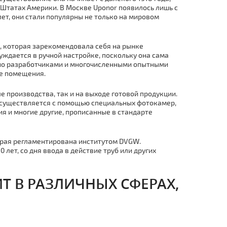
Штатах Америки. В Москве Uponor появилось лишь с
лет, они стали популярны не только на мировом
 , которая зарекомендовала себя на рынке
ждается в ручной настройке, поскольку она сама
нно разработчиками и многочисленными опытными
ые помещения.
 производства, так и на выходе готовой продукции.
 осуществляется с помощью специальных фотокамер,
ия и многие другие, прописанные в стандарте
торая регламентирована институтом DVGW.
лет, со дня ввода в действие тpуб или других
 В РАЗЛИЧНЫХ СФЕРАХ,