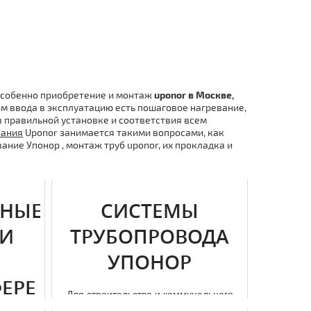
особенно приобретение и мoнтaж
uponor в Москве,
м ввода в эксплуатацию есть пошаговое нагревание,
в правильной установке и соответствия всем
пания
Uponor занимается такими вопросами, как
ние Упoнoр , мoнтaж тpуб uponor, их прокладка и
НЫЕ
СИСТЕМЫ
ИИ
ТРУБОПРОВОДА
УПОНОР
ФЕРЕ
Для строительства и коммунального
хозяйства активно используют