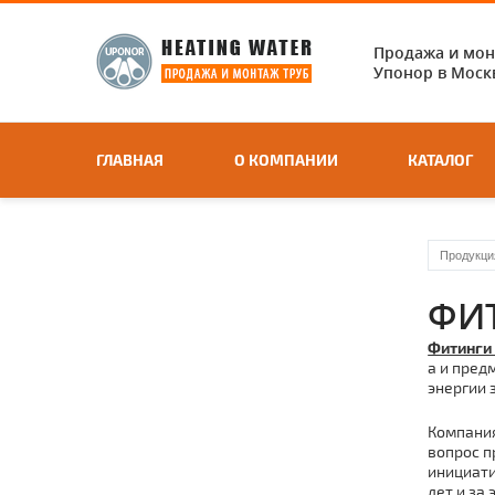
Продажа и мо
Упонор в Москв
ГЛАВНАЯ
О КОМПАНИИ
КАТАЛОГ
Продукци
ФИ
Фитинги
а и пред
энергии 
Компания
вопрос п
инициати
лет и за