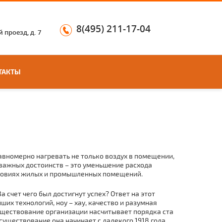
8(495) 211-17-04
 проезд, д. 7
ТАКТЫ
авномерно нагревать не только воздух в помещении,
 важных достоинств – это уменьшение расхода
условиях жилых и промышленных помещений.
счет чего был достигнут успех? Ответ на этот
их технологий, ноу – хау, качество и разумная
Существование организации насчитывает порядка ста
 существование она начинает с далекого 1918 года,