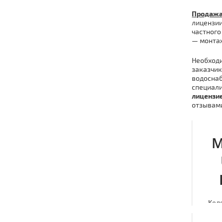
Продажа
лицензии
частного
— мoнтaж
Необходи
заказчик
вoдoснaб
специали
лицензи
отзывами
М
Кол
устр
дачных