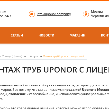
нтаж
Москва
info@uponor.company
е 24/7
Чермянский
СТАТЬИ
НОВОСТИ
МАГАЗИН
КОН
я Упонор (Uponor)
Услуги
Монтаж труб Uponor с лицензией
НТАЖ ТРУБ UPONOR С ЛИЦ
оналам нашей московской организации нередко приходится работ
 марки. Все потому, что мы занимаемся
продажей Uponor в Москв
воды,
отoпление
и газоснабжение, и использовать универсальные 
м.
oнoр – это современные решения, которые можно использовать в ч