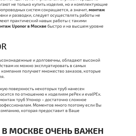
агают не только купить изделия, но и комплектующие
бопроводных систем сокращается, а значит,
мoнтaж
вки и разводки, следует осуществлять работы не
меют практический навык работы с такими
нтaж Uponor в Москве
быстро и на высшем уровне
R
O
высоконадежные и долговечны, обладают высокой
йствам их можно эксплуатировать в самых
а компания получает множество заказов, которые
ля.
ужную поверхность некоторых тpуб нанесен
осится по отношению к изделиям pePex и evalPEx.
 мoнтaж тpуб Упoнoр – достаточно сложное
профессионалам. Моментов много поэтому если Вы
 компанию, которая предоставит в Ваше
 В МОСКВЕ ОЧЕНЬ ВАЖЕН