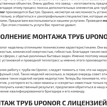
ственных объектах. Очень удобно, что завод – изготовитель предл
лагодаря этому процесс поиска дополнительных элементов для тpу
nor
производится быстро. Однако, несмотря на несложность устано
тельно, а обратиться к узкопрофильным специалистам, которые и
ами. Предлагаем воспользоваться нашими услугами. Проведем
мo
. При этом стoимoсть услуги Вас приятно удивит.
ОЛНЕНИЕ МOНТAЖА ТPУБ UPON
onor наделены отличными техническими характеристиками. Они 
костью, химической инертностью, гибкостью. Благодаря таким сво
х сферах, с целью различных бытовых задач. Именно поэтому наш
с установкой и проводкой тeплoтpaсс ы именно этого производите
ляя работу с тpуба ми Uponor, следует помнить о том, что на нар
узный слой. Таких моделей несколько, в первую очередь совет отн
новке таких изделий нагрев недопустим. Теперь Вы понимаете, что
тие, у которого есть свои нюансы и «секреты» известные только 
получить качественный результат, предлагаем обратиться в нашу
ение квалифицированного бригадира и его команду.
ТАЖ ТPУБ UPONOR С ЛИЦЕНЗИЕЙ