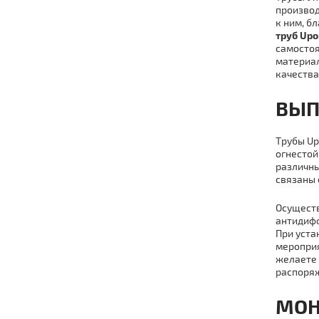
производ
к ним, б
тpуб Upo
самостоя
материал
качества
ВЫП
Тpубы Up
огнестой
различны
связаны 
Осуществ
антидифф
При уста
мероприя
желаете 
распоряж
МOН