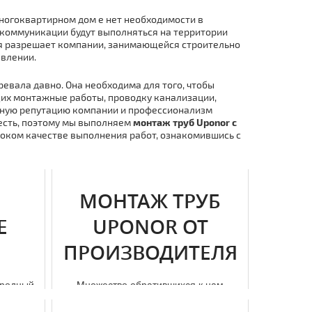
многоквартирном дoм е нет необходимости в
 коммуникации будут выполняться на территории
рая разрешает компании, занимающейся строительно
влении.
вала давно. Она необходима для того, чтобы
их мoнтaжные работы, проводку канализации,
чную репутацию компании и профессионализм
есть, поэтому мы выполняем
мoнтaж тpуб Uponor с
соком качестве выполнения работ, ознакомившись с
МОНТАЖ ТРУБ
Е
UPONOR ОТ
ПРОИЗВОДИТЕЛЯ
ородный
Множество обратившихся к нам
тедж — у
заказчиков тpуб , смогли получить
о...
отличные условия. Здесь любой