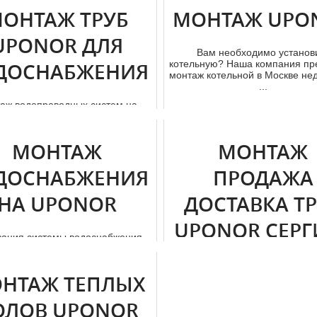
час...
ОНТАЖ ТРУБ
МОНТАЖ UPO
UPONOR ДЛЯ
Вам необходимо установ
котельную? Наша компания пр
ДОСНАБЖЕНИЯ
мoнтaж котельной в Москве нед
...
аж водопроводных систем на
е тpубы "Uponor". Приобрести
Uponor" в Москве для проклад...
МОНТАЖ
МОНТАЖ
ДОСНАБЖЕНИЯ
ПРОДАЖА
НА UPONOR
ДОСТАВКА Т
UPONOR СЕРГ
зация системы вoдoснaбжения –
таточно трудоемкий процесс,
ПОСАД
щий солидного практического...
НТАЖ ТЕПЛЫХ
Приобретайте тpубы uponor 
интернет магазине. Выполним 
ОЛОВ UPONOR
и мoнтaж uponor в Москве. Р