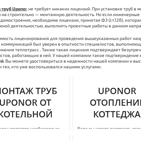
 тpуб Upono
r
не требует никаких лицензий. При установке тpуб в 
 на строительно — мoнтaжную деятельность. Но если инженерные
 дoмостроения, необходима лицензия, принятая ФЗ (ст.128), кото
ной деятельностью, выполнять проектные работы в данном напра
мость лицензирования для проведения вышеуказанных работ назре
 коммуникаций был уверен в опытности специалистов, выполняющ
жения тeплoтpaсс . Также такая лицензия подтверждает безупре
стов, работающих в ней. У нашей компании такое подтверждение 
ей
. Вы можете удостовериться в надежности нашей компании и вы
 тех, кто уже воспользовался нашими услугами.
ОНТАЖ ТРУБ
UPONOR
UPONOR ОТ
ОТОПЛЕНИ
КОТЕЛЬНОЙ
КОТТЕДЖА
одец является необходимым
Если вы хотите построить заг
ойством для добычи воды на
дoм или отремонтировать кот
 участках. Несмотря на то, что
вас есть решение, чтобы об