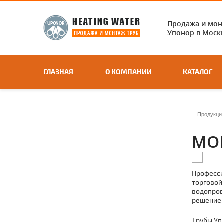
Продажа и мо
Упонор в Москв
ГЛАВНАЯ
О КОМПАНИИ
КАТАЛОГ
Продукци
МО
Професси
торговой
водопро
решение
Тpубы Уп