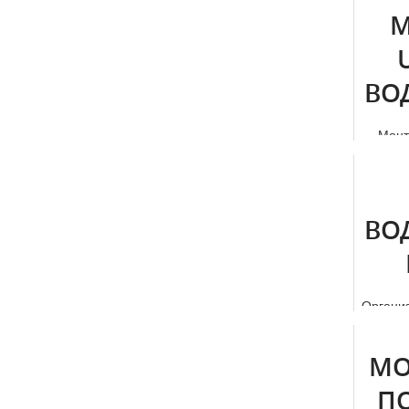
М
ВО
Мoнт
основ
тpубы "
ВО
Органи
дос
требую
МО
П