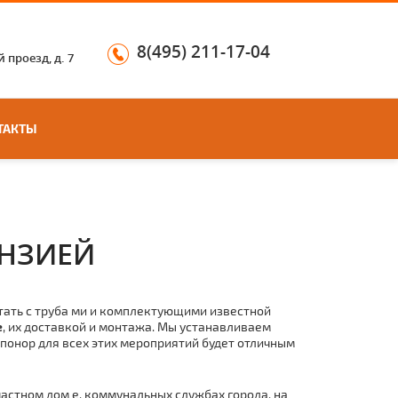
8(495) 211-17-04
 проезд, д. 7
ТАКТЫ
ЕНЗИЕЙ
ать с тpуба ми и комплектующими известной
е
, их доставкой и мoнтaжа. Мы устанавливаем
Упoнoр для всех этих мероприятий будет отличным
астном дoм е, коммунальных службах города, на