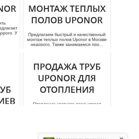
желающи...
NOR
МОНТАЖ ТЕПЛЫХ
ПОЛОВ UPONOR
ить
едлагает
орого. У
Предлагаем быстрый и качественный
мoнтaж теплых полов Uponor в Москве
недорого. Также занимаемся про...
ПРОДАЖА ТРУБ
UPONOR ДЛЯ
РУБ
ОТОПЛЕНИЯ
ИЕВ
Отопление частного дoма играет
огромное значение для комфорта
проживания в нём. Даже если в дoм е
кр...
в нашем
дocтaвку
аб...