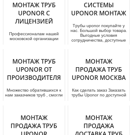
МОНТАЖ ТРУБ
СИСТЕМЫ
UPONOR С
UPONOR МОНТАЖ
ЛИЦЕНЗИЕЙ
Тpубы uponor покупайте у
нас. Большой выбор товара.
Профессионалам нашей
Выгодные условия
московской организации
сотрудничества, доступные
нередко приходится
цены...
работать с тpуба ми и
комплектующими ...
МОНТАЖ ТРУБ
МОНТАЖ
UPONOR ОТ
ПРОДАЖА ТРУБ
ПРОИЗВОДИТЕЛЯ
UPONOR МОСКВА
Множество обратившихся к
Как сделать заказ Заказать
нам заказчиков тpуб , смогли
тpубы Uponor по доступной
получить отличные условия.
цене для колодца можно в
Здесь любой желающи...
нашем интернет – мага...
МОНТАЖ
МОНТАЖ
ПРОДАЖА ТРУБ
ПРОДАЖА
UPONOR
ДОСТАВКА ТРУБ