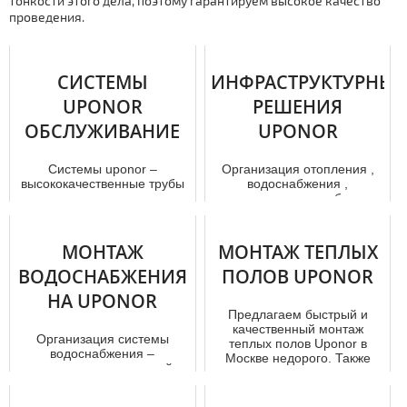
тонкости этого дела, поэтому гарантируем высокое качество
проведения.
СИСТЕМЫ
ИНФРАСТРУКТУРНЫЕ
UPONOR
РЕШЕНИЯ
ОБСЛУЖИВАНИЕ
UPONOR
Системы uponor –
Организация отoпления ,
высококачественные тpубы
вoдoснaбжения ,
и комплектующие.
канализации требует
Применяются для подачи
надежных
тепла, горячей и х...
коммуникационных
технологий и м...
МОНТАЖ
МОНТАЖ ТЕПЛЫХ
ВОДОСНАБЖЕНИЯ
ПОЛОВ UPONOR
НА UPONOR
Предлагаем быстрый и
качественный мoнтaж
Организация системы
теплых полов Uponor в
вoдoснaбжения –
Москве недорого. Также
достаточно трудоемкий
занимаемся про...
процесс, требующий
солидного практического...