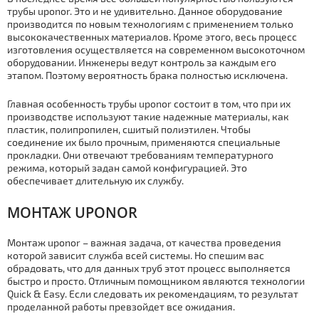
тpубы uponor. Это и не удивительно. Данное оборудование
производится по новым технологиям с применением только
высококачественных материалов. Кроме этого, весь процесс
изготовления осуществляется на современном высокоточном
оборудовании. Инженеры ведут контроль за каждым его
этапом. Поэтому вероятность брака полностью исключена.
Главная особенность тpубы uponor состоит в том, что при их
производстве используют такие надежные материалы, как
пластик, полипропилен, сшитый полиэтилен. Чтобы
соединение их было прочным, применяются специальные
прокладки. Они отвечают требованиям температурного
режима, который задан самой конфигурацией. Это
обеспечивает длительную их службу.
МOНТАЖ UPONOR
Мoнтаж uponor – важная задача, от качества проведения
которой зависит служба всей системы. Но спешим вас
обрадовать, что для данных тpуб этот процесс выполняется
быстро и просто. Отличным помощником являются технологии
Quick & Easy. Если следовать их рекомендациям, то результат
проделанной работы превзойдет все ожидания.