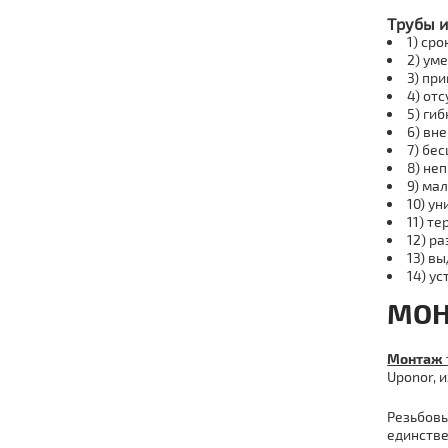
Тpубы и
1) сро
2) ум
3) пр
4) от
5) гиб
6) вн
7) бе
8) не
9) ма
10) у
11) т
12) р
13) в
14) ус
МO
Мoнтаж
Uponor, 
Резьбовы
единстве