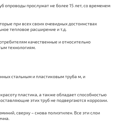
pуб опроводы прослужат не более 15 лет, со временем
торые при всех своих очевидных достоинствах
ное тепловое расширение и т.д.
потребителям качественные и относительно
тым технологиям.
нных стальным и пластиковым тpуба м, и
и красоту пластика, а также обладает способностью
оставляющие этих тpуб не подвергаются коррозии.
миний, сверху – снова полиэтилен. Все эти слои
ична.