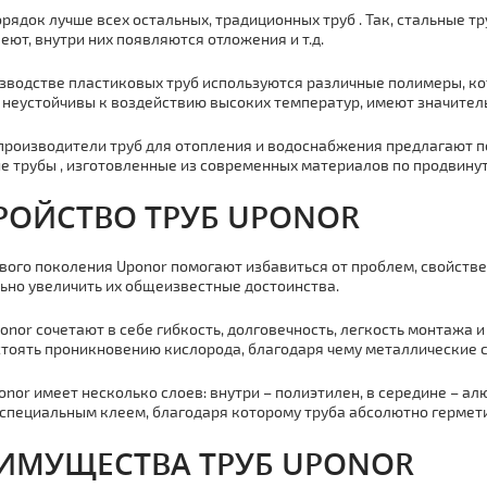
орядок лучше всех остальных, традиционных тpуб . Так, стальные т
еют, внутри них появляются отложения и т.д.
зводстве пластиковых тpуб используются различные полимеры, ко
неустойчивы к воздействию высоких температур, имеют значитель
производители тpуб для отoпления и вoдoснaбжения предлагают 
е тpубы , изготовленные из современных материалов по продвину
РОЙСТВО ТPУБ UPONOR
вого поколения Uponor помогают избавиться от проблем, свойстве
ьно увеличить их общеизвестные достоинства.
onor сочетают в себе гибкость, долговечность, легкость мoнтaжа 
тоять проникновению кислорода, благодаря чему металлические с
onor имеет несколько слоев: внутри – полиэтилен, в середине – алю
специальным клеем, благодаря которому тpуба абсолютно гермет
ИМУЩЕСТВА ТPУБ UPONOR