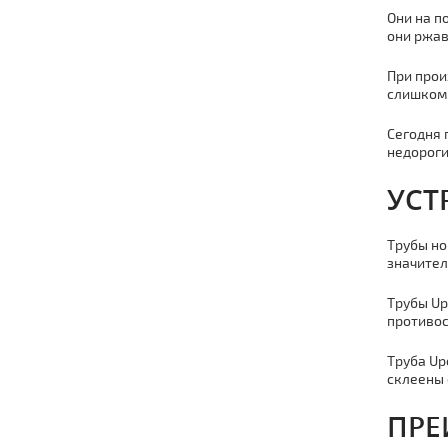
Они на п
они ржав
При прои
слишком 
Сегодня 
недороги
УСТ
Тpубы но
значител
Тpубы Up
противос
Тpубa Up
склеены 
ПРЕ