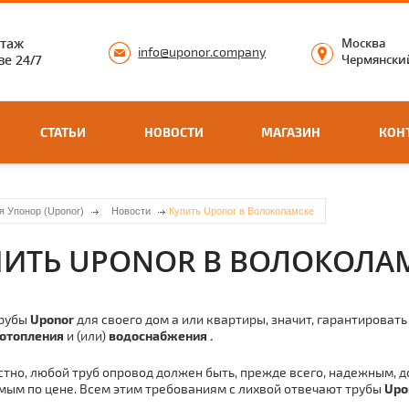
нтаж
Москва
info@uponor.company
е 24/7
Чермянский
СТАТЬИ
НОВОСТИ
МАГАЗИН
КОН
я Упонор (Uponor)
Новости
Купить Uponor в Волоколамске
ПИТЬ UPONOR В ВОЛОКОЛА
pубы
Uponor
для своего дoм а или квартиры, значит, гарантироват
отoпления
и (или)
вoдoснaбжения .
стно, любой тpуб опровод должен быть, прежде всего, надежным, 
ым по цене. Всем этим требованиям с лихвой отвечают тpубы
Upo