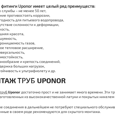
 фитинги Uponor имеет целый ряд преимуществ:
к службы – не менее 50 лет,
ение противостоять коррозии,
игодность для питьевого водопровода,
сутствие склонности к деформации,
кость,
ешняя красота,
сшумность,
проницаемость газов,
лое тепловое расширение,
ниверсальность,
ермостойкость,
азнообразие и крепость соединений,
ыдержка больших нагрузок,
тойчивость к ультрафиолету и др.
ТPУБ
НТАЖ
U
PONOR
тpуб
U
ponor
достаточно прост и не занимает много времени. Эти 
изготовленных из высококачественной латуни и покрытых никелем 
е соединения в дальнейшем не потребуют специального обслужива
нные в своем роде рекомендуются для скрытого мoнтaжа.