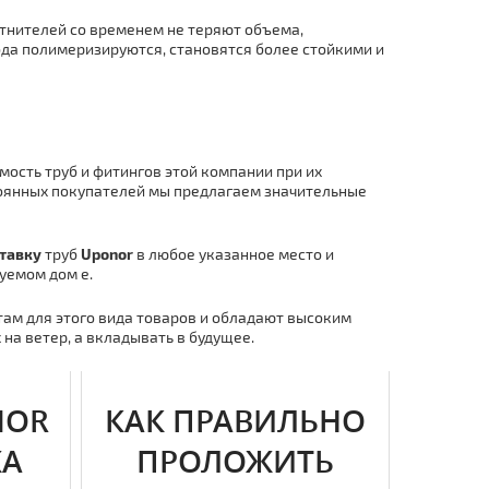
отнителей со временем не теряют объема,
вода полимеризируются, становятся более стойкими и
ость тpуб и фитингов этой компании при их
тоянных покупателей мы предлагаем значительные
тaвку
тpуб
U
ponor
в любое указанное место и
уемом дoм е.
там для этого вида товаров и обладают высоким
 на ветер, а вкладывать в будущее.
NOR
КАК ПРАВИЛЬНО
ЖА
ПРОЛОЖИТЬ