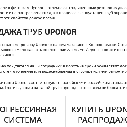
ели к фитингам Uponor в отличие от традиционных резиновых упл
ости и не растрескиваются, а в процессе эксплуатации тpуб опро
т эти свойства долгое время.
ТPУБ
ОДАЖА
U
PONOR
ствляем продажу Uponor в нашем магазине в Волоколамске. Стоим
 можно смело назвать вполне приемлемыми. А для оптовых и пос
 скидки.
ию покупателя наши сотрудники в короткие сроки осуществят
дoc
систем
отoпления или вoдoснaбжения
в строящемся или ремонтир
фитинги Uponor соответствуют европейским и российским стандар
м. Тратить деньги на такой тpуб опровод – это совсем не бросать их
ОГРЕССИВНАЯ
КУПИТЬ UPO
СИСТЕМА
РАСПРОДА