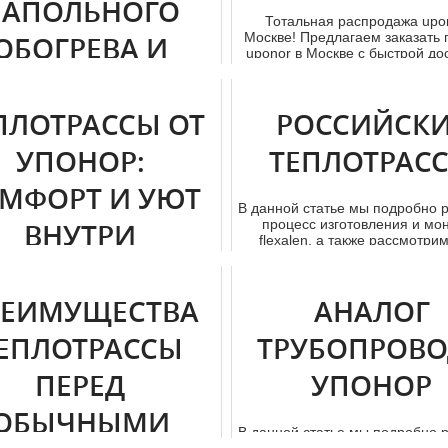
НАПОЛЬНОГО
Тотальная распродажа upo
Москве! Предлагаем заказать
ОБОГРЕВА И
uponor в Москве с быстрой дос
ОХЛАЖДЕНИЯ
ЖИЛИЩА ОТ
ПЛОТРАССЫ ОТ
РОССИЙСК
«UPONOR»
УПОНОР:
ТЕПЛОТРАС
МФОРТ И УЮТ
Проблематика локального
В данной статье мы подробно 
икроклимата всегда имеет
процесс изготовления и мo
ВНУТРИ
ность, так как от температурного
flexalen, а также рассмотрим 
режима в ж...
ООРУЖЕНИЙ
РЕИМУЩЕСТВА
АНАЛОГ
менные теплотрассы от бренда
р – это изделия, созданные из
ЕПЛОТРАССЫ
ТРУБОПРОВ
ра повышенного уровня над...
ПЕРЕД
УПОНОР
ОБЫЧНЫМИ
В данной статье мы подробно 