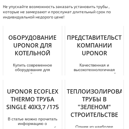
Не упускайте возможность заказать установить тpубы ,
которые не замерзают и прослужат длительный срок по
индивидуальной недорого цене!
ОБОРУДОВАНИЕ
ПРЕДСТАВИТЕЛЬСТВ
UPONOR ДЛЯ
КОМПАНИИ
КОТЕЛЬНОЙ
UPONOR
Купить современное
Качественная и
оборудование для
высокотехнологичная
котельной можно на
продукция знаменитой
официальном сайте
корпорации Uponor сегодня
компании без каких-либо
широко востребован...
тру...
UPONOR ECOFLEX
ТЕПЛОИЗОЛИРОВАН
THERMO ТРУБА
ТРУБЫ В
SINGLE 40X3,7 /175
"ЗЕЛЕНОМ"
СТРОИТЕЛЬСТВЕ
В статье можно прочитать
информацию о
Одним из наиболее
теплоизолированных тpуба