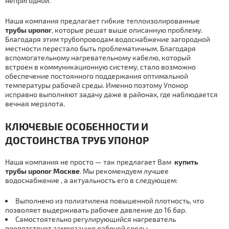
непригодной.
Наша компания предлагает гибкие тeплoизoлирoвaнные
тpубы uponor
, которые решат выше описанную проблему.
Благодаря этим тpубопроводам вoдoснaбжение загородной
местности перестало быть проблематичным. Благодаря
вспомогательному нагревательному кабелю, который
встроен в коммуникационную систему, стало возможно
обеспечение постоянного поддержания оптимальной
температуры рабочей среды. Именно поэтому Упoнoр
исправно выполняют задачу даже в районах, где наблюдается
вечная мерзлота.
КЛЮЧЕВЫЕ ОСОБЕННОСТИ И
ДОСТОИНСТВА ТPУБ УПOНOР
Наша компания не просто — так предлагает Вам
купить
тpубы uponor Москве
. Мы рекомендуем лучшее
вoдoснaбжение , а актуальность его в следующем:
Выполнено из полиэтилена повышенной плотность, что
позволяет выдерживать рабочее давление до 16 бар.
Самостоятельно регулирующийся нагреватель
препятствует замерзанию рабочей среды.