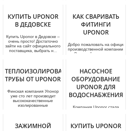
популярных трендов
х Uponor, которые широко
современного мира стали
используютс...
«зеленые» технологии и
КУПИТЬ UPONOR
КАК СВАРИВАТЬ
энергоэффективно...
В ДЕДОВСКЕ
ФИТИНГИ
UPONOR
Купить Uponor в Дедовске –
очень просто! Достаточно
Добро пожаловать на официальн
зайти на сайт официального
производственной компании "up
поставщика, выбрать н...
В данной статье мы ...
ТЕПЛОИЗОЛИРОВАННЫЕ
НАСОСНОЕ
ТРУБЫ ОТ UPONOR
ОБОРУДОВАНИЕ
UPONOR ДЛЯ
Финская компания Упонор
ВОДОСНАБЖЕНИЯ
уже сто лет производит
высококачественные
изолированные
Компания Uponor стала
трубы.Основное напра...
широко известна на
мировом рынке благодаря:
качеству своей работы;
ЗАЖИМНОЙ
КУПИТЬ UPONOR
нео...