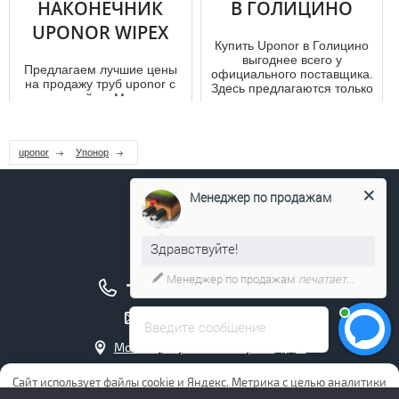
НАКОНЕЧНИК
В ГОЛИЦИНО
UPONOR WIPEX
Купить Uponor в Голицино
выгоднее всего у
Предлагаем лучшие цены
официального поставщика.
на продажу тpуб uponor с
Здесь предлагаются только
доставкой по Москве и
лучшие ...
установкой. Также у нас
можно ...
uponor
Упонор
Менеджер по продажам
Здравствуйте!
Менеджер по продажам
печатает...
+7 (495) 211-17-04
info@uponor.company
Введите сообщение
Москва, Чермянский проезд, д. 7
Интернет магазин Упонор
Сайт использует файлы cookie и Яндекс. Метрика с целью аналитики
и повышения удобства пользования сайтом. Продолжая