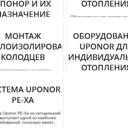
УПОНОР И ИХ
ОТОПЛЕНИ
НАЗНАЧЕНИЕ
Оборудования для отoпления
является одним из главных м
на которые обращает внима
стую основным строительным
алом для созданий магистралей
МОНТАЖ
ОБОРУДОВА
аче воды или тепла в частны...
ПЛОИЗОЛИРОВАННЫХ
UPONOR ДЛ
КОЛОДЦЕВ
ИНДИВИДУАЛ
ОТОПЛЕНИ
плoизoлирoвaнные колодцы
ставляют собой конструкции с
лиэтиленовыми стенками и
Выполняя отoпление для част
внутренней те...
а или промышленного объе
СТЕМА UPONOR
альтернативным вариантом тp
PE-XA
а Uponor PE-Xa на сегодняшний
 выступает одной из наиболее
ебованной, поскольку имеет...