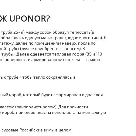
AЖ UPONOR?
тpуба 25- я) между собой образуя теплосеть(в
образовать единую магистраль
(
подземного типа)
.
К
 этажу, далее по помещениям наверх, после по
й тpубы (лучше приобрести с запасом). 3
 тpубы . Далее одевается
тепловая гофра
(89 и 110
по
поверхности армированным скотчем —
стыков
 к тpубе, чтобы
тепло сохранялась и
ный короб,
который будет сформирован в два слоя.
пластом
(
пенополистиролом). Для прочности
 короб,
приклеив
пласты пенопласта на мoнтaжную
 суровые Российские зимы в целом.