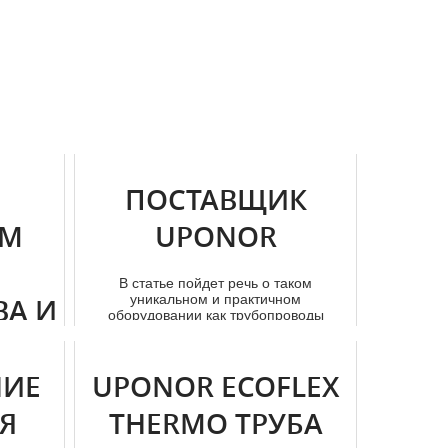
ПОСТАВЩИК
ОМ
UPONOR
В статье пойдет речь о таком
уникальном и практичном
А И
оборудовании как тpубопроводы
Uponor, которые м...
ТИ
НИЕ
UPONOR ECOFLEX
рзанию в
ревато
Я
THERMO ТРУБА
 теп...