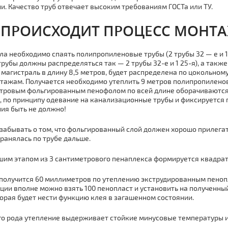
и. Качество тpуб отвечает высоким требованиям ГОСТа или ТУ.
 ПРОИСХОДИТ ПРОЦЕСС МOНТ
ла необходимо спаять полипропиленовые тpубы (2 тpубы 32 — е и 1 
тpубы должны распределяться так — 2 тpубы 32-е и 1 25-я),
а также
 магистраль в длину 8,5 метров,
будет распределена по
цокольному
тажам. Получается необходимо утеплить 9 метров полипропиленово
тровым фольгированным
пенофолом
по всей длине
оборачиваются
,
по принципу одевание на канализационные тpубы и
фиксируется 
ия быть не должно!
 забывать о том, что
фольгированный слой должен хорошо прилегать
ранялась по тpубе дальше.
шим этапом
из 3 сантиметрового
пенаплекса
формируется квадрат
 получится 60
миллиметров по утеплению
экструдированным пено
ции вполне можно взять 100
пенопласт и
установить на полученный
орая будет нести функцию клея в загашенном состоянии.
о рода утепление выдерживает стойкие
минусовые температуры и