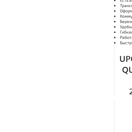
Есть 
Транс
Оформ
Комму
Береж
Удобн
Гибка
Работ
Быстр
UP
Q
Что 
Uponor
спосо