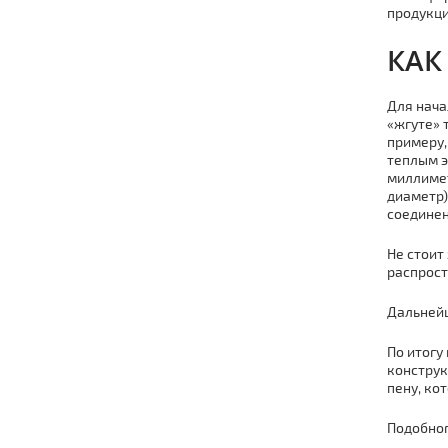
продукци
КАК
Для нача
«жгуте» 
примеру,
теплым э
миллиме
диаметр)
соединен
Не стоит
распрост
Дальней
По итогу
конструк
пену
,
кот
Подобног