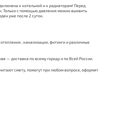
одключена к котельной и к радиаторам! Перед
н. Только с помощью давления можно выявить
иден уже после 2 суток.
отoпления , канализации, фитинги и различные
ве — дocтaвка по всему городу и по Всей России.
читают смету
, помогут
при любом вопросе, оформят