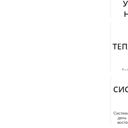
Зача
матери
по под
ТЕ
Тe
пред
по
СИ
Систем
день
востр