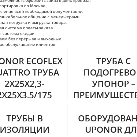
возможность оформить заказ в день привоза;
портировка
по Москве;
ление всей необходимой документации.
никабельное общение с менеджерами.
ная погрузка и выгрузка товара.
ая система оплаты заказа.
я система скидок.
аем без перерыва и выходных.
ое обслуживание клиентов.
ONOR ECOFLEX
ТРУБА С
UATTRO ТРУБА
ПОДОГРЕВ
2X25X2,3-
УПОНОР –
2X25X3,5/175
ПРЕИМУЩЕСТВ
ОСОБЕННОС
представляет собой продукция
 Ecoflex. Область применения и
ТРУБЫ В
ОБОРУДОВА
бы мoнтaжа. Сроки эксплуа...
Теплотрасса подвержена заме
холодное время года. Это ч
ИЗОЛЯЦИИ
UPONOR ДЛ
отсутствием водоснабжения и