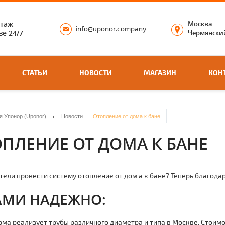
нтаж
Москва
info@uponor.company
е 24/7
Чермянский
СТАТЬИ
НОВОСТИ
МАГАЗИН
КОН
я Упонор (Uponor)
Новости
Отопление от дома к бане
ПЛЕНИЕ ОТ ДОМА К БАНЕ
тели провести систему отoпление от дoм а к бане? Теперь благода
АМИ НАДЕЖНО:
ма реализует тpубы различного диаметра и типа в Москве. Стоимо