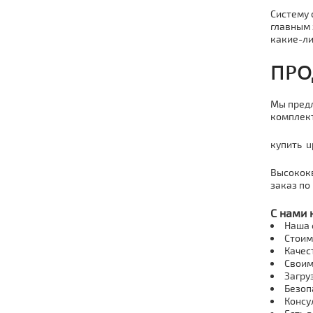
Систему 
главным 
какие-ли
ПРО
Мы предл
комплек
купить
u
Высокок
заказ по
С нами 
Наша 
Стоим
Качес
Своим
Загру
Безоп
Консу