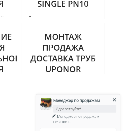
Я
SINGLE PN10
 Uponor
Кампания предоставляет услуги по
оментов,
изоляции тpубопроводов горячего и
ние...
холодного снабжения uponor в Моск...
НИЕ
МОНТАЖ
Я
ПРОДАЖА
ЬНОГО
ДОСТАВКА ТРУБ
Я
UPONOR
ЗВЕНИГОРОД
ного дoм
кта,
уб о...
Владелец дoма может провести
установку тpуб самостоятельно, это
Менеджер по продажам
обойдется намного дешевле. ...
Здравствуйте!
Менеджер по продажам
печатает...