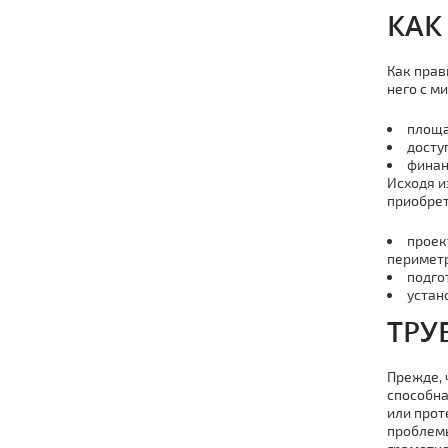
КАК
Как прав
него с м
площа
досту
финан
Исходя и
приобрет
проек
периметр
подго
устан
ТРУ
Прежде, 
способна
или прот
проблемы