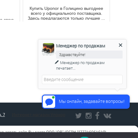
Купить Uponor в Голицино выгоднее
всего у официального поставщика.
Здесь предлагаются только лучшие ...
а свою
зад. Она
ро...
Менеджер по продажам
Здравствуйте!
Менеджер по продажам
печатает...
Мы онлайн, задавайте вопросы!
. 7
Интернет магазин Упонор
льзовать сайт, Вы даете ООО “ОВ” (ОГРН 1177746064649)
им отключить обработку файлов cookies и сбор данных в