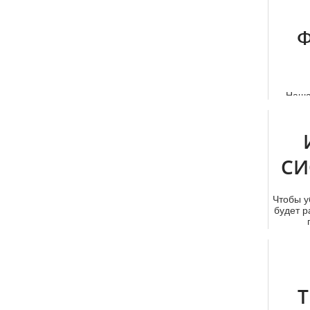
Ф
Наша
совр
Москве
СИ
Чтобы у
будет р
Т