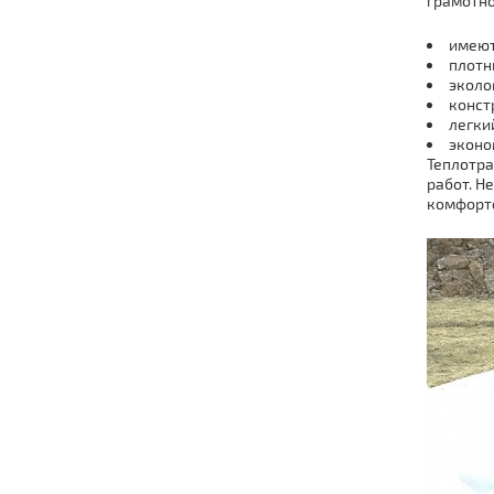
грамотно
имеют
плотн
эколо
конст
легки
эконо
Теплотра
работ. Н
комфорто