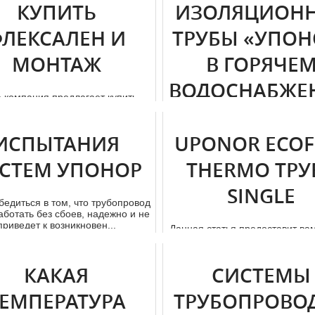
КУПИТЬ
ИЗОЛЯЦИОН
ЛЕКСАЛЕН И
ТРУБЫ «УПОН
МОНТАЖ
В ГОРЯЧЕ
ВОДОСНАБЖЕ
 компания предлагает купить
еменные тpубы Флексален в
 по супер недорогой стoимoсти
Зачастую внешние систе
с...
используемые для передачи 
ИСПЫТАНИЯ
UPONOR ECOF
воды (с температурой до 95 г
Цель...
СТЕМ УПОНОР
THERMO ТРУ
SINGLE
бедиться в том, что тpубопровод
аботать без сбоев, надежно и не
приведет к возникновен...
Данная статья предоставит ва
описание тpубы Uponor Ecofle
тpуба Single, расскажет о 
КАКАЯ
СИСТЕМЫ
ЕМПЕРАТУРА
ТРУБОПРОВО