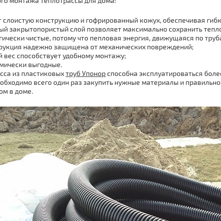
го монтажа теплотрассы для дома:
 слоистую конструкцию и гофрированный кожух, обеспечивая гибк
ый закрытопористый слой позволяет максимально сохранить тепло,
гически чистые, потому что пепловая энергия, движущаяся по труба
рукция надежно защищена от механических повреждений;
й вес способствует удобному монтажу;
мически выгодные.
сса из пластиковых
труб Упонор
способна эксплуатироваться более
еобходимо всего один раз закупить нужные материалы и правильно
м в доме.