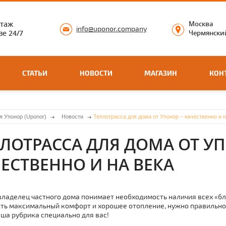
нтаж
Москва
info@uponor.company
е 24/7
Чермянский
СТАТЬИ
НОВОСТИ
МАГАЗИН
КОН
я Упонор (Uponor)
Новости
Теплотрасса для дома от Упонор – качественно и н
ЛОТРАССА ДЛЯ ДОМА ОТ УП
ЕСТВЕННО И НА ВЕКА
ладелец частного дома понимает необходимость наличия всех «благ
ть максимальный комфорт и хорошее отопление, нужно правильно 
аша рубрика специально для вас!