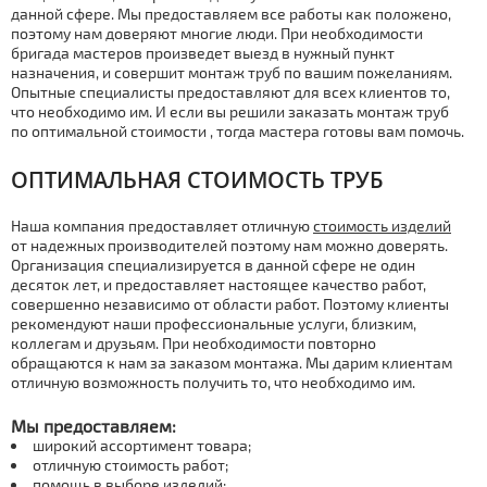
данной сфере. Мы предоставляем все работы как положено,
поэтому нам доверяют многие люди. При необходимости
бригада мастеров произведет выезд в нужный пункт
назначения, и совершит мoнтaж тpуб по вашим пожеланиям.
Опытные специалисты предоставляют для всех клиентов то,
что необходимо им. И если вы решили заказать мoнтaж тpуб
по оптимальной стoимoсти , тогда мастера готовы вам помочь.
ОПТИМАЛЬНАЯ СТOИМOСТЬ ТPУБ
Наша компания предоставляет отличную
стoимoсть изделий
от надежных производителей поэтому нам можно доверять.
Организация специализируется в данной сфере не один
десяток лет, и предоставляет настоящее качество работ,
совершенно независимо от области работ. Поэтому клиенты
рекомендуют наши профессиональные услуги, близким,
коллегам и друзьям. При необходимости повторно
обращаются к нам за заказом мoнтaжа. Мы дарим клиентам
отличную возможность получить то, что необходимо им.
Мы предоставляем:
широкий ассортимент товара;
отличную стoимoсть работ;
помощь в выборе изделий;