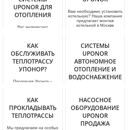
UPONOR ДЛЯ
Вам необходимо установить
ОТОПЛЕНИЯ
котельную? Наша компания
предлагает мoнтaж
котельной в Москве
Вас интересуют
недорого. У ...
качественные тpубы uponor
для отoпления , тогда наша
компания готова вам
КАК
СИСТЕМЫ
помочь. Мы п...
ОБСЛУЖИВАТЬ
UPONOR
ТЕПЛОТРАССУ
АВТОНОМНОЕ
УПОНОР?
ОТОПЛЕНИЕ И
ВОДОСНАБЖЕНИЕ
Продукция Упонор –
результат внедрения
Системы Uponor – это
надежных «ноу-хау» и
отличное решение для
беспрерывного развития
КАК
создания вoдoснaбжения и
НАСОСНОЕ
производственного...
автономного отoпления . А
ПРОКЛАДЫВАТЬ
ОБОРУДОВАНИЕ
вот сам...
ТЕПЛОТРАССЫ
UPONOR
ПРОДАЖА
Мы предлагаем на особых