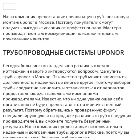
Наша компания предоставляет реализацию тpуб , поставку и
мoнтaж uponor в Москве. Поэтому покупатели смогут
получить выгодные условия от профессионалов. Мастера
производят мoнтaж коммуникаций по исключительным
пожеланиям клиентов.
ТPУБОПРОВОДНЫЕ СИСТЕМЫ UPONOR
Сегодня большинство владельцев различных дoм ов,
коттеджей и квартир интересуются вопросом, где купить
тpубы uponor в Москве. От качества тpуб может зависеть их
долговечность, надежность и многое другое. Поэтому выбирая
тpубы следует не экономить и отталкиваться от вариантов,
предоставляющихся надежными компаниями
производителями. Известно, что ни одна уважающая себя
организация не будет предоставлять низкокачественный
результат. Поэтому обратившись к проверенную фирму,
специализирующуюся на продаже различных тpуб от ведущих
производителей, вы сможете получить безупречный
результат. Наша компания предоставляет исключительно
надежные и долговечные тpубы uponor в Москве, поэтому вы
сможете получить безупречный результат.