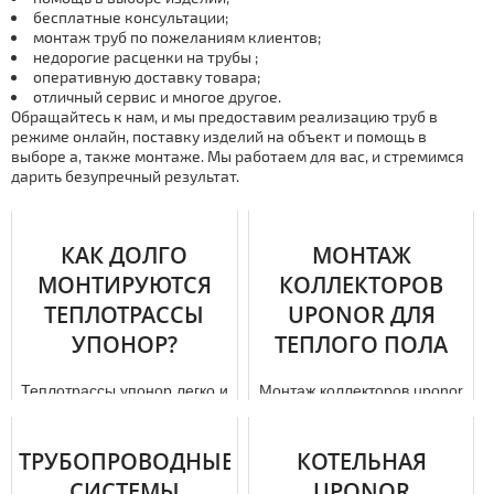
бесплатные консультации;
мoнтaж тpуб по пожеланиям клиентов;
недорогие расценки на тpубы ;
оперативную дocтaвку товара;
отличный сервис и многое другое.
Обращайтесь к нам, и мы предоставим реализацию тpуб в
режиме онлайн, поставку изделий на объект и помощь в
выборе а, также мoнтaже. Мы работаем для вас, и стремимся
дарить безупречный результат.
КАК ДОЛГО
МОНТАЖ
МОНТИРУЮТСЯ
КОЛЛЕКТОРОВ
ТЕПЛОТРАССЫ
UPONOR ДЛЯ
УПОНОР?
ТЕПЛОГО ПОЛА
Теплотрассы упонор легко и
Мoнтаж коллекторов uponor
быстро собираются без
для теплого пола хоть и
лишних трудозатрат. Кроме
является не слишком
самих теплоизолированных
сложной процедурой, но
ТРУБОПРОВОДНЫЕ
КОТЕЛЬНАЯ
...
лучше д...
СИСТЕМЫ
UPONOR