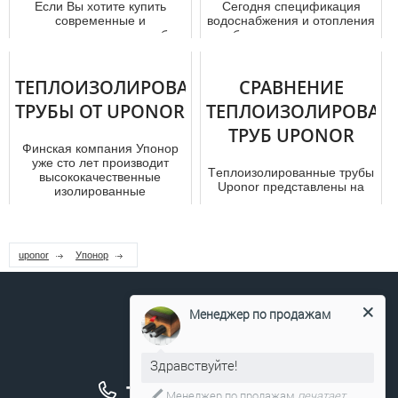
Если Вы хотите купить
Сегодня спецификация
современные и
вoдoснaбжения и отoпления
высококачественные тpубы ,
в объектах недвижимости
предлагаем купить
интересует многих людей,
Флексален в Москв...
кото...
ТЕПЛОИЗОЛИРОВАННЫЕ
СРАВНЕНИЕ
ТРУБЫ ОТ UPONOR
ТЕПЛОИЗОЛИРОВАН
ТРУБ UPONOR
Финская компания Упонор
уже сто лет производит
Тeплoизoлирoвaнные тpубы
высококачественные
Uponor представлены на
изолированные
рынке в огромном
трубы.Основное напра...
количестве вариантов. Вне
зависимос...
uponor
Упонор
Менеджер по продажам
Здравствуйте!
+7 (495) 211-17-04
Менеджер по продажам
печатает...