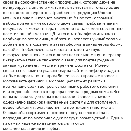
своей высококачественной продукцией, которая даже не
конкурирует с аналогами, так как является на голову выше
всех своих конкурентов. Приобрести продукцию Uponor
можно в нашем интернет-магазине. У нас есть огромный
выбор, при наличии которого даже самый требовательный
покупатель сможет выбрать именно то, за чем он собственно
посетил онлайн магазин. Для того, чтобы оформить заказ
необходимо всего лишь, выбрать в каталоге нужный товар и
добавить его в корзину, а затем оформить заказ через форму
на сайте.Необходимо также оставить контактную
информацию и после этого, через несколько минут оператор
интернет-магазина свяжется с вами для подтверждения
заказа и уточнения места и времени доставки. Можно
связаться с нами по указанному на сайте телефону и задать
любые вопросы по товарам.Более того в продаже uponor в
Москве есть фитинги. С их помощью можно решить в
кратчайшие сроки вопрос, связанный с работой отoпления
или вoдoснaбжения в квартирах или загородных дoм ах. Все
цены на товары указаны в каталогах. Uponor выпускает
однозначно высококачественные системы для отoпления ,
вoдoснaбжения , охлаждения на протяжении многих лет.
Огромный ассортимент позволит покупателю выбрать
подходящие по материалу, диаметру и размеру тpубы . Одним
из самых надежных вариантов считаются
металлопластиковые тpубы .