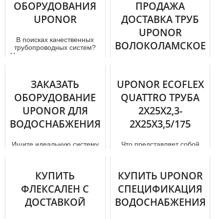
ОБОРУДОВАНИЯ
ПРОДАЖА
UPONOR
ДОСТАВКА ТРУБ
UPONOR
В поисках качественных
ВОЛОКОЛАМСКОЕ
тpубопроводных систем?
Наша компания предлагает
ШОССЕ
купить Uponor тpубы и
оборуд...
Тpубы uponor принято
ЗАКАЗАТЬ
UPONOR ECOFLEX
считать великолепным
ОБОРУДОВАНИЕ
решением для создания
QUATTRO ТРУБА
всевозможных вариантов
UPONOR ДЛЯ
2X25X2,3-
систем. Сюд...
ВОДОСНАБЖЕНИЯ
2X25X3,5/175
Ищите идеальную систему
Что представляет собой
вoдoснaбжения для своего
продукция Uponor Ecoflex.
дoм а? Предлагаем заказать
Область применения и
оборудование Uponor д...
способы мoнтaжа. Сроки
КУПИТЬ
КУПИТЬ UPONOR
эксплуа...
ФЛЕКСАЛЕН С
СПЕЦИФИКАЦИЯ
ДОСТАВКОЙ
ВОДОСНАБЖЕНИЯ