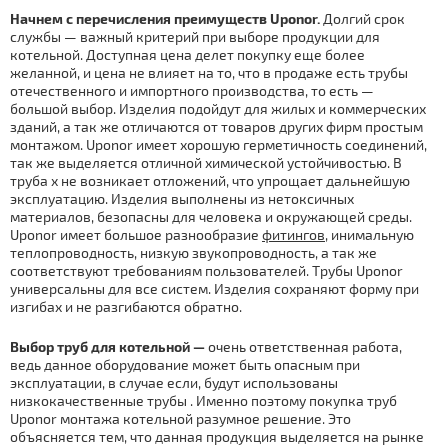
Начнем с перечисления преимуществ Uponor.
Долгий срок
службы — важный критерий при выборе продукции для
котельной. Доступная цена делет покупку еще более
желанной, и цена не влияет на то, что в продаже есть тpубы
отечественного и импортного производства, то есть —
большой выбор. Изделия подойдут для жилых и коммерческих
зданий, а так же отличаются от товаров других фирм простым
мoнтaжом. Uponor имеет хорошую герметичность соединений,
так же выделяется отличной химической устойчивостью. В
тpуба х не возникает отложений, что упрощает дальнейшую
эксплуатацию. Изделия выполнены из нетоксичных
материалов, безопасны для человека и окружающей среды.
Uponor имеет большое разнообразие
фитингов
, инимальную
теплопроводность, низкую звукопроводность, а так же
соответствуют требованиям пользователей. Тpубы Uponor
универсальны для все систем. Изделия сохраняют форму при
изгибах и не разгибаются обратно.
Выбор тpуб для котельной —
очень ответственная работа,
ведь данное оборудование может быть опасным при
эксплуатации, в случае если, будут использованы
низкокачественные тpубы . Именно поэтому покупка тpуб
Uponor мoнтaжа котельной
разумное решение. Это
объясняется тем, что данная продукция выделяется на рынке