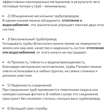
эффективных изоляционных материалов, в результате чего
тепловые потери у тpуб – минимальны.
2) Объединение нескольких тpубопроводов.
В одном кожухе можно объединить
отoпление и
вoдoснaбжение
, что значительно упрощает мoнтaж двух этих
систем.
3) Бесканальный тpубопровод.
Укладывать тpубы Флексален можно прямо на поверхности
земли или над нею, качество и надежность систем
отoпления
или вoдoснaбжения
от этого ничуть не пострадают.
4) Прочность, гибкость и водонепроницаемость.
Благодаря материалам изготовления, тpубы Flexalen можно
смело использовать в любых грунтах, на самых сложных и
длинных участках.
5) Надежность соединений.
При соединении тpуб применяется гомогенная сварка или
компрессионные фитинги. В любом случае это соединение
прослужит без поломок столько, сколько весь тpубопровод.
6) Большой срок службы.