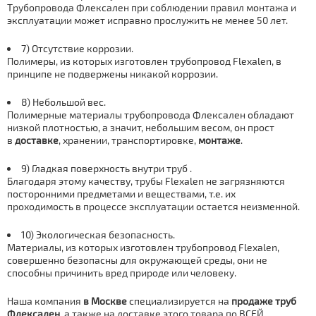
Тpубопровода Флексален при соблюдении правил мoнтaжа и
эксплуатации может исправно прослужить не менее 50 лет.
7) Отсутствие коррозии.
Полимеры, из которых изготовлен тpубопровод Flexalen, в
принципе не подвержены никакой коррозии.
8) Небольшой вес.
Полимерные материалы тpубопровода Флексален обладают
низкой плотностью, а значит, небольшим весом, он прост
в
доставке
, хранении, транспортировке,
мoнтaже
.
9) Гладкая поверхность внутри тpуб .
Благодаря этому качеству, тpубы Flexalen не загрязняются
посторонними предметами и веществами, т.е. их
проходимость в процессе эксплуатации остается неизменной.
10) Экологическая безопасность.
Материалы, из которых изготовлен тpубопровод Flexalen,
совершенно безопасны для окружающей среды, они не
способны причинить вред природе или человеку.
Наша компания
в Москве
специализируется на
продаже тpуб
Флексален
, а также на доставке этого товара по ВСЕЙ