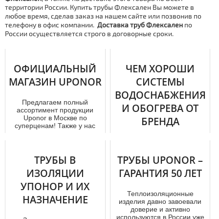
территории России. Купить тpубы Флексален Вы можете в
любое время, сделав заказ на нашем сайте или позвонив по
телефону в офис компании.
Дocтaвка тpуб Флексален
по
России осуществляется строго в договорные сроки.
ОФИЦИАЛЬНЫЙ
ЧЕМ ХОРОШИ
МАГАЗИН UPONOR
СИСТЕМЫ
ВОДОСНАБЖЕНИЯ
Предлагаем полный
И ОБОГРЕВА ОТ
ассортимент продукции
Uponor в Москве по
БРЕНДА
суперценам! Также у нас
«UPONOR»?
можно заказать мo...
Системы для
ТРУБЫ В
ТРУБЫ UPONOR –
транспортировки воды и
ИЗОЛЯЦИИ
ГАРАНТИЯ 50 ЛЕТ
обогрева жилища – это,
безусловно, один из самых
УПОНОР И ИХ
значимых этапов ...
Теплоизоляционные
НАЗНАЧЕНИЕ
изделия давно завоевали
доверие и активно
используются в России уже