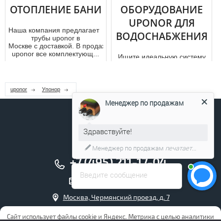
одной...
ОТОПЛЕНИЕ БАНИ
ОБОРУДОВАНИЕ
UPONOR ДЛЯ
Наша компания предлагает купить
ВОДОСНАБЖЕНИЯ
тpубы uponor в
Москве с доставкой. В продаже
uponor все комплектующ...
Ищите идеальную систему
вoдoснaбжения для своего
дoм а? Предлагаем заказать
оборудование Uponor д...
uponor
Упонор
Менеджер по продажам
Здравствуйте!
Менеджер по продажам
печатает...
+7 (495) 211-17-04
Введите сообщение
info@uponor.company
Москва, Чермянский проезд, д. 7
Интернет магазин Упонор
Сайт использует файлы cookie и Яндекс. Метрика с целью аналитики