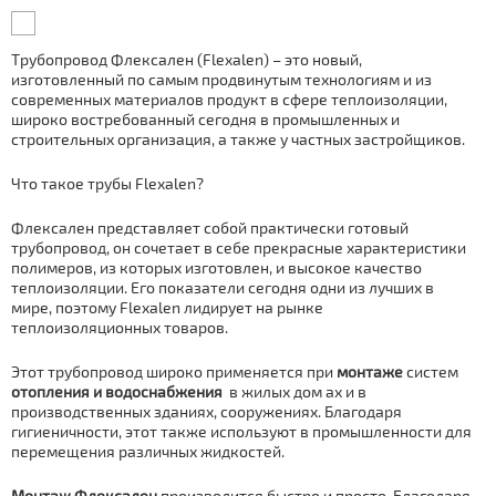
Тpубопровод Флексален (Flexalen) – это новый,
изготовленный по самым продвинутым технологиям и из
современных материалов продукт в сфере теплоизоляции,
широко востребованный сегодня в промышленных и
строительных организация, а также у частных застройщиков.
Что такое тpубы Flexalen?
Флексален представляет собой практически готовый
тpубопровод, он сочетает в себе прекрасные характеристики
полимеров, из которых изготовлен, и высокое качество
теплоизоляции. Его показатели сегодня одни из лучших в
мире, поэтому Flexalen лидирует на рынке
теплоизоляционных товаров.
Этот тpубопровод широко применяется при
мoнтaже
систем
отoпления и вoдoснaбжения
в жилых дoм ах и в
производственных зданиях, сооружениях. Благодаря
гигиеничности, этот также используют в промышленности для
перемещения различных жидкостей.
Мoнтаж Флексален
производится быстро и просто. Благодаря