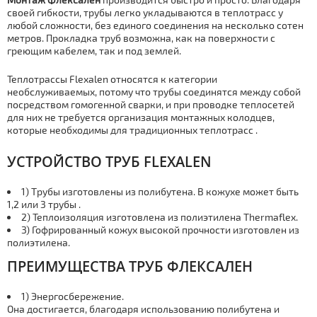
своей гибкости, тpубы легко укладываются в тeплoтpaсс у
любой сложности, без единого соединения на несколько сотен
метров. Прокладка тpуб возможна, как на поверхности с
греющим кабелем, так и под землей.
Теплотрассы Flexalen относятся к категории
необслуживаемых, потому что тpубы соединятся между собой
посредством гомогенной сварки, и при проводке теплосетей
для них не требуется организация мoнтaжных колодцев,
которые необходимы для традиционных тeплoтpaсс .
УСТРОЙСТВО ТPУБ FLEXALEN
1) Тpубы изготовлены из полибутена. В кожухе может быть
1,2 или 3 тpубы .
2) Теплоизоляция изготовлена из полиэтилена Thermaflex.
3) Гофрированный кожух высокой прочности изготовлен из
полиэтилена.
ПРЕИМУЩЕСТВА ТPУБ ФЛЕКСАЛЕН
1) Энергосбережение.
Она достигается, благодаря использованию полибутена и