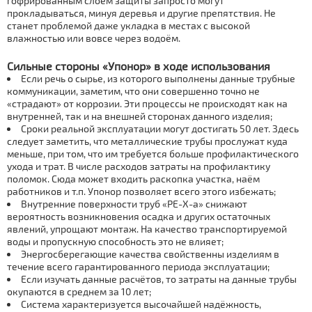
гофрированным слоем защиты запросто могут
прокладываться, минуя деревья и другие препятствия. Не
станет проблемой даже укладка в местах с высокой
влажностью или вовсе через водоём.
Сильные стороны «Упонор» в ходе использования
Если речь о сырье, из которого выполнены данные трубные
коммуникации, заметим, что они совершенно точно не
«страдают» от коррозии. Эти процессы не происходят как на
внутренней, так и на внешней сторонах данного изделия;
Сроки реальной эксплуатации могут достигать 50 лет. Здесь
следует заметить, что металлические трубы прослужат куда
меньше, при том, что им требуется больше профилактического
ухода и трат. В числе расходов затраты на профилактику
поломок. Сюда может входить раскопка участка, наём
работников и т.п. Упонор позволяет всего этого избежать;
Внутренние поверхности труб «PE-X-a» снижают
вероятность возникновения осадка и других остаточных
явлений, упрощают монтаж. На качество транспортируемой
воды и пропускную способность это не влияет;
Энергосберегающие качества свойственны изделиям в
течение всего гарантированного периода эксплуатации;
Если изучать данные расчётов, то затраты на данные трубы
окупаются в среднем за 10 лет;
Система характеризуется высочайшей надёжность,