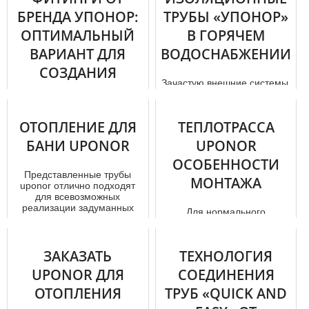
БРЕНДА УПОНОР:
ТРУБЫ «УПОНОР»
ОПТИМАЛЬНЫЙ
В ГОРЯЧЕМ
ВАРИАНТ ДЛЯ
ВОДОСНАБЖЕНИИ
СОЗДАНИЯ
Зачастую внешние системы,
КАЧЕСТВЕННОГО
используемые для передачи
горячей воды (с
ТРУБОПРОВОДА
температурой до 95
ОТОПЛЕНИЕ ДЛЯ
ТЕПЛОТРАССА
градусов Цель...
Фитинги – это основные
БАНИ UPONOR
UPONOR
элементы, которые
присутствуют в конструкции
ОСОБЕННОСТИ
трубопроводов. Они служат
Представленные тpубы
МОНТАЖА
для со...
uponor отлично подходят
для всевозможных
реализации задуманных
Для нормального
идей, и улучшени...
функционирования города с
его промышленными
комплексами просто
ЗАКАЗАТЬ
ТЕХНОЛОГИЯ
необходима хорошо раз...
UPONOR ДЛЯ
СОЕДИНЕНИЯ
ОТОПЛЕНИЯ
ТРУБ «QUICK AND