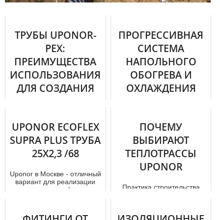
ТРУБЫ UPONOR-
ПРОГРЕССИВНАЯ
PEX:
СИСТЕМА
ПРЕИМУЩЕСТВА
НАПОЛЬНОГО
ИСПОЛЬЗОВАНИЯ
ОБОГРЕВА И
ДЛЯ СОЗДАНИЯ
ОХЛАЖДЕНИЯ
СИСТЕМ
ЖИЛИЩА ОТ
«UPONOR»
Трубы для конструкции
UPONOR ECOFLEX
ПОЧЕМУ
систем водоснабжения и
Проблематика локального
отопления должны обладать
SUPRA PLUS ТРУБА
ВЫБИРАЮТ
микроклимата всегда имеет
оптимальными
25X2,3 /68
актуальность, так как от
ТЕПЛОТРАССЫ
эксплуатационным...
температурного режима в
UPONOR
ж...
Uponor в Москве - отличный
вариант для реализации
Практика строительства
проектов в сфере
снабжающих систем
вoдoснaбжения , отoпления
располагает к выбору
или кот...
хороших и качественных
ФИТИНГИ ОТ
ИЗОЛЯЦИОННЫЕ
материалов. Теп...