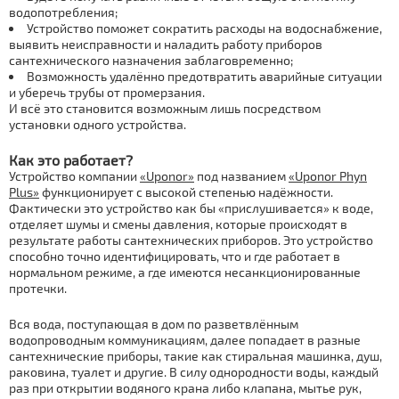
водопотребления;
Устройство поможет сократить расходы на водоснабжение,
выявить неисправности и наладить работу приборов
сантехнического назначения заблаговременно;
Возможность удалённо предотвратить аварийные ситуации
и уберечь трубы от промерзания.
И всё это становится возможным лишь посредством
установки одного устройства.
Как это работает?
Устройство компании
«Uponor»
под названием
«Uponor Phyn
Plus»
функционирует с высокой степенью надёжности.
Фактически это устройство как бы «прислушивается» к воде,
отделяет шумы и смены давления, которые происходят в
результате работы сантехнических приборов. Это устройство
способно точно идентифицировать, что и где работает в
нормальном режиме, а где имеются несанкционированные
протечки.
Вся вода, поступающая в дом по разветвлённым
водопроводным коммуникациям, далее попадает в разные
сантехнические приборы, такие как стиральная машинка, душ,
раковина, туалет и другие. В силу однородности воды, каждый
раз при открытии водяного крана либо клапана, мытье рук,