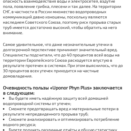
опасность взаимодействия воды и электросетей, вздутие
пола, появление грибка, плесени и так далее. На территории
СНГ, в частности в России множество водопроводных
коммуникаций давно изношены, поскольку являются
наследием Советского Союза, поэтому риск прорыва старых
труб имеется достаточно высокий, чтобы обратить на него
внимание.
Самое удивительное, что даже незначительные утечки в
долгосрочной перспективе причиняют значительный вред.
Специалисты подсчитали, что до 40 процентов всей воды на
территории Европейского Союза расходуется впустую в
результате протечек в системах. При этом выяснилось, что до
30 процентов всех утечек приходится на частные
домовладения.
Очевидность пользы «Uponor Phyn Plus» заключается
в следующем:
Вы будете иметь надёжную защиту всей домашней
водопроводной системы от утечек;
Сможете предотвращать вред и материальные потери в
результате непредвиденного прорыва труб;
Сможете анализировать и оптимизировать потребление
водного ресурса;
Будете получать различные отчёты и общую статистику