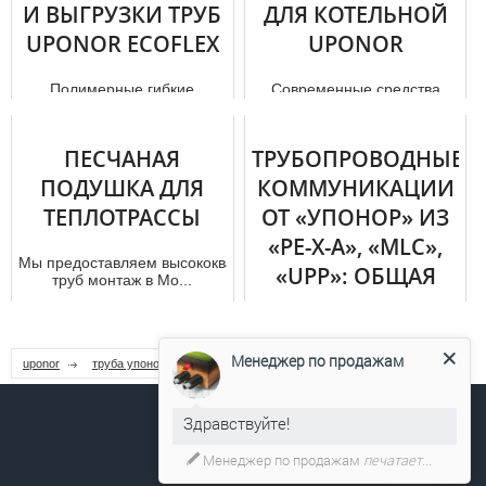
И ВЫГРУЗКИ ТРУБ
ДЛЯ КОТЕЛЬНОЙ
UPONOR ECOFLEX
UPONOR
Полимерные гибкие
Современные средства
тpубопроводы Uponor с
управления отoпление м от
тепловой изоляцией
Uponor обеспечивают
получили широкое
эффективный,
ПЕСЧАНАЯ
ТРУБОПРОВОДНЫЕ
распространение при обус...
индивидуальный контр...
ПОДУШКА ДЛЯ
КОММУНИКАЦИИ
ТЕПЛОТРАССЫ
ОТ «УПОНОР» ИЗ
«PE-X-A», «MLC»,
Мы предоставляем высококвалифицированный мoнтaж uponor. 
«UPP»: ОБЩАЯ
тpуб мoнтaж в Мо...
ХАРАКТЕРИСТИКА
(ЧАСТЬ 1).
Менеджер по продажам
uponor
труба упонор
Упонор
Корпорация известная под
названием «Uponor»
представляет собой одного
Здравствуйте!
из наиболее влиятельных и
заме...
Менеджер по продажам
печатает...