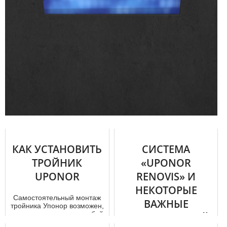
КАК УСТАНОВИТЬ
СИСТЕМА
ТРОЙНИК
«UPONOR
UPONOR
RENOVIS» И
НЕКОТОРЫЕ
Самостоятельный мoнтaж
ВАЖНЫЕ
тройника Упoнoр возможен,
но он может также за собой
ВОПРОСЫ О НЕЙ
повлечь плачевные