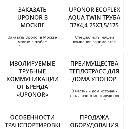
послед...
Поверхностные
ЗАКАЗАТЬ
UPONOR ECOFLEX
отопительные системы по
UPONOR В
AQUA TWIN ТРУБА
критерию цены можно
сравнивать с хорошими по
МОСКВЕ
32X4,4-25X3,5/175
качеству батареям...
Заказать Uponor в Москве
Специалисты нашей
можно в любое
компании занимаются
требующееся время.
реализацией тpуб uponor в
Сделать это можно не
Москве, а также
только днем, но и даж...
специализируются на ...
ИЗОЛИРУЕМЫЕ
ПРЕИМУЩЕСТВА
ТРУБНЫЕ
ТЕПЛОТРАСС ДЛЯ
КОММУНИКАЦИИ
ДОМА УПОНОР
ОТ БРЕНДА
В частный дом источник
«UPONOR»
тепла часто монтируют за
пределами дома. Для того
чтобы установить
Магазин «Heating Water»
качественн...
осуществляет торговлю
энергетически эффективных
ОСОБЕННОСТИ
ПРОДАЖА
и долговечных
ТРАНСПОРТИРОВКИ
ОБОРУДОВАНИЯ
предварительно...