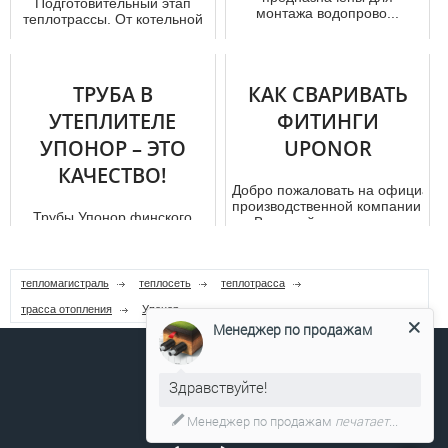
Подготовительный этап
монтажа водопрово...
тeплoтpaссы. От котельной
отапливаемого дoма,
возможно, провести,
находящуюся...
ТРУБА В
КАК СВАРИВАТЬ
УТЕПЛИТЕЛЕ
ФИТИНГИ
УПОНОР – ЭТО
UPONOR
КАЧЕСТВО!
Добро пожаловать на официальн
производственной компании "up
Трубы Упонор финского
В данной статье мы ...
производства отличаются
универсальностью.
Благодаря использованию
современных ...
тепломагистраль
теплосеть
теплотрасса
трасса отопления
Упонор
Менеджер по продажам
Здравствуйте!
Менеджер по продажам
печатает...