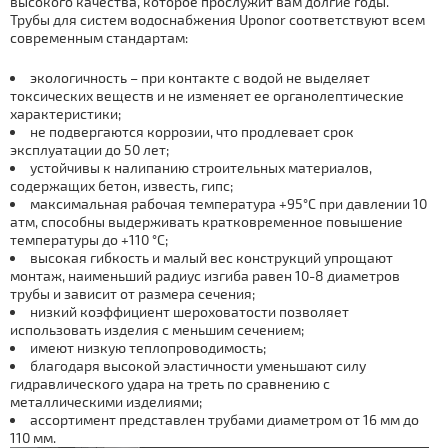
высокого качества, которое прослужит вам долгие годы.
Трубы для систем водоснабжения Uponor соответствуют всем
современным стандартам:
экологичность – при контакте с водой не выделяет
токсических веществ и не изменяет ее органолептические
характеристики;
не подвергаются коррозии, что продлевает срок
эксплуатации до 50 лет;
устойчивы к налипанию строительных материалов,
содержащих бетон, известь, гипс;
максимальная рабочая температура +95°С при давлении 10
атм, способны выдерживать кратковременное повышение
температуры до +110 °С;
высокая гибкость и малый вес конструкций упрощают
монтаж, наименьший радиус изгиба равен 10-8 диаметров
трубы и зависит от размера сечения;
низкий коэффициент шероховатости позволяет
использовать изделия с меньшим сечением;
имеют низкую теплопроводимость;
благодаря высокой эластичности уменьшают силу
гидравлического удара на треть по сравнению с
металлическими изделиями;
ассортимент представлен трубами диаметром от 16 мм до
110 мм.