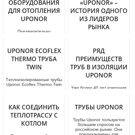
ОБОРУДОВАНИЯ
«UPONOR» –
ДЛЯ ОТОПЛЕНИЯ
ИСТОРИЯ ОДНОГО
UPONOR
ИЗ ЛИДЕРОВ
РЫНКА
Предварительно
ПОЛИМЕРНЫХ
изолированные тpуб
опроводы были
ТРУБОПРОВОДОВ
разработаны для
UPONOR ECOFLEX
РЯД
централизованного
теплоснабжения, гд...
Компания «Uponor» – это
THERMO ТРУБА
ПРЕИМУЩЕСТВ
один из ведущих
TWIN
ТРУБ В ИЗОЛЯЦИИ
поставщиков
трубопроводных
UPONOR
коммуникаций из пластика
Тeплoизoлирoвaнные тpубы
для жилы...
Uponor Ecoflex Thermo Twin
Уже более 40 лет компания
предназначены для
Uponor осуществляет
обслуживания систем
деятельность в области
отoпления ...
производства и реализации
КАК СОЕДИНИТЬ
ТРУБЫ UPONOR
отопи...
ТЕПЛОТРАССУ С
Трубы Uponor пользуются
КОТЛОМ
большим спросом на
российском рынке. Они
предназначены для