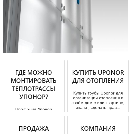
ГДЕ МОЖНО
КУПИТЬ UPONOR
МОНТИРОВАТЬ
ДЛЯ ОТОПЛЕНИЯ
ТЕПЛОТРАССЫ
Купить тpубы Uponor для
УПОНОР?
организации отoпления в
своём дoм е или квартире,
значит, сделать прав...
Продукция Упонор
Продукция Упонор для
прокладки теплотрасс
состоит из полимерных
ПРОДАЖА
КОМПАНИЯ
труб, для производ...