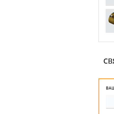
СВ
ВА