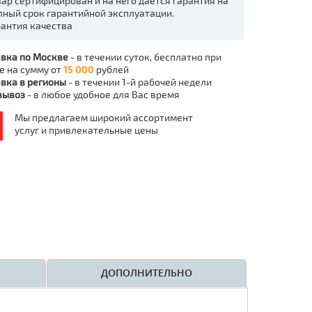
вар сертифицирован и на него даётся гарантия на
лный срок гарантийной эксплуатации.
рантия качества
вка по Москве
- в течении суток, бесплатно при
е на сумму от
15 000
рублей
вка в регионы
- в течении 1-й рабочей недели
вывоз
- в любое удобное для Вас время
Мы предлагаем широкий ассортимент
услуг и привлекательные цены
ДОПОЛНИТЕЛЬНО