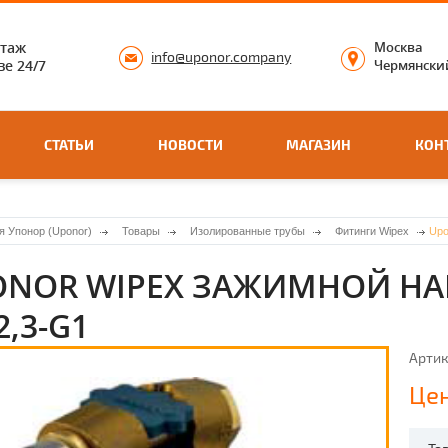
нтаж
Москва
info@uponor.company
е 24/7
Чермянский
СТАТЬИ
НОВОСТИ
МАГАЗИН
КОН
я Упонор (Uponor)
Товары
Изолированные трубы
Фитинги Wipex
Upo
ONOR WIPEX ЗАЖИМНОЙ НА
2,3-G1
Артик
Цен