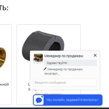
ТЬ:
Менеджер по продажам
Здравствуйте!
Менеджер по продажам
печатает...
Аксессуары Ecoflex
ужной
Uponor Ecoflex кольцо
редукционное 140/90
Цена по запросу
Мы онлайн, задавайте вопросы!