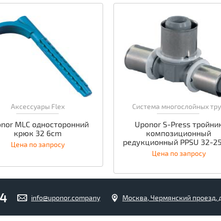
Аксессуары Flex
Система многослойных тр
nor MLC односторонний
Uponor S-Press тройни
крюк 32 6cm
композиционный
редукционный PPSU 32-2
Цена по запросу
Цена по запросу
04
info@uponor.company
Москва, Чермянский проезд, д