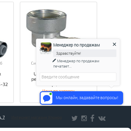
Менеджер по продажам
Здравствуйте!
Менеджер по продажам
уб
Система многослойных труб
печатает...
к
Uponor Uni-C угольник
резьбовой MLC G1/2″MT-
5-32
Rp1/2″FT
Цена по запросу
Мы онлайн, задавайте вопросы!
. 7
Интернет магазин Упонор