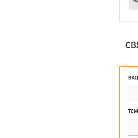
СВ
ВА
ТЕ