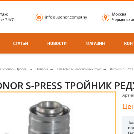
нтаж
Москва
info@uponor.company
е 24/7
Чермянский
СТАТЬИ
НОВОСТИ
МАГАЗИН
КОН
я Упонор (Uponor)
Товары
Система многослойных труб
Фитинги S-Pres
NOR S-PRESS ТРОЙНИК РЕД
Артик
Цен
То
по
Га