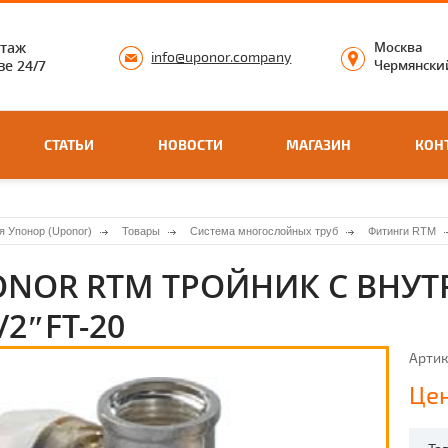
нтаж
Москва
info@uponor.company
е 24/7
Чермянский
СТАТЬИ
НОВОСТИ
МАГАЗИН
КОН
я Упонор (Uponor)
Товары
Система многослойных труб
Фитинги RTM
NOR RTM ТРОЙНИК С ВНУТР
/2″FT-20
Артик
Цен