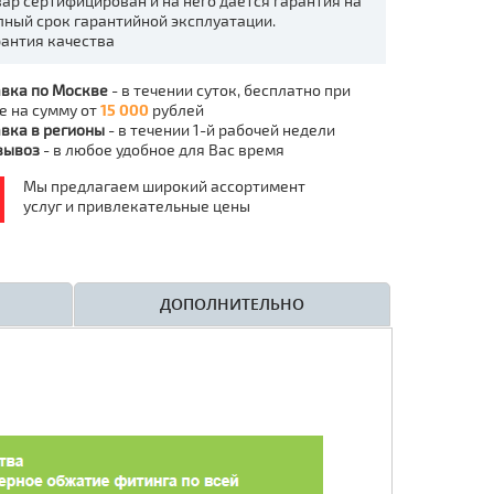
вар сертифицирован и на него даётся гарантия на
лный срок гарантийной эксплуатации.
рантия качества
вка по Москве
- в течении суток, бесплатно при
е на сумму от
15 000
рублей
вка в регионы
- в течении 1-й рабочей недели
вывоз
- в любое удобное для Вас время
Мы предлагаем широкий ассортимент
услуг и привлекательные цены
ДОПОЛНИТЕЛЬНО