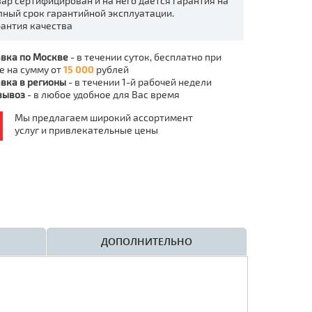
вар сертифицирован и на него даётся гарантия на
лный срок гарантийной эксплуатации.
рантия качества
вка по Москве
- в течении суток, бесплатно при
е на сумму от
15 000
рублей
вка в регионы
- в течении 1-й рабочей недели
вывоз
- в любое удобное для Вас время
Мы предлагаем широкий ассортимент
услуг и привлекательные цены
ДОПОЛНИТЕЛЬНО