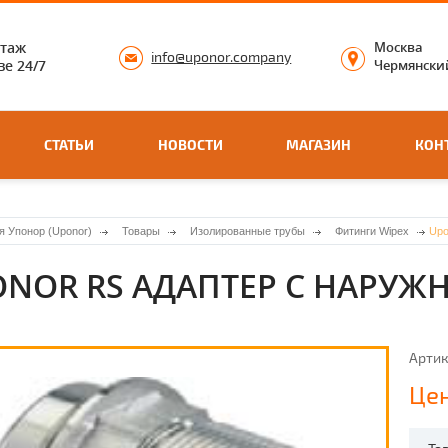
нтаж
Москва
info@uponor.company
е 24/7
Чермянский
СТАТЬИ
НОВОСТИ
МАГАЗИН
КОН
я Упонор (Uponor)
Товары
Изолированные трубы
Фитинги Wipex
Upo
NOR RS АДАПТЕР С НАРУЖН
Артик
Цен