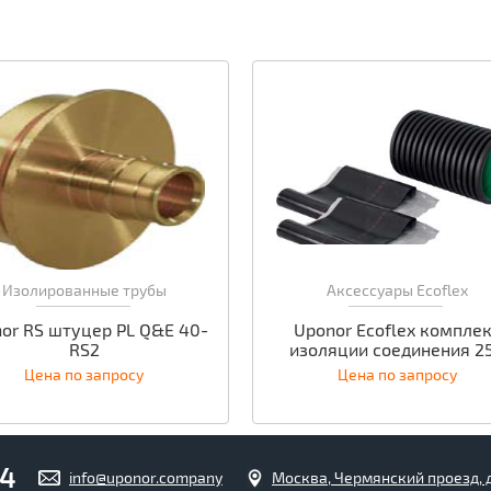
Изолированные трубы
Аксессуары Ecoflex
or RS штуцер PL Q&E 40-
Uponor Ecoflex компле
RS2
изоляции соединения 2
Цена по запросу
Цена по запросу
04
info@uponor.company
Москва, Чермянский проезд, д