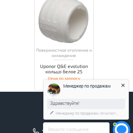
Поверхностное отопление и
охлаждение
Uponor Q&E evolution
кольцо белое 25
Цена по запросу
Менеджер по продажам
Здравствуйте!
Менеджер по продажам
печатает...
+7 (495) 211-17-04
Введите сообщение