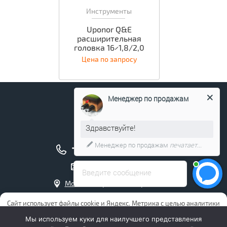
Инструменты
Uponor Q&E
расширительная
головка 16×1,8/2,0
Цена по запросу
Менеджер по продажам
Здравствуйте!
+7 (495) 211-17-04
Менеджер по продажам
печатает...
info@uponor.company
Введите сообщение
Москва, Чермянский проезд, д. 7
Интернет магазин Упонор
Сайт использует файлы cookie и Яндекс. Метрика с целью аналитики
и повышения удобства пользования сайтом. Продолжая
Мы используем куки для наилучшего представления
использовать сайт, Вы даете ООО “ОВ” (ОГРН 1177746064649)