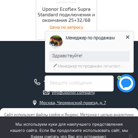
Uponor Ecoflex Supra
Standard подключения и
окончания 25+32/68
Цена по запросу
Менеджер по продажам
Здравствуйте!
Менеджер по продажам
печатает...
+7 (495) 211-17-04
Введите сообщение
info@uponor.company
Москва, Чермянский проезд, д. 7
Интернет магазин Упонор
Сайт использует файлы cookie и Яндекс. Метрика с целью аналитики
и повышения удобства пользования сайтом. Продолжая
Мы используем куки для наилучшего представления
использовать сайт, Вы даете ООО “ОВ” (ОГРН 1177746064649)
нашего сайта. Если Вы продолжите использовать сайт, мы
согласие на обработку файлов cookies и пользовательских данных.
будем считать что Вас это устраивает.
Если Вы не хотите, чтобы Ваши данные обрабатывались, просим