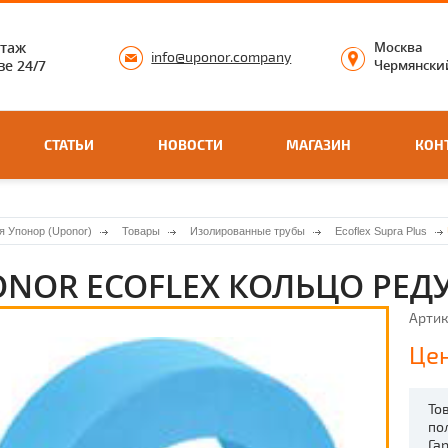
нтаж
Москва
info@uponor.company
е 24/7
Чермянский
СТАТЬИ
НОВОСТИ
МАГАЗИН
КОН
я Упонор (Uponor)
Товары
Изолированные трубы
Ecoflex Supra Plus
NOR ECOFLEX КОЛЬЦО РЕД
Артик
Цен
То
по
Га