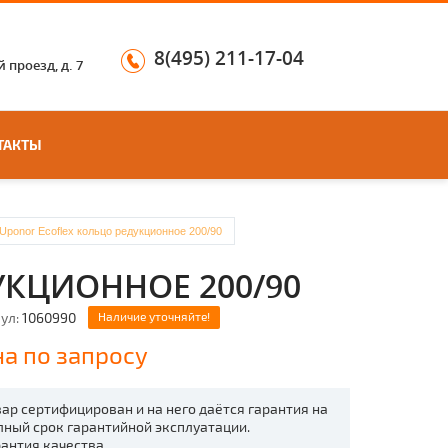
8(495) 211-17-04
 проезд, д. 7
ТАКТЫ
Uponor Ecoflex кольцо редукционное 200/90
УКЦИОННОЕ 200/90
ул:
1060990
Наличие уточняйте!
а по запросу
вар сертифицирован и на него даётся гарантия на
лный срок гарантийной эксплуатации.
рантия качества