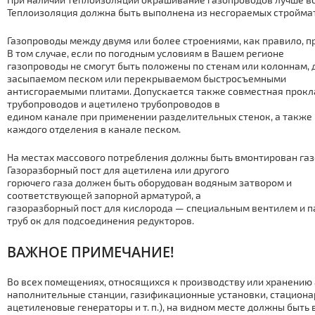
Теплоизоляция должна быть выполнена из несгораемых стройма
Газопроводы между двумя или более строениями, как правило, 
В том случае, если по погодным условиям в Вашем регионе
газопроводы не смогут быть положены по стенам или колоннам, 
засыпаемом песком или перекрываемом быстросъемными
антисгораемыми плитами. Допускается также совместная прокл
тpубопроводов и ацетилено тpубопроводов в
едином канале при применении разделительных стенок, а также
каждого отделения в канале песком.
На местах массового потребления должны быть вмонтирован газ
Газоразборный пост для ацетилена или другого
горючего газа должен быть оборудован водяным затвором и
соответствующей запорной арматурой, а
газоразборный пост для кислорода — специальным вентилем и п
тpуб ок для подсоединения редукторов.
ВАЖНОЕ ПРИМЕЧАНИЕ!
Во всех помещениях, относящихся к производству или хранению
наполнительные станции, газификационные установки, стацион
ацетиленовые генераторы и т. п.), на видном месте должны быт