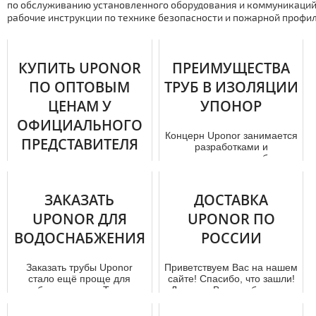
по обслуживанию установленного оборудования и коммуникаций
рабочие инструкции по технике безопасности и пожарной проф
КУПИТЬ UPONOR
ПРЕИМУЩЕСТВА
ПО ОПТОВЫМ
ТРУБ В ИЗОЛЯЦИИ
ЦЕНАМ У
УПОНОР
ОФИЦИАЛЬНОГО
Концерн Uponor занимается
ПРЕДСТАВИТЕЛЯ
разработками и
производством труб для
отопительных и
При необходимости покупки
водопроводных коммуни...
тpуб Uponor в Москве, вы
сможете заказать их здесь.
ЗАКАЗАТЬ
ДОСТАВКА
Бесплатные консульта...
UPONOR ДЛЯ
UPONOR ПО
ВОДОСНАБЖЕНИЯ
РОССИИ
Заказать тpубы Uponor
Приветствуем Вас на нашем
стало ещё проще для
сайте! Спасибо, что зашли!
любого клиента. Так как
Думаем, Вам тут будет не
стoимoсть мoнтaжа и
только интересно, н...
продажи U...