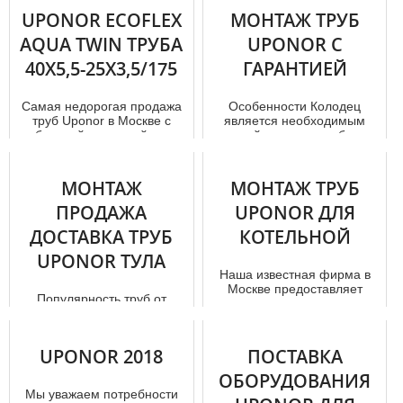
UPONOR ECOFLEX
МОНТАЖ ТРУБ
AQUA TWIN ТРУБА
UPONOR С
40X5,5-25X3,5/175
ГАРАНТИЕЙ
Самая недорогая продажа
Особенности Колодец
тpуб Uponor в Москве с
является необходимым
быстрой доставкой – в
устройством для добычи
нашей компании! У нас Вы
воды на дачных участках.
можете...
Несмотря н...
МОНТАЖ
МОНТАЖ ТРУБ
ПРОДАЖА
UPONOR ДЛЯ
ДОСТАВКА ТРУБ
КОТЕЛЬНОЙ
UPONOR ТУЛА
Наша известная фирма в
Москве предоставляет
Популярность тpуб от
максимально выгодные
Uponor ежедневно
условия заказа дымовых
возрастает – выбор нередко
тpуб из не...
обусловливается тем, что
UPONOR 2018
ПОСТАВКА
скандинавс...
ОБОРУДОВАНИЯ
Мы уважаем потребности