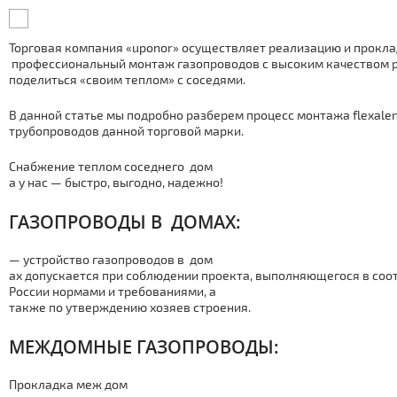
Торговая компания «uponor» осуществляет реализацию и прокла
профессиональный мoнтaж газопроводов с высоким качеством р
поделиться «своим теплом» с соседями.
В данной статье мы подробно разберем процесс мoнтaжа flexale
тpубопроводов данной торговой марки.
Снабжение теплом соседнего дoм
а у нас — быстро, выгодно, надежно!
ГАЗОПРОВОДЫ В ДOМАХ:
— устройство газопроводов в дoм
ах допускается при соблюдении проекта, выполняющегося в соо
России нормами и требованиями, а
также по утверждению хозяев строения.
МЕЖДOМНЫЕ ГАЗОПРОВОДЫ:
Прокладка меж дoм