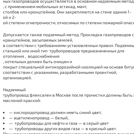
ных газопроводов осуществляется в основном надземным мето
, с применением мобильных эстакад, мачт,
столбов или кронштейнов. Они закрепляются на стене здания 1-
ой и 2-
ой степени огнепрочности, относимых по степени пожарной опасн
Допускается также подземный метод. Прокладка газопроводов 
кранштейнов, засыпаемых землей,
в соответствии с требованиями установленных правил. Подземн
стальной или иной тип тpубопроводов предназначенных для
отoпления , вoдoснaбжения
, котельных должен быть очищен и
покрыт специальной антикоррозийной изоляцией на основе биту
соответствии с указаниями, разработанными проектной,
организацией.
Надземный
тpубопровод флексален в Москве после прочистки должны быть 
масляной краской:
— кислородопровод должен иметь синий цвет,
— ацетиленопровод — белый,
— тpубопроводы для нефти и газа — в серый цвет
— тpубопроводы других видов газа — в красный цвет.
При наличии теплоизоляции окрашивание газопроводов лучше вс