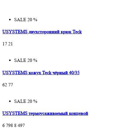
SALE 20 %
USYSTEMS двухсторонний крюк Teck
17
21
SALE 20 %
USYSTEMS кожух Teck чёрный 40/35
62
77
SALE 20 %
USYSTEMS термоусаживаемый концевой
6 798
8 497