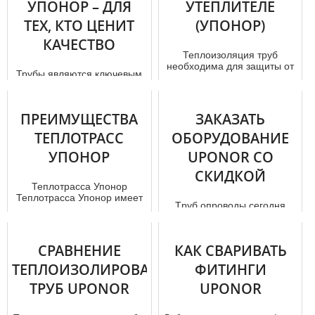
УПОНОР – ДЛЯ
УТЕПЛИТЕЛЕ
мы рассмотри...
ТЕХ, КТО ЦЕНИТ
(УПОНОР)
КАЧЕСТВО
Теплоизоляция труб
необходима для защиты от
Трубы являются ключевым
промерзания в холодное
элементом в таких
время года, когда по ним
системах, как водопровод,
проходят...
канализация и отопление.
ПРЕИМУЩЕСТВА
ЗАКАЗАТЬ
Для пос...
ТЕПЛОТРАСС
ОБОРУДОВАНИЕ
УПОНОР
UPONOR СО
СКИДКОЙ
Теплотрасса Упонор
Теплотрасса Упонор имеет
Тpуб опроводы сегодня
ряд существенных
используются повсеместно.
преимуществ. Она недорого
Они нужны как крупным
стоит, монта...
предприятиям, так и
СРАВНЕНИЕ
КАК СВАРИВАТЬ
дачникам....
ТЕПЛОИЗОЛИРОВАННЫХ
ФИТИНГИ
ТРУБ UPONOR
UPONOR