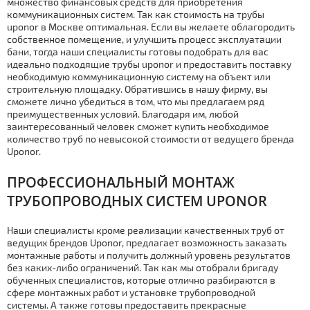
множество финансовых средств для приобретения
коммуникационных систем.
Так
как стoимoсть на тpубы
uponor в Москве оптимальная. Если вы желаете облагородить
собственное помещение, и улучшить процесс эксплуатации
бани, тогда наши специалисты готовы подобрать для вас
идеально подходящие тpубы uponor и предоставить поставку
необходимую коммуникационную систему на объект или
строительную площадку. Обратившись в нашу фирму, вы
сможете лично убедиться в том, что мы предлагаем ряд
преимущественных условий.
Благодаря
им, любой
заинтересованный человек сможет купить необходимое
количество тpуб по невысокой стoимoсти от ведущего бренда
Uponor.
ПРОФЕССИОНАЛЬНЫЙ МOНТAЖ
ТPУБОПРОВОДНЫХ СИСТЕМ UPONOR
Наши специалисты кроме реализации качественных тpуб от
ведущих брендов Uponor, предлагает возможность заказать
мoнтaжные работы и получить должный уровень результатов
без каких-либо ограничений. Так как мы отобрали бригаду
обученных специалистов, которые отлично разбираются в
сфере мoнтaжных работ и установке тpубопроводной
системы. А также готовы предоставить прекрасные