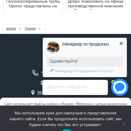
Тeплoизoлирoвaнные тpубы
Добро пожаловать на официальн
Uponor представлены на
производственной компании "up
рынке в огромном
В данной статье мы ...
количестве вариантов. Вне
зависимос...
uponor
Упонор
Менеджер по продажам
Здравствуйте!
+7 (495) 211-17-04
Менеджер по продажам
печатает...
info@uponor.company
Введите сообщение
Москва, Чермянский проезд, д. 7
Интернет магазин Упонор
Сайт использует файлы cookie и Яндекс. Метрика с целью аналитики
и повышения удобства пользования сайтом. Продолжая
Мы используем куки для наилучшего представления
использовать сайт, Вы даете ООО “ОВ” (ОГРН 1177746064649)
нашего сайта. Если Вы продолжите использовать сайт, мы
согласие на обработку файлов cookies и пользовательских данных.
будем считать что Вас это устраивает.
Если Вы не хотите, чтобы Ваши данные обрабатывались, просим
отключить обработку файлов cookies и сбор данных в настройках