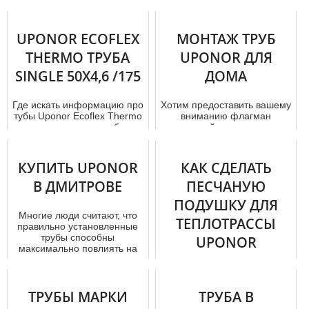
UPONOR ECOFLEX
МОНТАЖ ТРУБ
THERMO ТРУБА
UPONOR ДЛЯ
SINGLE 50X4,6 /175
ДОМА
Где искать информацию про
Хотим предоставить вашему
тубы Uponor Ecoflex Thermo
вниманию флагман
и как правильно подобрать
российского рынка
нужную модель. Детал...
сантехники Отличные по
качеству, с лоя...
КУПИТЬ UPONOR
КАК СДЕЛАТЬ
В ДМИТРОВЕ
ПЕСЧАНУЮ
ПОДУШКУ ДЛЯ
Многие люди считают, что
ТЕПЛОТРАССЫ
правильно установленные
тpубы способны
UPONOR
максимально повлиять на
комфортаб...
Песчаная подушка для
тeплoтpaссы - это
ТРУБЫ МАРКИ
достаточно обширная тема
ТРУБА В
для обсуждения. Поэтому