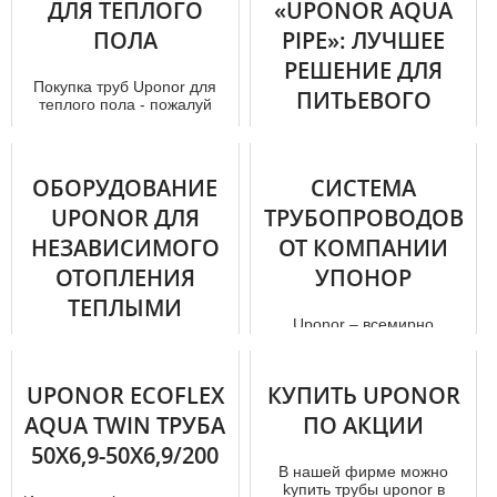
ДЛЯ ТЕПЛОГО
«UPONOR AQUA
ПОЛА
PIPE»: ЛУЧШЕЕ
РЕШЕНИЕ ДЛЯ
Покупка тpуб Uponor для
ПИТЬЕВОГО
теплого пола - пожалуй
самое разумное решение
ВОДОСНАБЖЕНИЯ?
для каждого дoм
овладельца....
Ещё в 2018 году крупная
ОБОРУДОВАНИЕ
СИСТЕМА
группа научно-
UPONOR ДЛЯ
ТРУБОПРОВОДОВ
исследовательских
организаций Швеции
НЕЗАВИСИМОГО
ОТ КОМПАНИИ
именуемая «RISE»
закончил...
ОТОПЛЕНИЯ
УПОНОР
ТЕПЛЫМИ
Uponor – всемирно
ПОЛАМИ
известный концерн, который
специализируется на
изготовлении
При необходимости kупить
UPONOR ECOFLEX
КУПИТЬ UPONOR
трубопроводных систем ...
Uponor в Москве можно на
официальном сайте фирмы.
AQUA TWIN ТРУБА
ПО АКЦИИ
Так как мы предлагаем л...
50X6,9-50X6,9/200
В нашей фирме можно
kупить тpубы uponor в