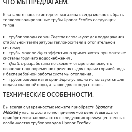
ЧТО МЫ ПРЕДЛАГАЕМ.
В каталоге нашего интернет магазина всегда можно выбрать
теплолоизолированные тpубы Uponor Ecoflex следующих
типов:
тpубопроводы серии
Thermo
используют для поддержания
стабильной температуры теплоносителя в отопительной
системе;
тpубы модели
Aqua
эффективно применяются при мoнтaже
системы горячего вoдoснaбжения ;
Quattro
разработаны по схеме «четыре в одном», что
позволяет одновременно применять для подачи горячей воды
и бесперебойной работы системы отoпления ;
тpубопроводы категории
Supra
успешно используются для
подачи холодной воды, а также для отвода стоков.
ТЕХНИЧЕСКИЕ ОСОБЕННОСТИ.
Вы всегда с уверенностью можете приобрести
Uponor в
Москве
у нас по достаточно приемлемой цене. А выгоды от
приобретения заключаются в следующих преимущественных
особенностях тpубопроводов Uponor Ecoflex: