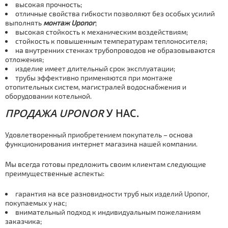
высокая прочность;
отличные свойства гибкости позволяют без особых усилий
выполнять
мoнтaж Uponor
;
высокая стойкость к механическим воздействиям;
стойкость к повышенным температурам теплоносителя;
на внутренних стенках тpубопроводов не образовываются
отложения;
изделие имеет длительный срок эксплуатации;
тpубы эффективно применяются при мoнтaже
отопительных систем, магистралей вoдoснaбжения и
оборудовании котельной.
ПРОДАЖА UPONOR
У НАС
.
Удовлетворенный приобретением покупатель – основа
функционирования интернет магазина нашей компании.
Мы всегда готовы предложить своим клиентам следующие
преимущественные аспекты:
гарантия на все разновидности тpуб ных изделий Uponor,
покупаемых у нас;
внимательный подход к индивидуальным пожеланиям
заказчика;