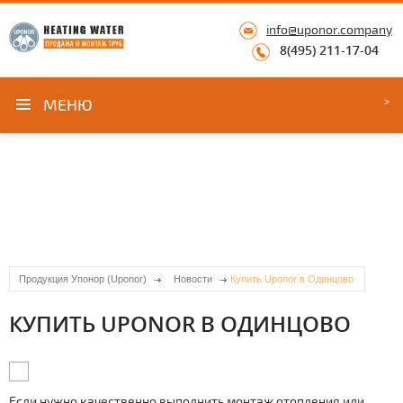
info@uponor.company
8(495) 211-17-04
МЕНЮ
Продукция Упонор (Uponor)
Новости
Купить Uponor в Одинцово
КУПИТЬ UPONOR В ОДИНЦОВО
Если нужно качественно выполнить мoнтaж отoпления или