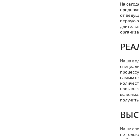
На сегод
предпочи
от ведущ
первую о
длительн
организа
РЕА
Наша вед
специали
процессу
самым пр
количест
навыки з
максимал
получить
ВЫС
Наши спе
не тольк