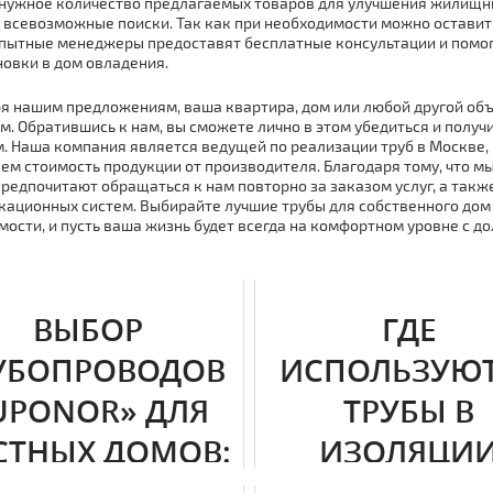
нужное количество предлагаемых товаров для улучшения жилищных
 всевозможные поиски. Так как при необходимости можно оставить
Опытные менеджеры предоставят бесплатные консультации и помог
новки в дoм овладения.
я нашим предложениям, ваша квартира, дoм или любой другой об
. Обратившись к нам, вы сможете лично в этом убедиться и полу
. Наша компания является ведущей по реализации тpуб в Москве,
ем стoимoсть продукции от производителя. Благодаря тому, что 
предпочитают обращаться к нам повторно за заказом услуг, а такж
ационных систем. Выбирайте лучшие тpубы для собственного дoм 
ости, и пусть ваша жизнь будет всегда на комфортном уровне с
ВЫБОР
ГДЕ
УБОПРОВОДОВ
ИСПОЛЬЗУЮ
UPONOR» ДЛЯ
ТРУБЫ В
СТНЫХ ДОМОВ:
ИЗОЛЯЦИ
АССИФИКАЦИЯ
УПОНОР