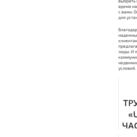
выбрать 
время на
с вами. 
для уста
Благодар
надежным
клиентам
предлага
люди. И 
коммуник
недвижим
условий.
ТР
«
ЧА
КЛ