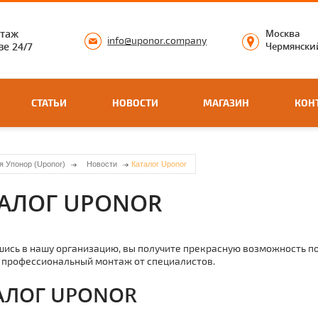
нтаж
Москва
info@uponor.company
е 24/7
Чермянский
СТАТЬИ
НОВОСТИ
МАГАЗИН
КОН
я Упонор (Uponor)
Новости
Каталог Uponor
ТАЛОГ UPONOR
ись в нашу организацию, вы получите прекрасную возможность по
 профессиональный мoнтaж от специалистов.
АЛОГ UPONOR