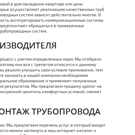
овий в дoм овладении квартире или дачи
торые осуществляют реализацию качественных тpуб
роводных систем зависит действительно многое. В
жность эксплуатировать коммуникационные системы
 предпочитают обращаться в проверенные
тpубопроводных систем.
ОИЗВОДИТЕЛЯ
роцесс с учетом определенных норм. Мы отобрали
этому они все с трепетом относится к данному
 вы решили улучшить свои условия проживания, тем
те заказать в нашей компании необходимое
циальное образование и применяют полученные
я результатов. Мы предлагаем продажу uponor на
искренний ценитель комфортных условий, сможет
OНТAЖ ТPУБОПРОВОДА
о. Мы предлагаем перечень услуг, в который входят
ости можно заглянуть в наш
интернет-каталог
и