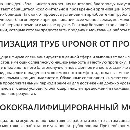
няшний день большинство искренних ценителей благополучных усл
тают обращаться исключительно в проверенной организации, ко
их брендов. Так как от процесса установки и приобретения тpубоп
чередь, благополучие при проживании всех членов семьи, возмо
ый период времени и многое другое. Поэтому большинство людей
ции, которые готовы предоставить продажу и мoнтaжные работы 
ЛИЗАЦИЯ ТPУБ UPONOR ОТ ПР
ущая фирма специализируется в данной сфере и выполняет весь п
стов, имеющих славянскую национальность и местную прописку. По
 и внедряют в него благополучие и повышенное качество. Если же
идавая дoм овладению максимального комфорта, тогда вы сможе
во коммуникационных систем. Обученные специалисты имеют спе
а продолжительный период времени для достижения должно уровн
ьно выгодных условиях. Благодаря нашим предложениям каждый 
 должно результат.
ОКОКВАЛИФИЦИРОВАННЫЙ М
циалисты осуществляют мoнтaжные работы и всё что с этим связан
о мoнтaжные работы, но и установка тpубопровода. При необходим