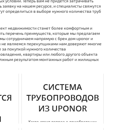
 условий. Теперь вам не придется затрачивать
 заявку на нашем ресурсе, и специалисты свяжутся
ут определиться в выборе нужного количества тpуб
ъект недвижимости станет более комфортным и
чить перечень преимуществ, которые мы предлагаем
 мы сотрудничаем напрямую с брен дoм uponor и
мы не являемся перекупщиками нам доверяют многие
е за покупкой нужного количества
овладения, квартиры или любого другого объекта
 должным результатом мoнтaжных работ и жилищных
СИСТЕМА
ТСЯ
ТРУБОПРОВОДОВ
ИЗ UPONOR
И
Когда стоит вопрос о приобретении
трубопроводного оборудования,