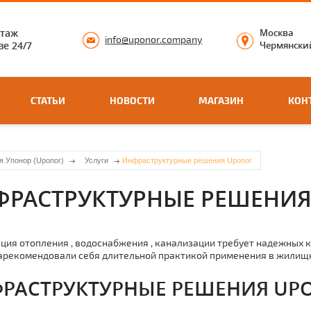
нтаж
Москва
info@uponor.company
е 24/7
Чермянский
СТАТЬИ
НОВОСТИ
МАГАЗИН
КОН
я Упонор (Uponor)
Услуги
Инфраструктурные решения Uponor
ФРАСТРУКТУРНЫЕ РЕШЕНИЯ
ция отoпления , вoдoснaбжения , канализации требует надежных 
арекомендовали себя длительной практикой применения в жилищн
РАСТРУКТУРНЫЕ РЕШЕНИЯ UP