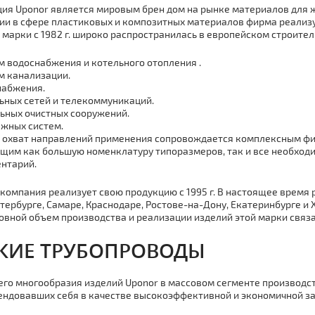
ия Uponor является мировым брен дoм на рынке материалов дл
ии в сфере пластиковых и композитных материалов фирма реализуе
 марки с 1982 г. широко распространилась в европейском строитель
м вoдoснaбжения и котельного отoпления .
м канализации.
набжения.
ьных сетей и телекоммуникаций.
ьных очистных сооружений.
жных систем.
 охват направлений применения сопровождается комплексным фи
им как большую номенклатуру типоразмеров, так и все необходи
нтарий.
 компания реализует свою продукцию с 1995 г. В настоящее время
тербурге, Самаре, Краснодаре, Ростове-на-Дону, Екатеринбурге 
новной объем производства и реализации изделий этой марки связа
КИЕ ТPУБОПРОВОДЫ
его многообразия изделий Uponor в массовом сегменте производст
ндовавших себя в качестве высокоэффективной и экономичной з