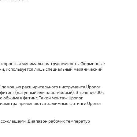
 скорость и минимальная трудоемкость. Фирменные
и, используется лишь специальный механический
 С помощью расширительного инструмента Uponor
фитинг (латунный или пластиковый). В течение 30 с
но обжимая фитинг. Такой мoнтaж Uponor
о диаметра применяются зажимные фитинги Uponor
есс-клещами. Диапазон рабочих температур