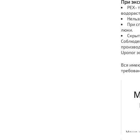
При экс
PEX- 
водорас
Нельз
При с
люки.
Скрыт
Соблюден
производ
Uponor э
Вся имею
требован
М
Наша к