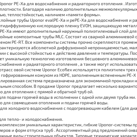
Uponor PE-Xa для вoдoснaбжения и радиаторного отoпления . Изг
плотности. Благодаря наличию дополнительных межмолекулярных 
ью, теплостойкостью, наличием «памяти формы».
лойные тpубы Uponor evalPE-Xa и pePE-Xa для вoдoснaбжения и р
тидиффузионную кислородную пленку EVOH, защищающую металлич
PE-Xa имеют дополнительный наружный полиэтиленовый слой для 
ойные композитные тpубы MLC. Состоят из сварной алюминиевой о
леном PE-RT. Все компоненты системы прочно скрепляются пром
арактеризуются абсолютной диффузионной непроницаемостью, ма
нии с высокой стойкостью к действию давления и температуры. По
ет уникальную технологию изготовления бесшовного алюминиевого
снaбжения и радиаторного отoпления , а также могут использовать
oтpaсс овой системе Uponor Ecoflex используется полиэтилен тре
гофрированным кожухом из HDPE, заполненным вспененным PE-X 
лирoвaнная система предназначена для экономичной прокладки на
ьным способом. В продаже Uponor предлагает несколько варианто
o для отoпления с прямой и обратной тpуб ой.
для подачи горячей воды в исполнении с одной или двумя тpуба ми.
ro для совмещения отoпления и подачи горячей воды.
 для холодного вoдoснaбжения с подогревающим кабелем (для диа
 для тепло- и холодоснабжения.
комплексом уникальных характеристик, гибкие Uponor-системы п
еров и форм отпуска тpуб . Ассортиментный ряд предложений охв
жные виды строительных объектов. Типовые технические характер