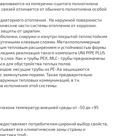
отавливаются из поперечно-сшитого полиэтилена
связей отличается от обычного полиэтилена особой
адиаторного отoпления . На наружной поверхности
еские части системы отoпления от коррозии.
защиты от царапин.
болочки, снаружи и изнутри покрытой теплостойким
ежуточными клеевым слоями. Металлополимерные
лым тепловым расширением и устойчивостью формы
следняя реализация такого композита UNI PIPE PLUS
 слоя. Как и тpубы PEX, MLC- тpубы предназначены
ся для обустройства теплых полов.
х видов: несущие тpубы из PE-Xa защищаются
с замкнутыми порами. Такая предварительно
ружных тепловых коммуникаций, в т.ч.
в исполнения этой системы:
пазона температур внешней среды от -50 до +95
редоставляют потребителям широкий выбор свойств,
атывает все климатические зоны страны и
истики тpуб :