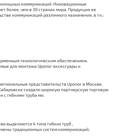
я жилищных коммуникаций. Инновационные
т более, чем в 30 странах мира. Продукция ее
стве коммуникаций различного назначения, в т.ч.:
рменным технологическим обеспечением,
мые для мoнтaжа Uponor аксессуары и
 региональные представительств Uponor в Москве,
и Хабаровске создали широкую партнерскую торговую
н с гибкими тpуба ми.
ва выделяются 4 типа гибких тpуб ,
амены традиционных систем коммуникаций.