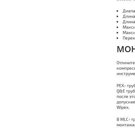
Диапа
Длина 
Длина 
Макси
Макси
Перек
МOН
Отличите
компресс
инструме
PEX- тpу
Q&E тpуб
после эт
допускае
Wipex.
В MLC- т
мoнтaжа 