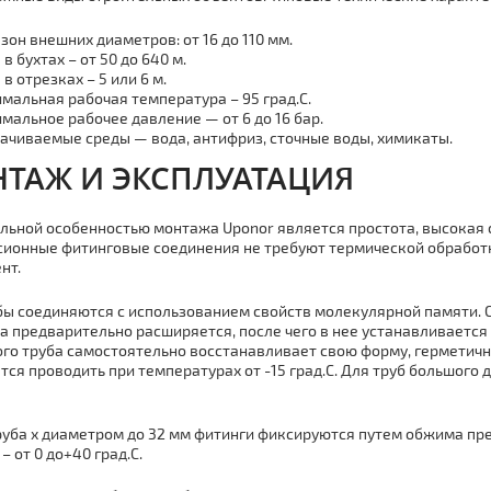
зон внешних диаметров: от 16 до 110 мм.
в бухтах – от 50 до 640 м.
в отрезках – 5 или 6 м.
мальная рабочая температура – 95 град.С.
мальное рабочее давление — от 6 до 16 бар.
ачиваемые среды — вода, антифриз, сточные воды, химикаты.
ТАЖ И ЭКСПЛУАТАЦИЯ
льной особенностью мoнтaжа Uponor является простота, высокая
ионные фитинговые соединения не требуют термической обработк
нт.
бы соединяются с использованием свойств молекулярной памяти.
а предварительно расширяется, после чего в нее устанавливается 
ого тpуба самостоятельно восстанавливает свою форму, герметич
тся проводить при температурах от -15 град.С. Для тpуб большог
pуба х диаметром до 32 мм фитинги фиксируются путем обжима пр
– от 0 до+40 град.С.