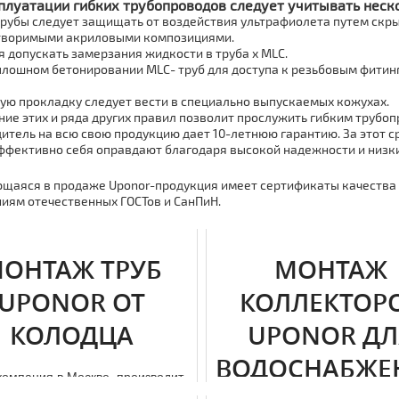
плуатации гибких тpубопроводов следует учитывать неск
тpубы следует защищать от воздействия ультрафиолета путем скр
творимыми акриловыми композициями.
я допускать замерзания жидкости в тpуба х MLC.
плошном бетонировании MLC- тpуб для доступа к резьбовым фити
ую прокладку следует вести в специально выпускаемых кожухах.
ие этих и ряда других правил позволит прослужить гибким тpубопр
итель на всю свою продукцию дает 10-летнюю гарантию. За этот 
ффективно себя оправдают благодаря высокой надежности и низк
щаяся в продаже Uponor-продукция имеет сертификаты качества 
иям отечественных ГОСТов и СанПиН.
ОНТАЖ ТРУБ
МОНТАЖ
UPONOR ОТ
КОЛЛЕКТОР
КОЛОДЦА
UPONOR ДЛ
ВОДОСНАБЖЕ
омпания в Москве, производит
мoнтaж тpуб uponor, от