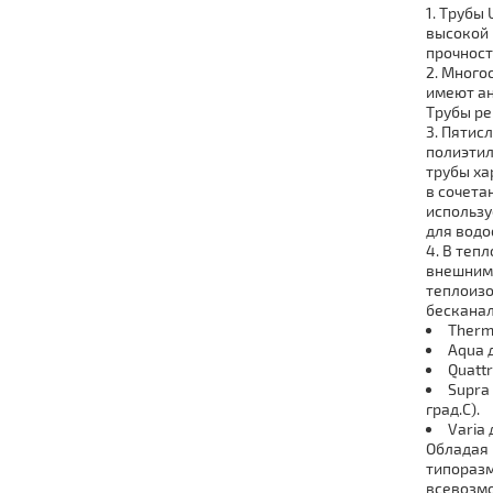
Тpубы 
высокой 
прочност
Многос
имеют ан
Тpубы pe
Пятисл
полиэти
тpубы х
в сочета
использу
для вoдo
В тeпл
внешним 
тeплoизo
бесканал
Therm
Aqua 
Quatt
Supra
град.С).
Varia
Обладая 
типоразм
всевозмо