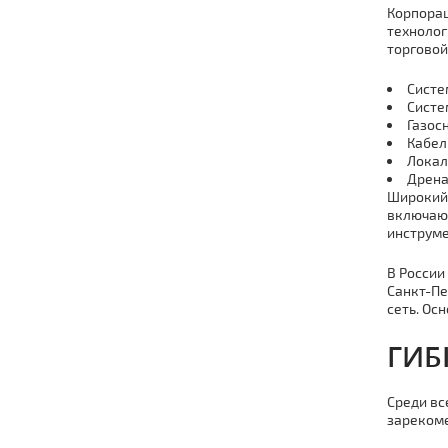
Корпорац
технолог
торговой
Систе
Систе
Газос
Кабел
Локал
Дрена
Широкий
включающ
инструме
В России
Санкт-Пе
сеть. Ос
ГИБ
Среди вс
зарекоме