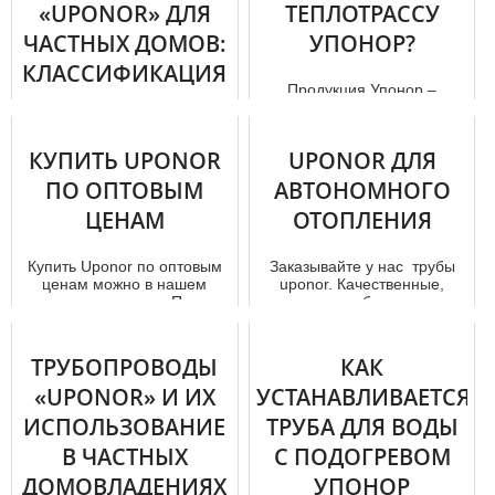
«UPONOR» ДЛЯ
ТЕПЛОТРАССУ
ЧАСТНЫХ ДОМОВ:
УПОНОР?
КЛАССИФИКАЦИЯ
Продукция Упонор –
(ЧАСТЬ 2)
результат внедрения
надежных «ноу-хау» и
беспрерывного развития
В первой части данной
КУПИТЬ UPONOR
UPONOR ДЛЯ
производственного...
статьи мы рассказали, какие
преимущества и сильные
ПО ОПТОВЫМ
АВТОНОМНОГО
стороны свойственны
ЦЕНАМ
ОТОПЛЕНИЯ
готовым...
Купить Uponor по оптовым
Заказывайте у нас тpубы
ценам можно в нашем
uponor. Качественные,
интернет-магазине. Почему
надежные и безопасные.
вы должны сотрудничать
Отлично подходят для
именн...
обустройс...
ТРУБОПРОВОДЫ
КАК
«UPONOR» И ИХ
УСТАНАВЛИВАЕТСЯ
ИСПОЛЬЗОВАНИЕ
ТРУБА ДЛЯ ВОДЫ
В ЧАСТНЫХ
С ПОДОГРЕВОМ
ДОМОВЛАДЕНИЯХ
УПОНОР