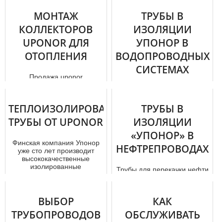
МОНТАЖ
ТРУБЫ В
КОЛЛЕКТОРОВ
ИЗОЛЯЦИИ
UPONOR ДЛЯ
УПОНОР В
ОТОПЛЕНИЯ
ВОДОПРОВОДНЫХ
СИСТЕМАХ
Продажа uponor
официально разрешена и
Для создания
подтверждена всеми
водопроводной системы для
стандартами качества.
ТЕПЛОИЗОЛИРОВАННЫЕ
частного пользования или
ТРУБЫ В
Каждый элемент устано...
промышленного все чаще
ТРУБЫ ОТ UPONOR
ИЗОЛЯЦИИ
стали прибега...
«УПОНОР» В
Финская компания Упонор
НЕФТРЕПРОВОДАХ
уже сто лет производит
высококачественные
изолированные
Трубы для перекачки нефти
трубы.Основное напра...
эксплуатируются в самых
разных условиях, постоянно
подвергаются воздействи...
ВЫБОР
КАК
ТРУБОПРОВОДОВ
ОБСЛУЖИВАТЬ