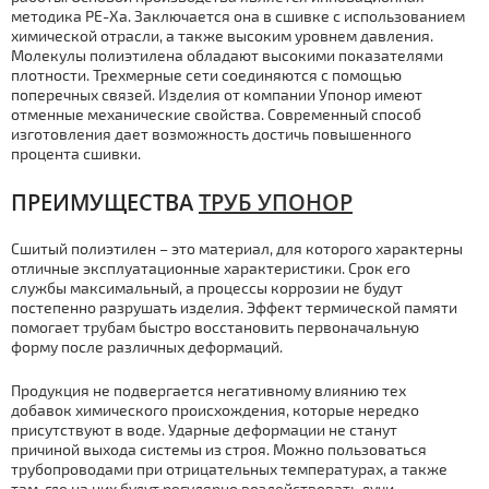
методика PE-Xa. Заключается она в сшивке с использованием
химической отрасли, а также высоким уровнем давления.
Молекулы полиэтилена обладают высокими показателями
плотности. Трехмерные сети соединяются с помощью
поперечных связей. Изделия от компании Упонор имеют
отменные механические свойства. Современный способ
изготовления дает возможность достичь повышенного
процента сшивки.
ПРЕИМУЩЕСТВА
ТРУБ УПОНОР
Сшитый полиэтилен – это материал, для которого характерны
отличные эксплуатационные характеристики. Срок его
службы максимальный, а процессы коррозии не будут
постепенно разрушать изделия. Эффект термической памяти
помогает трубам быстро восстановить первоначальную
форму после различных деформаций.
Продукция не подвергается негативному влиянию тех
добавок химического происхождения, которые нередко
присутствуют в воде. Ударные деформации не станут
причиной выхода системы из строя. Можно пользоваться
трубопроводами при отрицательных температурах, а также
там, где на них будут регулярно воздействовать лучи